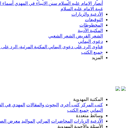
أنصار الإمام عليه السلام
سنن الانبياء في المهدي
أسماء ا
غيبة الامام عليه السلام
الأدعية والزيارات
التوقيعات
المخطوطات
المكتبة الأدبية
الشعر القريض
الشعر الشعبي
دعوى اليماني
فتاوى الرد على دعوى اليماني
المكتبة المرئية- الرد على
جميع الكتب
المزيد
بسم ا
المكتبة المهدوية
كتب المركز
كتب أخرى
البحوث والمقالات
المهدي في الق
اليماني
جميع الكتب
وسائط متعددة
الأدعية
الزيارات
المحاضرات
المراثي
المواليد
معرض الصو
الأسئلة والأجوبة المهدوية