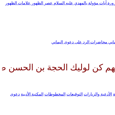
رورة
آيات مؤولة بالمهدي عليه السلام
عصر الظهور
علامات الظهور
ماني
محاضرات الرد على دعوى اليماني
ك الحجة بن الحسن صلواتك عليه و
ة
الأدعية والزيارات
التوقيعات
المخطوطات
المكتبة الأدبية
دعوى