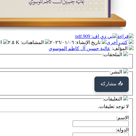
كتب أخرى
تاريخ الإنشاء
:
٢٠٢٦/٠١/٠٦
المشاهدات
:
٢.٥ K
ا
المؤلّف
:
عالية حسين آل كاظم الموسوي
الملحقات:
النشر:
📤 مشاركة
التعليقات:
لا توجد تعليقات.
الاسم:
الدولة: