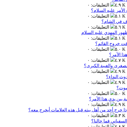
٤.٩ K
التعليقات
:
٠
لأمر عليه السلام؟
٥.١ K
التعليقات
:
٠
لاف في الشام؟
٥.٦ K
التعليقات
:
٠
هور المهدي عليه السلام
٥.١ K
التعليقات
:
٠
قت خروج القائم؟
٥.٠ K
التعليقات
:
٠
ا الأمر؟
٤.٧ K
التعليقات
:
٠
الصغرى والغيبة الكبرى؟
٤.٩ K
التعليقات
:
٠
وث النداء؟
٤.٩ K
التعليقات
:
٠
لصوت؟
٥.٠ K
التعليقات
:
٠
 بين يدي هذا الأمر؟
٤.٩ K
التعليقات
:
٠
ا خرج أحد من أهل بيته قبل هذه العلامات أيخرج معه؟
٥.٣ K
التعليقات
:
٠
لسفياني فما حالنا؟
٤.٨ K
التعليقات
:
٠