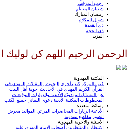
رجب المرجّب
شعبان المعظّم
رمضان المبارك
شوال المكرّم
ذي القعدة
ذي الحجة
المزيد
رحمن الرحيم اللهم كن لوليك الح
المكتبة المهدوية
كتب المركز
كتب أخرى
البحوث والمقالات
المهدي في
القرآن الكريم
المهدي في الأحاديث
أجوبة أهل البيت
عن المسائل المهدويّة
الأدعية والزيارات
التوقيعات
المخطوطات
المكتبة الأدبية
دعوى اليماني
جميع الكتب
وسائط متعددة
الأدعية
الزيارات
المحاضرات
المراثي
المواليد
معرض
الصور
مقاطع مهدوية
الأسئلة والأجوبة المهدوية
الانتظار والمنتظرون
أصحاب الإمام المهدي عليه