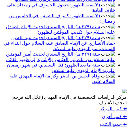
(٥) سنة الظهور: حصول الخسوف في رمضان على
خلاف العادة:
(٥) سنة الظهور: كسوف الشمس في الخامس من
رمضان:
سنة (٢٢٩ هـ): التاريخ السندي لحديث الإمام الصادق
عليه السلام حول تكذيب الموقّتين للظهور:
سنة (٢٢٩ هـ): التاريخ السندي لحديث عبد الله بن
حماد الأنصاري عن الإمام الصادق عليه السلام حول النداء في
السماء باسم المهدي عليه السلام:
سنة (٣٢٧ هـ): التاريخ السندي لحديث أمير المؤمنين
عليه السلام عن ملك بني العبّاس والإشارة إلى ظهور القائم:
سنة ما بعد الظهور: قتل السفياني في شهر رمضان
على يد الإمام المهدي عليه السلام:
وفاة الحسن بن النضر وكرامة الإمام المهدي عليه
السلام عليه:
مركز الدراسات التخصصية في الإمام المهدي (عجّل الله فرجه)
النجف الأشرف
⬅️ كتب المركز
⬅️ كتب أخرى
⬅️ جميع الكتب