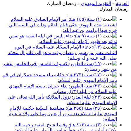
العربية
»
التقويم المهدوي
»
رمضان المبارك
رمضان المبارك
(١) سنة (١٤٥ هـ): أمر الإمام الصادق عليه السلام
لشيعته بعدم النهوض حتَّى قيام القائم وذلك في السنة التي
خرج فيها إبراهيم بن عبد الله:
(١) سنة (٩ هـ): نداء إبليس في ليلة العقبة هو نفس
ندائه بعد ظهور الإمام المهدي عليه السلام:
(١٣): دعاء الإمام السجّاد عليه السلام في اليوم
الثالث عشر من شهر رمضان وفيه يدعو إلى قائم آل محمّد
صلى الله عليه وآله وسلم:
(١٥) سنة الظهور: كسوف الشمس في الخامس عشر
من شهر رمضان:
(١٧) سنة (٣٧٣ هـ): حكاية بناء مسجد جمكران في قم
بأمر الإمام المهدي عليه السلام:
(٢٣) سنة الظهور: نداء جبرئيل باسم الإمام المهدي
عليه السلام في ليلة (٢٣) رمضان:
(٢٣): ليلة القدر: نزول الملائكة بأمر الله تعالى على
الإمام المهدي عليه السلام:
(٢٥) سنة (٢٥٥ هـ): مشاهدة السيّدة حكيمة للإمام
المهدي عليه السلام بعد مرور أربعين يوماً على ولادته عليه
السلام:
(٣) سنة (٤١٣ هـ): وفاة الشيخ المفيد رحمه الله
وكتابة أبيات في رثائه بخطّ صاحب الزمان عليه السلام: