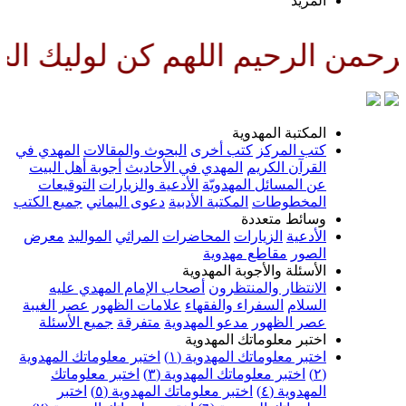
المزيد
من الرحيم اللهم كن لوليك الحجة
المكتبة المهدوية
كتب المركز
كتب أخرى
البحوث والمقالات
المهدي في
القرآن الكريم
المهدي في الأحاديث
أجوبة أهل البيت
عن المسائل المهدويّة
الأدعية والزيارات
التوقيعات
المخطوطات
المكتبة الأدبية
دعوى اليماني
جميع الكتب
وسائط متعددة
الأدعية
الزيارات
المحاضرات
المراثي
المواليد
معرض
الصور
مقاطع مهدوية
الأسئلة والأجوبة المهدوية
الانتظار والمنتظرون
أصحاب الإمام المهدي عليه
السلام
السفراء والفقهاء
علامات الظهور
عصر الغيبة
عصر الظهور
مدعو المهدوية
متفرقة
جميع الأسئلة
اختبر معلوماتك المهدوية
اختبر معلوماتك المهدوية (١)
اختبر معلوماتك المهدوية
(٢)
اختبر معلوماتك المهدوية (٣)
اختبر معلوماتك
المهدوية (٤)
اختبر معلوماتك المهدوية (٥)
اختبر