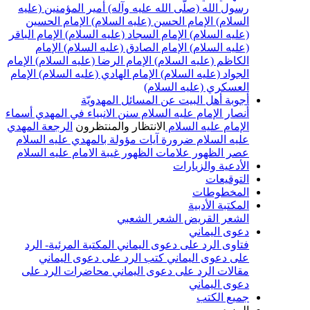
رسول الله (صلّى الله عليه وآله)
أمير المؤمنين (عليه
السلام)
الإمام الحسن (عليه السلام)
الإمام الحسين
(عليه السلام)
الإمام السجاد (عليه السلام)
الإمام الباقر
(عليه السلام)
الإمام الصادق (عليه السلام)
الإمام
الكاظم (عليه السلام)
الإمام الرضا (عليه السلام)
الإمام
الجواد (عليه السلام)
الإمام الهادي (عليه السلام)
الإمام
العسكري (عليه السلام)
أجوبة أهل البيت عن المسائل المهدويّة
أنصار الإمام عليه السلام
سنن الانبياء في المهدي
أسماء
الإمام عليه السلام
الانتظار والمنتظرون
الرجعة
المهدي
عليه السلام ضرورة
آيات مؤولة بالمهدي عليه السلام
عصر الظهور
علامات الظهور
غيبة الامام عليه السلام
الأدعية والزيارات
التوقيعات
المخطوطات
المكتبة الأدبية
الشعر القريض
الشعر الشعبي
دعوى اليماني
فتاوى الرد على دعوى اليماني
المكتبة المرئية- الرد
على دعوى اليماني
كتب الرد على دعوى اليماني
مقالات الرد على دعوى اليماني
محاضرات الرد على
دعوى اليماني
جميع الكتب