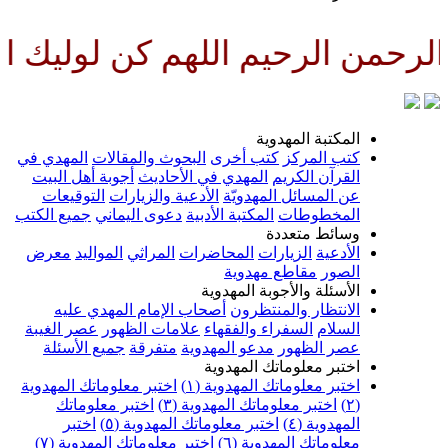
رحمن الرحيم اللهم كن لوليك الح
المكتبة المهدوية
كتب المركز
كتب أخرى
البحوث والمقالات
المهدي في
القرآن الكريم
المهدي في الأحاديث
أجوبة أهل البيت
عن المسائل المهدويّة
الأدعية والزيارات
التوقيعات
المخطوطات
المكتبة الأدبية
دعوى اليماني
جميع الكتب
وسائط متعددة
الأدعية
الزيارات
المحاضرات
المراثي
المواليد
معرض
الصور
مقاطع مهدوية
الأسئلة والأجوبة المهدوية
الانتظار والمنتظرون
أصحاب الإمام المهدي عليه
السلام
السفراء والفقهاء
علامات الظهور
عصر الغيبة
عصر الظهور
مدعو المهدوية
متفرقة
جميع الأسئلة
اختبر معلوماتك المهدوية
اختبر معلوماتك المهدوية (١)
اختبر معلوماتك المهدوية
(٢)
اختبر معلوماتك المهدوية (٣)
اختبر معلوماتك
المهدوية (٤)
اختبر معلوماتك المهدوية (٥)
اختبر
معلوماتك المهدوية (٦)
اختبر معلوماتك المهدوية (٧)