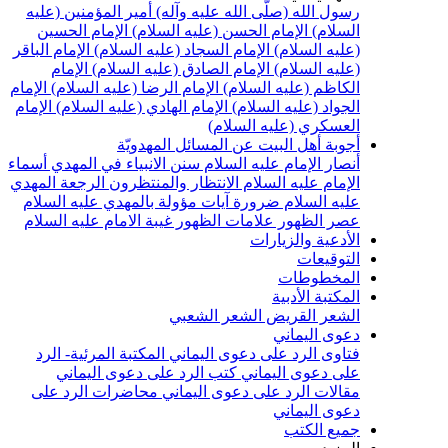
رسول الله (صلّى الله عليه وآله)
أمير المؤمنين (عليه
السلام)
الإمام الحسن (عليه السلام)
الإمام الحسين
(عليه السلام)
الإمام السجاد (عليه السلام)
الإمام الباقر
(عليه السلام)
الإمام الصادق (عليه السلام)
الإمام
الكاظم (عليه السلام)
الإمام الرضا (عليه السلام)
الإمام
الجواد (عليه السلام)
الإمام الهادي (عليه السلام)
الإمام
العسكري (عليه السلام)
أجوبة أهل البيت عن المسائل المهدويّة
أنصار الإمام عليه السلام
سنن الانبياء في المهدي
أسماء
الإمام عليه السلام
الانتظار والمنتظرون
الرجعة
المهدي
عليه السلام ضرورة
آيات مؤولة بالمهدي عليه السلام
عصر الظهور
علامات الظهور
غيبة الامام عليه السلام
الأدعية والزيارات
التوقيعات
المخطوطات
المكتبة الأدبية
الشعر القريض
الشعر الشعبي
دعوى اليماني
فتاوى الرد على دعوى اليماني
المكتبة المرئية- الرد
على دعوى اليماني
كتب الرد على دعوى اليماني
مقالات الرد على دعوى اليماني
محاضرات الرد على
دعوى اليماني
جميع الكتب