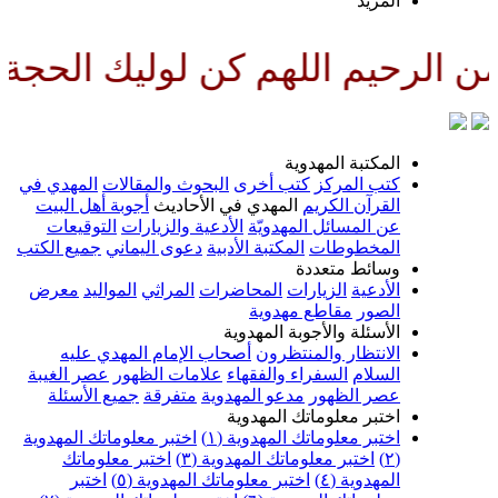
المزيد
لرحيم اللهم كن لوليك الحجة بن 
المكتبة المهدوية
كتب المركز
كتب أخرى
البحوث والمقالات
المهدي في
القرآن الكريم
المهدي في الأحاديث
أجوبة أهل البيت
عن المسائل المهدويّة
الأدعية والزيارات
التوقيعات
المخطوطات
المكتبة الأدبية
دعوى اليماني
جميع الكتب
وسائط متعددة
الأدعية
الزيارات
المحاضرات
المراثي
المواليد
معرض
الصور
مقاطع مهدوية
الأسئلة والأجوبة المهدوية
الانتظار والمنتظرون
أصحاب الإمام المهدي عليه
السلام
السفراء والفقهاء
علامات الظهور
عصر الغيبة
عصر الظهور
مدعو المهدوية
متفرقة
جميع الأسئلة
اختبر معلوماتك المهدوية
اختبر معلوماتك المهدوية (١)
اختبر معلوماتك المهدوية
(٢)
اختبر معلوماتك المهدوية (٣)
اختبر معلوماتك
المهدوية (٤)
اختبر معلوماتك المهدوية (٥)
اختبر