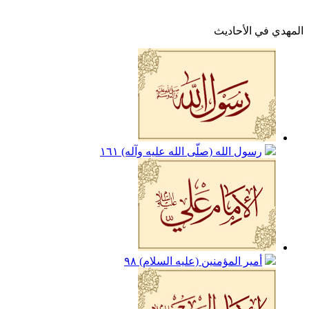
المهدي في الأحاديث
رسول الله (صلّى الله عليه وآله)
١٦١
أمير المؤمنين (عليه السلام)
٩٨