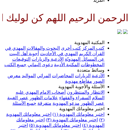
المزيد
رحمن الرحيم اللهم كن لوليك الح
المكتبة المهدوية
كتب المركز
كتب أخرى
البحوث والمقالات
المهدي في
القرآن الكريم
المهدي في الأحاديث
أجوبة أهل البيت
عن المسائل المهدويّة
الأدعية والزيارات
التوقيعات
المخطوطات
المكتبة الأدبية
دعوى اليماني
جميع الكتب
وسائط متعددة
الأدعية
الزيارات
المحاضرات
المراثي
المواليد
معرض
الصور
مقاطع مهدوية
الأسئلة والأجوبة المهدوية
الانتظار والمنتظرون
أصحاب الإمام المهدي عليه
السلام
السفراء والفقهاء
علامات الظهور
عصر الغيبة
عصر الظهور
مدعو المهدوية
متفرقة
جميع الأسئلة
اختبر معلوماتك المهدوية
اختبر معلوماتك المهدوية (١)
اختبر معلوماتك المهدوية
(٢)
اختبر معلوماتك المهدوية (٣)
اختبر معلوماتك
المهدوية (٤)
اختبر معلوماتك المهدوية (٥)
اختبر