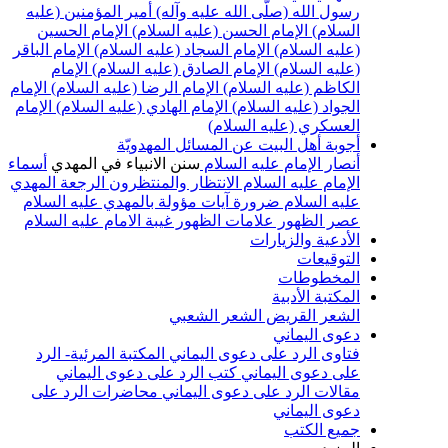
رسول الله (صلّى الله عليه وآله)
أمير المؤمنين (عليه
السلام)
الإمام الحسن (عليه السلام)
الإمام الحسين
(عليه السلام)
الإمام السجاد (عليه السلام)
الإمام الباقر
(عليه السلام)
الإمام الصادق (عليه السلام)
الإمام
الكاظم (عليه السلام)
الإمام الرضا (عليه السلام)
الإمام
الجواد (عليه السلام)
الإمام الهادي (عليه السلام)
الإمام
العسكري (عليه السلام)
أجوبة أهل البيت عن المسائل المهدويّة
أنصار الإمام عليه السلام
سنن الانبياء في المهدي
أسماء
الإمام عليه السلام
الانتظار والمنتظرون
الرجعة
المهدي
عليه السلام ضرورة
آيات مؤولة بالمهدي عليه السلام
عصر الظهور
علامات الظهور
غيبة الامام عليه السلام
الأدعية والزيارات
التوقيعات
المخطوطات
المكتبة الأدبية
الشعر القريض
الشعر الشعبي
دعوى اليماني
فتاوى الرد على دعوى اليماني
المكتبة المرئية- الرد
على دعوى اليماني
كتب الرد على دعوى اليماني
مقالات الرد على دعوى اليماني
محاضرات الرد على
دعوى اليماني
جميع الكتب