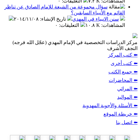
المشاهدات
:
٧.٢ K
التعليقات
:
٠
سؤال مجموعة من الشيعة للإمام الصادق عن تناظر
القائم مع الأنبياء السابقين؟
سنن الانبياء في المهدي
تاريخ الإنشاء
:
٢٠١٤/١١/٠٨
المشاهدات
:
١٠.٨ K
التعليقات
:
٠
مركز الدراسات التخصصية في الإمام المهدي (عجّل الله فرجه)
النجف الأشرف
⬅️ كتب المركز
⬅️ كتب أخرى
⬅️ جميع الكتب
⬅️ المحاضرات
⬅️ المراثي
⬅️ المواليد
⬅️ الأسئلة والأجوبة المهدوية
⬅️ خريطة الموقع
⬅️ اتصل بنا