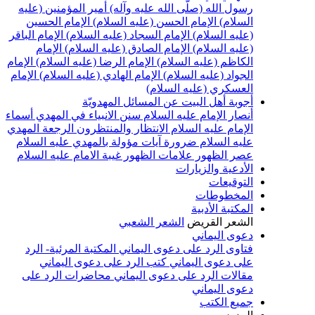
رسول الله (صلّى الله عليه وآله)
أمير المؤمنين (عليه
السلام)
الإمام الحسن (عليه السلام)
الإمام الحسين
(عليه السلام)
الإمام السجاد (عليه السلام)
الإمام الباقر
(عليه السلام)
الإمام الصادق (عليه السلام)
الإمام
الكاظم (عليه السلام)
الإمام الرضا (عليه السلام)
الإمام
الجواد (عليه السلام)
الإمام الهادي (عليه السلام)
الإمام
العسكري (عليه السلام)
أجوبة أهل البيت عن المسائل المهدويّة
أنصار الإمام عليه السلام
سنن الانبياء في المهدي
أسماء
الإمام عليه السلام
الانتظار والمنتظرون
الرجعة
المهدي
عليه السلام ضرورة
آيات مؤولة بالمهدي عليه السلام
عصر الظهور
علامات الظهور
غيبة الامام عليه السلام
الأدعية والزيارات
التوقيعات
المخطوطات
المكتبة الأدبية
الشعر القريض
الشعر الشعبي
دعوى اليماني
فتاوى الرد على دعوى اليماني
المكتبة المرئية- الرد
على دعوى اليماني
كتب الرد على دعوى اليماني
مقالات الرد على دعوى اليماني
محاضرات الرد على
دعوى اليماني
جميع الكتب