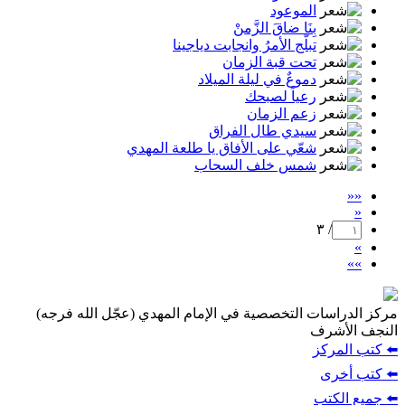
الموعود
بِنَا ضاقَ الزَّمنْ
تبلّج الأمرُ وانجابت دياجينا
تحت قبة الزمان
دموعٌ في ليلة الميلاد
رعياً لصبحك
زعم الزمان
سيدي طال الفراق
شعّي على الأفاق يا طلعة المهدي
شمس خلف السحاب
««
«
/ ٣
»
»»
مركز الدراسات التخصصية في الإمام المهدي (عجّل الله فرجه)
النجف الأشرف
⬅️ كتب المركز
⬅️ كتب أخرى
⬅️ جميع الكتب