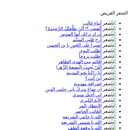
الشعر القريض
أبناء غالب
أتُغضِي؟! أيْنَ طَلْعتُكَ الرَّشِيدهْ؟
أدرك تراتك أيها الموتور
أرح قلبي المتيَّم
أصبراً على الجَورِ يا بنَ الحسن
أطلت النوى
أطلت نزوحاً
أقائم بيت الهدى الطاهر
أمَّنْ يُجيبُ البضعةَ الزَّهرا
أيا راكباً نحو المدينة
أينَ أنت؟
إشراقة مهدوية
إن ضاعَ وتركَ يابن حامي الدينِ
إني أحبك سيدي
الآية الكبرى
الانتظار المر
الغائب الحاضر
الله يا حامي الشريعة
الله يا شمس الشريعة
الله يا وقعة الطف