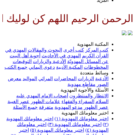
المزيد
رحمن الرحيم اللهم كن لوليك الح
المكتبة المهدوية
كتب المركز
كتب أخرى
البحوث والمقالات
المهدي في
القرآن الكريم
المهدي في الأحاديث
أجوبة أهل البيت
عن المسائل المهدويّة
الأدعية والزيارات
التوقيعات
المخطوطات
المكتبة الأدبية
دعوى اليماني
جميع الكتب
وسائط متعددة
الأدعية
الزيارات
المحاضرات
المراثي
المواليد
معرض
الصور
مقاطع مهدوية
الأسئلة والأجوبة المهدوية
الانتظار والمنتظرون
أصحاب الإمام المهدي عليه
السلام
السفراء والفقهاء
علامات الظهور
عصر الغيبة
عصر الظهور
مدعو المهدوية
متفرقة
جميع الأسئلة
اختبر معلوماتك المهدوية
اختبر معلوماتك المهدوية (١)
اختبر معلوماتك المهدوية
(٢)
اختبر معلوماتك المهدوية (٣)
اختبر معلوماتك
المهدوية (٤)
اختبر معلوماتك المهدوية (٥)
اختبر