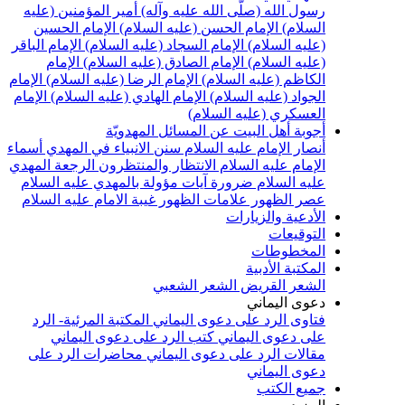
رسول الله (صلّى الله عليه وآله)
أمير المؤمنين (عليه
السلام)
الإمام الحسن (عليه السلام)
الإمام الحسين
(عليه السلام)
الإمام السجاد (عليه السلام)
الإمام الباقر
(عليه السلام)
الإمام الصادق (عليه السلام)
الإمام
الكاظم (عليه السلام)
الإمام الرضا (عليه السلام)
الإمام
الجواد (عليه السلام)
الإمام الهادي (عليه السلام)
الإمام
العسكري (عليه السلام)
أجوبة أهل البيت عن المسائل المهدويّة
أنصار الإمام عليه السلام
سنن الانبياء في المهدي
أسماء
الإمام عليه السلام
الانتظار والمنتظرون
الرجعة
المهدي
عليه السلام ضرورة
آيات مؤولة بالمهدي عليه السلام
عصر الظهور
علامات الظهور
غيبة الامام عليه السلام
الأدعية والزيارات
التوقيعات
المخطوطات
المكتبة الأدبية
الشعر القريض
الشعر الشعبي
دعوى اليماني
فتاوى الرد على دعوى اليماني
المكتبة المرئية- الرد
على دعوى اليماني
كتب الرد على دعوى اليماني
مقالات الرد على دعوى اليماني
محاضرات الرد على
دعوى اليماني
جميع الكتب