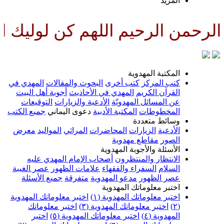
المزيد
لرحمن الرحيم اللهم كن لوليك الح
المكتبة المهدوية
كتب المركز
كتب أخرى
البحوث والمقالات
المهدي في
القرآن الكريم
المهدي في الأحاديث
أجوبة أهل البيت
عن المسائل المهدويّة
الأدعية والزيارات
التوقيعات
المخطوطات
المكتبة الأدبية
دعوى اليماني
جميع الكتب
وسائط متعددة
الأدعية
الزيارات
المحاضرات
المراثي
المواليد
معرض
الصور
مقاطع مهدوية
الأسئلة والأجوبة المهدوية
الانتظار والمنتظرون
أصحاب الإمام المهدي عليه
السلام
السفراء والفقهاء
علامات الظهور
عصر الغيبة
عصر الظهور
مدعو المهدوية
متفرقة
جميع الأسئلة
اختبر معلوماتك المهدوية
اختبر معلوماتك المهدوية (١)
اختبر معلوماتك المهدوية
(٢)
اختبر معلوماتك المهدوية (٣)
اختبر معلوماتك
المهدوية (٤)
اختبر معلوماتك المهدوية (٥)
اختبر