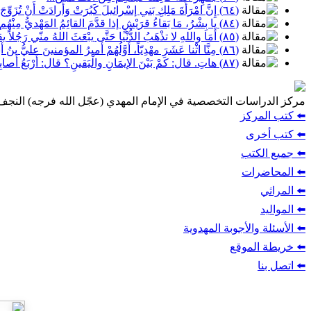
(٦٤) إِنَّ امْرَأَةَ مَلِكِ بَني إسْرائيلَ كَبُرَتْ وَأَرادَتْ أَنْ تُزَوِّجَ بِنْتَهَا...
(٨٤) يا بِشْرُ، مَا بَقاءُ قرَيْشٍ إذا قدَّمَ القائِمُ المَهْديُّ مِنْهُم خَمسمائَةِ رَجُلٍ فَضَرَبَ أَعْناقَهُم صَبْراً...
(٨٥) أَمَا واللهِ لا تذْهَبُ الدُّنْيا حَتَّى يبْعَثَ اللهُ منّي رَجُلاً يقتُلُ منْكُمْ...
(٨٦) مِنَّا اثْنا عَشَرَ مهْدِيّاً، أَوَّلُهُمْ أميرُ المؤمنينَ عليُّ بنُ أبي طالِبٍ...
(٨٧) هاتِ. قال: كَمْ بَيْنَ الإيمَانِ والْيَقينِ؟ قال: أَرْبَعُ أَصابِعَ...
مركز الدراسات التخصصية في الإمام المهدي (عجّل الله فرجه) النج
⬅️ كتب المركز
⬅️ كتب أخرى
⬅️ جميع الكتب
⬅️ المحاضرات
⬅️ المراثي
⬅️ المواليد
⬅️ الأسئلة والأجوبة المهدوية
⬅️ خريطة الموقع
⬅️ اتصل بنا