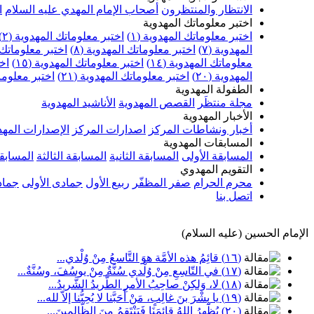
الانتظار والمنتظرون
أصحاب الإمام المهدي عليه السلام
ا
اختبر معلوماتك المهدوية
اختبر معلوماتك المهدوية (١)
اختبر معلوماتك المهدوية (٢)
المهدوية (٧)
اختبر معلوماتك المهدوية (٨)
اختبر معلوماتك ا
معلوماتك المهدوية (١٤)
اختبر معلوماتك المهدوية (١٥)
اخت
المهدوية (٢٠)
اختبر معلوماتك المهدوية (٢١)
اختبر معلوماتك
الطفولة المهدوية
مجلة منتظَر
القصص المهدوية
الأناشيد المهدوية
الأخبار المهدوية
أخبار ونشاطات المركز
اصدارات المركز
الإصدارات المهد
المسابقات المهدوية
المسابقة الأولى
المسابقة الثانية
المسابقة الثالثة
المسابقة
التقويم المهدوي
محرم الحرام
صفر المظفّر
ربيع الأول
جمادى الأولى
جماد
اتصل بنا
الإمام الحسين (عليه السلام)
(١٦) قائِمُ هذه الأمَّة هوَ التَّاسعُ مِنْ وُلْدي...
(١٧) في التّاسِعِ مِنْ وُلْدي سُنَّةٌ مِنْ يوسُفَ، وسُنَّةٌ...
(١٨) لا، وَلكِنْ صاحِبُ الأمرِ الطَّريدُ الشَّريدُ...
(١٩) يا بِشْرَ بنَ غالِبٍ، مَنْ أَحَبَّنا لا يُحِبُّنا إلاّ لله...
(٢٠) يُظْهِرُ اللهُ قائِمَنَا فَيَنْتَقِمُ مِنَ الظّالمينَ...