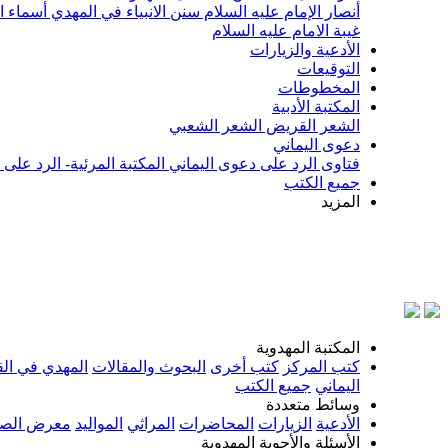
أنصار الإمام عليه السلام
سنن الانبياء في المهدي
أسماء ا
غيبة الامام عليه السلام
الأدعية والزيارات
التوقيعات
المخطوطات
المكتبة الأدبية
الشعر القريض
الشعر الشعبي
دعوى اليماني
فتاوى الرد على دعوى اليماني
المكتبة المرئية- الرد على
جميع الكتب
المزيد
المكتبة المهدوية
كتب المركز
كتب أخرى
البحوث والمقالات
المهدي في الق
اليماني
جميع الكتب
وسائط متعددة
الأدعية
الزيارات
المحاضرات
المراثي
المواليد
معرض الصو
الأسئلة والأجوبة المهدوية