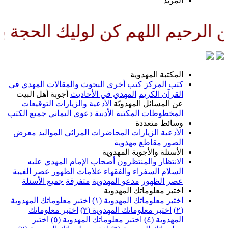
المزيد
رحيم اللهم كن لوليك الحجة بن ا
المكتبة المهدوية
كتب المركز
كتب أخرى
البحوث والمقالات
المهدي في
القرآن الكريم
المهدي في الأحاديث
أجوبة أهل البيت
عن المسائل المهدويّة
الأدعية والزيارات
التوقيعات
المخطوطات
المكتبة الأدبية
دعوى اليماني
جميع الكتب
وسائط متعددة
الأدعية
الزيارات
المحاضرات
المراثي
المواليد
معرض
الصور
مقاطع مهدوية
الأسئلة والأجوبة المهدوية
الانتظار والمنتظرون
أصحاب الإمام المهدي عليه
السلام
السفراء والفقهاء
علامات الظهور
عصر الغيبة
عصر الظهور
مدعو المهدوية
متفرقة
جميع الأسئلة
اختبر معلوماتك المهدوية
اختبر معلوماتك المهدوية (١)
اختبر معلوماتك المهدوية
(٢)
اختبر معلوماتك المهدوية (٣)
اختبر معلوماتك
المهدوية (٤)
اختبر معلوماتك المهدوية (٥)
اختبر