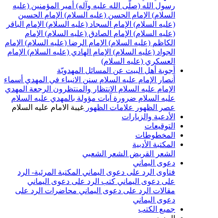
رسول الله (صلّى الله عليه وآله)
أمير المؤمنين (عليه
السلام)
الإمام الحسن (عليه السلام)
الإمام الحسين
(عليه السلام)
الإمام السجاد (عليه السلام)
الإمام الباقر
(عليه السلام)
الإمام الصادق (عليه السلام)
الإمام
الكاظم (عليه السلام)
الإمام الرضا (عليه السلام)
الإمام
الجواد (عليه السلام)
الإمام الهادي (عليه السلام)
الإمام
العسكري (عليه السلام)
أجوبة أهل البيت عن المسائل المهدويّة
أنصار الإمام عليه السلام
سنن الانبياء في المهدي
أسماء
الإمام عليه السلام
الانتظار والمنتظرون
الرجعة
المهدي
عليه السلام ضرورة
آيات مؤولة بالمهدي عليه السلام
عصر الظهور
علامات الظهور
غيبة الامام عليه السلام
الأدعية والزيارات
التوقيعات
المخطوطات
المكتبة الأدبية
الشعر القريض
الشعر الشعبي
دعوى اليماني
فتاوى الرد على دعوى اليماني
المكتبة المرئية- الرد
على دعوى اليماني
كتب الرد على دعوى اليماني
مقالات الرد على دعوى اليماني
محاضرات الرد على
دعوى اليماني
جميع الكتب