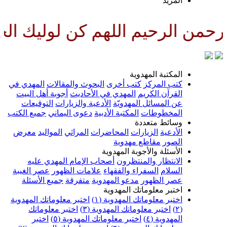
المزيد
من الرحيم اللهم كن لوليك الحجة
المكتبة المهدوية
كتب المركز
كتب أخرى
البحوث والمقالات
المهدي في
القرآن الكريم
المهدي في الأحاديث
أجوبة أهل البيت
عن المسائل المهدويّة
الأدعية والزيارات
التوقيعات
المخطوطات
المكتبة الأدبية
دعوى اليماني
جميع الكتب
وسائط متعددة
الأدعية
الزيارات
المحاضرات
المراثي
المواليد
معرض
الصور
مقاطع مهدوية
الأسئلة والأجوبة المهدوية
الانتظار والمنتظرون
أصحاب الإمام المهدي عليه
السلام
السفراء والفقهاء
علامات الظهور
عصر الغيبة
عصر الظهور
مدعو المهدوية
متفرقة
جميع الأسئلة
اختبر معلوماتك المهدوية
اختبر معلوماتك المهدوية (١)
اختبر معلوماتك المهدوية
(٢)
اختبر معلوماتك المهدوية (٣)
اختبر معلوماتك
المهدوية (٤)
اختبر معلوماتك المهدوية (٥)
اختبر