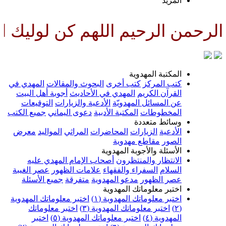
المزيد
رحمن الرحيم اللهم كن لوليك الح
المكتبة المهدوية
كتب المركز
كتب أخرى
البحوث والمقالات
المهدي في
القرآن الكريم
المهدي في الأحاديث
أجوبة أهل البيت
عن المسائل المهدويّة
الأدعية والزيارات
التوقيعات
المخطوطات
المكتبة الأدبية
دعوى اليماني
جميع الكتب
وسائط متعددة
الأدعية
الزيارات
المحاضرات
المراثي
المواليد
معرض
الصور
مقاطع مهدوية
الأسئلة والأجوبة المهدوية
الانتظار والمنتظرون
أصحاب الإمام المهدي عليه
السلام
السفراء والفقهاء
علامات الظهور
عصر الغيبة
عصر الظهور
مدعو المهدوية
متفرقة
جميع الأسئلة
اختبر معلوماتك المهدوية
اختبر معلوماتك المهدوية (١)
اختبر معلوماتك المهدوية
(٢)
اختبر معلوماتك المهدوية (٣)
اختبر معلوماتك
المهدوية (٤)
اختبر معلوماتك المهدوية (٥)
اختبر