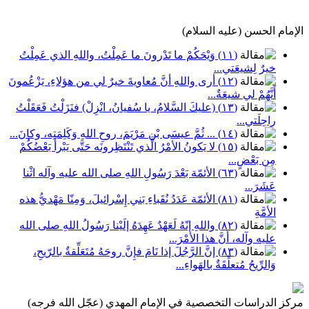
الإمام الحسن (عليه السلام)
(١١) وَيْحَكُمْ ما تَدْرونَ ما عَمِلْتُ، واللهِ الذي عَمِلْتُ
خيرٌ لِشيعَتي...
(١٢) أرى واللهِ أنَّ مُعاويةَ خيرٌ لي من هؤلاءِ، يَزْعُمونَ
أَنَّهُمْ لي شيعَةٌ...
(١٣) (عليكَ السَّلامُ، يا سُفيانُ، انْزِلْ) فنَزَلْتُ فَعَقَلْتُ
راحِلَتي...
(١٤) ... ثُمَّ عيسَى بْنِ مَرْيَمَ، روحِ اللهِ وَكَلِمَتِه، وكانَ...
(١٥) لا يَكونُ الأمْرُ الَّذي تَنْتَظِرونَه حَتَّى يَبْرأَ بَعْضُكُمْ
مِن بَعْضٍ...
(٦٣) الأئمّة بَعْدَ رَسُولِ اللهِ صلى الله عليه وآله اثْنا
عَشَرَ...
(٨١) الأئمّة عَدَدُ نُقَباءِ بَني إِسْرائيلَ، وَمِنّا مَهْديُّ هذه
الأمَّةِ
(٨٢) واللهِ إنّهُ لَعَهْدٌ عَهِدَهُ إلَيْنا رَسُولُ اللهِ صلى الله
عليه وآله، أَنَّ هذا الأمْرَ...
(٨٣) إنَّ الرَّجُلَ إذا نَامَ فإِنَّ روحَهُ مُتَعَلِّقةٌ بالرّيحِ،
وَالرِّيحُ مُتعلِّقَةٌ بالهَواءِ...
مركز الدراسات التخصصية في الإمام المهدي (عجّل الله فرجه)