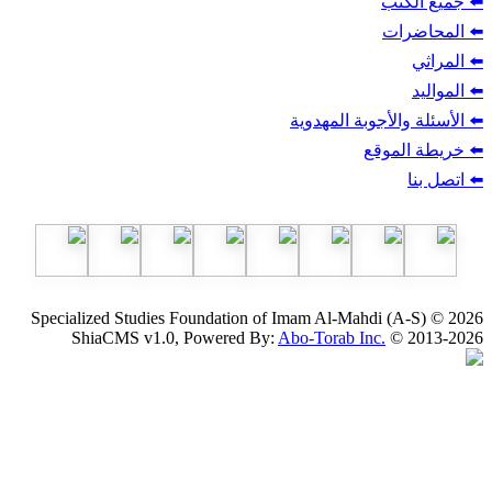
ب
أجوبة المهدوية
وقع
Specialized Studies Foundation of Imam Al-Mahdi
ShiaCMS v1.0, Powered By:
Abo-Torab Inc.