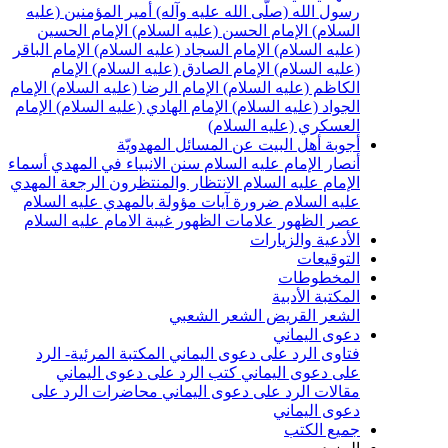
سول الله (صلّى الله عليه وآله)
أمير المؤمنين (عليه
لسلام)
الإمام الحسن (عليه السلام)
الإمام الحسين
عليه السلام)
الإمام السجاد (عليه السلام)
الإمام الباقر
عليه السلام)
الإمام الصادق (عليه السلام)
الإمام
لكاظم (عليه السلام)
الإمام الرضا (عليه السلام)
الإمام
لجواد (عليه السلام)
الإمام الهادي (عليه السلام)
الإمام
لعسكري (عليه السلام)
جوبة أهل البيت عن المسائل المهدويّة
نصار الإمام عليه السلام
سنن الانبياء في المهدي
أسماء
لإمام عليه السلام
الانتظار والمنتظرون
الرجعة
المهدي
ليه السلام ضرورة
آيات مؤولة بالمهدي عليه السلام
صر الظهور
علامات الظهور
غيبة الامام عليه السلام
لأدعية والزيارات
لتوقيعات
لمخطوطات
لمكتبة الأدبية
لشعر القريض
الشعر الشعبي
عوى اليماني
تاوى الرد على دعوى اليماني
المكتبة المرئية- الرد
لى دعوى اليماني
كتب الرد على دعوى اليماني
قالات الرد على دعوى اليماني
محاضرات الرد على
عوى اليماني
ميع الكتب