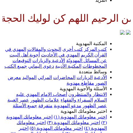
لمزيد
للهم كن لوليك الحجة بن الحسن ص
لمكتبة المهدوية
تب المركز
كتب أخرى
البحوث والمقالات
المهدي في
لقرآن الكريم
المهدي في الأحاديث
أجوبة أهل البيت
ن المسائل المهدويّة
الأدعية والزيارات
التوقيعات
لمخطوطات
المكتبة الأدبية
دعوى اليماني
جميع الكتب
سائط متعددة
لأدعية
الزيارات
المحاضرات
المراثي
المواليد
معرض
لصور
مقاطع مهدوية
لأسئلة والأجوبة المهدوية
لانتظار والمنتظرون
أصحاب الإمام المهدي عليه
لسلام
السفراء والفقهاء
علامات الظهور
عصر الغيبة
صر الظهور
مدعو المهدوية
متفرقة
جميع الأسئلة
ختبر معلوماتك المهدوية
ختبر معلوماتك المهدوية (١)
اختبر معلوماتك المهدوية
اختبر معلوماتك المهدوية (٣)
اختبر معلوماتك
لمهدوية (٤)
اختبر معلوماتك المهدوية (٥)
اختبر