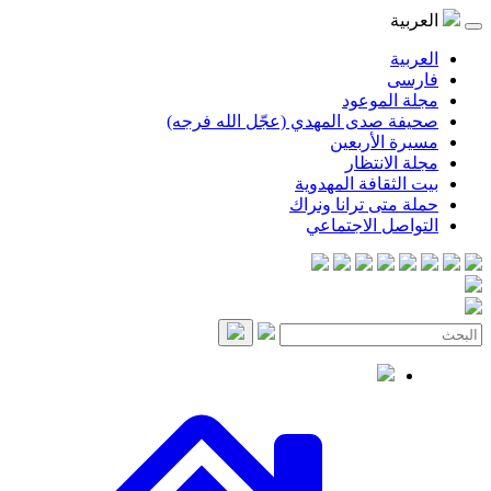
موعود
صدى المهدي (عجّل الله فرجه)
لأربعين
انتظار
قافة المهدوية
ى ترانا ونراك
 الاجتماعي