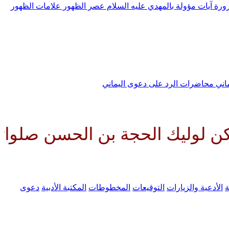
رورة
آيات مؤولة بالمهدي عليه السلام
عصر الظهور
علامات الظهور
ماني
محاضرات الرد على دعوى اليماني
لحجة بن الحسن صلواتك عليه وعلى
ة
الأدعية والزيارات
التوقيعات
المخطوطات
المكتبة الأدبية
دعوى