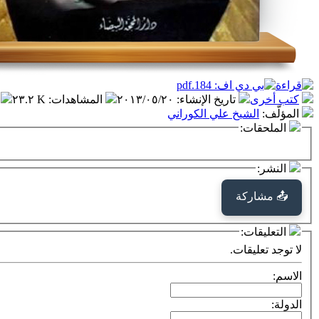
كتب أخرى
تاريخ الإنشاء
:
٢٠١٣/٠٥/٢٠
المشاهدات
:
٢٣.٢ K
المؤلّف
:
الشيخ علي الكوراني
الملحقات:
النشر:
📤 مشاركة
التعليقات:
لا توجد تعليقات.
الاسم:
الدولة: