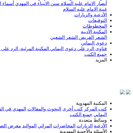
أنصار الإمام عليه السلام
سنن الانبياء في المهدي
أسماء ا
غيبة الامام عليه السلام
الأدعية والزيارات
التوقيعات
المخطوطات
المكتبة الأدبية
الشعر القريض
الشعر الشعبي
دعوى اليماني
فتاوى الرد على دعوى اليماني
المكتبة المرئية- الرد على
جميع الكتب
المزيد
بسم الله 
المكتبة المهدوية
كتب المركز
كتب أخرى
البحوث والمقالات
المهدي في الق
اليماني
جميع الكتب
وسائط متعددة
الأدعية
الزيارات
المحاضرات
المراثي
المواليد
معرض الصو
الأسئلة والأجوبة المهدوية