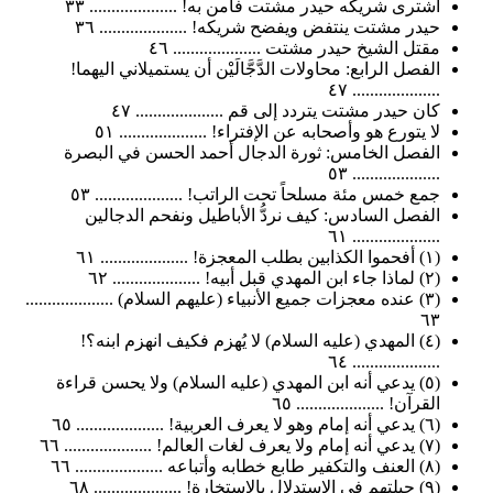
اشترى شريكه حيدر مشتت فآمن به! .................... ٣٣
حيدر مشتت ينتفض ويفضح شريكه! .................... ٣٦
مقتل الشيخ حيدر مشتت .................... ٤٦
الفصل الرابع: محاولات الدَّجَّالَيْن أن يستميلاني اليهما!
.................... ٤٧
كان حيدر مشتت يتردد إلى قم .................... ٤٧
لا يتورع هو وأصحابه عن الإفتراء! .................... ٥١
الفصل الخامس: ثورة الدجال أحمد الحسن في البصرة
.................... ٥٣
جمع خمس مئة مسلحاً تحت الراتب! .................... ٥٣
الفصل السادس: كيف نردُّ الأباطيل ونفحم الدجالين
.................... ٦١
(١) أفحموا الكذابين بطلب المعجزة! .................... ٦١
(٢) لماذا جاء ابن المهدي قبل أبيه! .................... ٦٢
(٣) عنده معجزات جميع الأنبياء (عليهم السلام) ....................
٦٣
(٤) المهدي (عليه السلام) لا يُهزم فكيف انهزم ابنه؟!
.................... ٦٤
(٥) يدعي أنه ابن المهدي (عليه السلام) ولا يحسن قراءة
القرآن! .................... ٦٥
(٦) يدعي أنه إمام وهو لا يعرف العربية! .................... ٦٥
(٧) يدعي أنه إمام ولا يعرف لغات العالم! .................... ٦٦
(٨) العنف والتكفير طابع خطابه وأتباعه .................... ٦٦
(٩) حيلتهم في الاستدلال بالاستخارة! .................... ٦٨