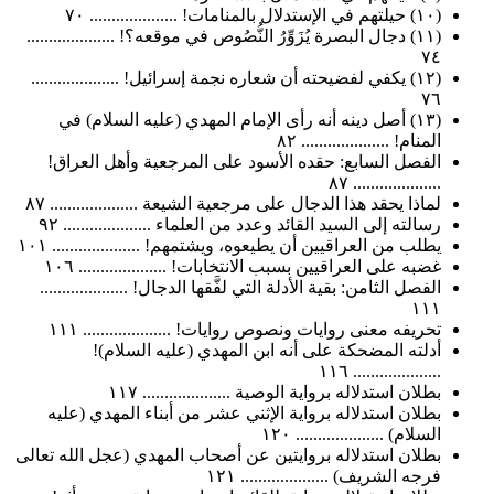
(١٠) حيلتهم في الإستدلال بالمنامات! .................... ٧٠
(١١) دجال البصرة يُزَوِّرُ النُّصُوص في موقعه؟! ....................
٧٤
(١٢) يكفي لفضيحته أن شعاره نجمة إسرائيل! ....................
٧٦
(١٣) أصل دينه أنه رأى الإمام المهدي (عليه السلام) في
المنام! .................... ٨٢
الفصل السابع: حقده الأسود على المرجعية وأهل العراق!
.................... ٨٧
لماذا يحقد هذا الدجال على مرجعية الشيعة .................... ٨٧
رسالته إلى السيد القائد وعدد من العلماء .................... ٩٢
يطلب من العراقيين أن يطيعوه، ويشتمهم! .................... ١٠١
غضبه على العراقيين بسبب الانتخابات! .................... ١٠٦
الفصل الثامن: بقية الأدلة التي لفَّقها الدجال! ....................
١١١
تحريفه معنى روايات ونصوص روايات! .................... ١١١
أدلته المضحكة على أنه ابن المهدي (عليه السلام)!
.................... ١١٦
بطلان استدلاله برواية الوصية .................... ١١٧
بطلان استدلاله برواية الإثني عشر من أبناء المهدي (عليه
السلام) .................... ١٢٠
بطلان استدلاله بروايتين عن أصحاب المهدي (عجل الله تعالى
فرجه الشريف) .................... ١٢١