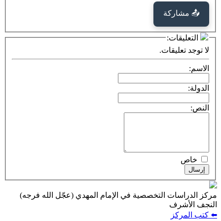
كة
ت:
يقات.
ت التخصصية في الإمام المهدي (عجّل الله فرجه)
ف
ز