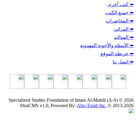
ب
أجوبة المهدوية
وقع
Specialized Studies Foundation of Imam Al-Mahdi
ShiaCMS v1.0, Powered By:
Abo-Torab Inc.