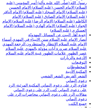
سول الله (صلّى الله عليه وآله)
أمير المؤمنين (عليه
لسلام)
الإمام الحسن (عليه السلام)
الإمام الحسين
عليه السلام)
الإمام السجاد (عليه السلام)
الإمام الباقر
عليه السلام)
الإمام الصادق (عليه السلام)
الإمام
لكاظم (عليه السلام)
الإمام الرضا (عليه السلام)
الإمام
لجواد (عليه السلام)
الإمام الهادي (عليه السلام)
الإمام
لعسكري (عليه السلام)
جوبة أهل البيت عن المسائل المهدويّة
نصار الإمام عليه السلام
سنن الانبياء في المهدي
أسماء
لإمام عليه السلام
الانتظار والمنتظرون
الرجعة
المهدي
ليه السلام ضرورة
آيات مؤولة بالمهدي عليه السلام
صر الظهور
علامات الظهور
غيبة الامام عليه السلام
لأدعية والزيارات
لتوقيعات
لمخطوطات
لمكتبة الأدبية
لشعر القريض
الشعر الشعبي
عوى اليماني
تاوى الرد على دعوى اليماني
المكتبة المرئية- الرد
لى دعوى اليماني
كتب الرد على دعوى اليماني
قالات الرد على دعوى اليماني
محاضرات الرد على
عوى اليماني
ميع الكتب