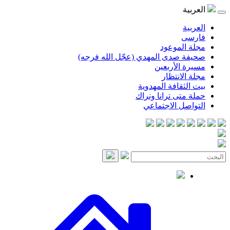
موعود
صدى المهدي (عجّل الله فرجه)
لأربعين
انتظار
قافة المهدوية
ى ترانا ونراك
 الاجتماعي