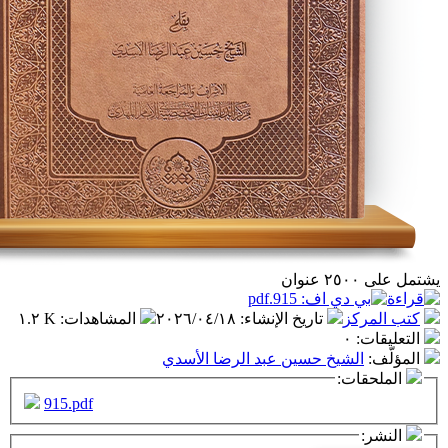
ز
تاريخ الإنشاء
:
٢٠٢٦/٠٤/١٨
المشاهدات
:
١.٢ K
٠
شيخ حسين عبد الرضا الأسدي
ت:
915.pdf