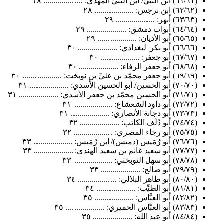
(٦١/٦١) ابن النبيِّ/ ابن النبيِّ المهدي: .................... ٢٨
(٦٢/٦٢) ابن نرجس: .................... ٢٨
(٦٣/٦٣) أبهر: .................... ٢٩
(٦٤/٦٤) أبواب دمشق: .................... ٢٩
(٦٥/٦٥) أبو الأديان: .................... ٢٩
(٦٦/٦٦) أبو بكر البغدادي: .................... ٣٠
(٦٧/٦٧) أبو جعفر: .................... ٣٠
(٦٨/٦٨) أبو جعفر الرفاء: .................... ٣٠
(٦٩/٦٩) أبو جعفر محمّد بن عليِّ بن نوبخت: .................... ٣٠
(٧٠/٧٠) أبو الحسين/ أبو الحسين الأسدي: .................... ٣١
(٧١/٧١) أبو الحسين محمّد بن جعفر الأسدي: .................... ٣١
(٧٢/٧٢) أبو داود الشعشاع: .................... ٣١
(٧٣/٧٣) أبو دجانة الأنصاري: .................... ٣١
(٧٤/٧٤) أبو دُلَف الكاتب: .................... ٣٢
(٧٥/٧٥) أبو رجاء المصري: .................... ٣٢
(٧٦/٧٦) أبو رُمَيس (دميس)/ ابن رُمَيس: .................... ٣٣
(٧٧/٧٧) أبو سعيد غانم بن سعيد الهندي: .................... ٣٣
(٧٨/٧٨) أبو سهل النوبختي: .................... ٣٣
(٧٩/٧٩) أبو صالح: .................... ٣٣
(٨٠/٨٠) أبو طاهر البلالي: .................... ٣٤
(٨١/٨١) أبو الطيِّب: .................... ٣٤
(٨٢/٨٢) أبو العبَّاس: .................... ٣٥
(٨٣/٨٣) أبو العبَّاس الحميري: .................... ٣٥
(٨٤/٨٤) أبو عبد الله: .................... ٣٥