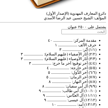
دائرة المعارف المهدوية (الإصدار الأول)
المؤلّف:
الشيخ حسين عبد الرضا الأسدي
يشتمل على ٢٥٠٠ عنوان
مقدمة المركز: .................... ٤٠
حرف الألف .................... ١
(١/١) آبُر: .................... ٣
(٢/٢) آثار الأصفياء (عليهم السلام): .................... ٣
(٣/٣) آثار الأوصياء (عليهم السلام): .................... ٣
(٤/٤) آخر توقيع/ آخر ما خرج: .................... ٣
(٥/٥) آخر خارجة: .................... ٤
(٦/٦) آخر الدُّوَل: .................... ٥
(٧/٧) آخر الزمان: .................... ٥
(٨/٨) آخر النهار: .................... ٨
(٩/٩) آل أبي سفيان: .................... ٨
(١٠/١٠) آل أبي طالب: .................... ٩
(١١/١١) آل العبَّاس: .................... ٩
(١٢/١٢) آل عيسى: .................... ٩
(١٣/١٣) آمد: .................... ١٠