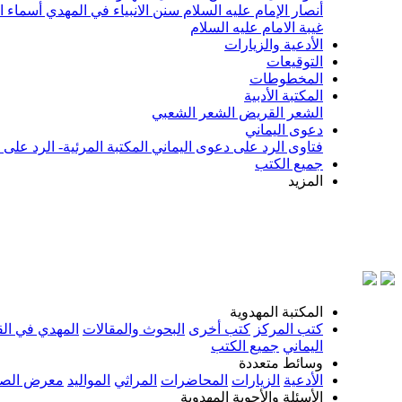
أنصار الإمام عليه السلام
سنن الانبياء في المهدي
أسماء ا
غيبة الامام عليه السلام
الأدعية والزيارات
التوقيعات
المخطوطات
المكتبة الأدبية
الشعر القريض
الشعر الشعبي
دعوى اليماني
فتاوى الرد على دعوى اليماني
المكتبة المرئية- الرد على
جميع الكتب
المزيد
بسم ال
المكتبة المهدوية
كتب المركز
كتب أخرى
البحوث والمقالات
المهدي في الق
اليماني
جميع الكتب
وسائط متعددة
الأدعية
الزيارات
المحاضرات
المراثي
المواليد
معرض الصو
الأسئلة والأجوبة المهدوية