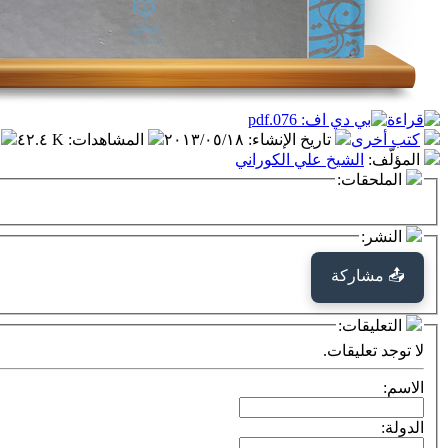
كتب أخرى
تاريخ الإنشاء
:
٢٠١٣/٠٥/١٨
المشاهدات
:
٤٢.٤ K
المؤلّف
:
الشيخ علي الكوراني
الملحقات:
النشر:
📤 مشاركة
التعليقات:
لا توجد تعليقات.
الاسم:
الدولة: