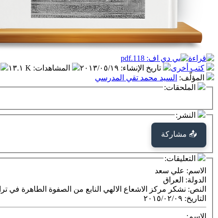
كتب أخرى
تاريخ الإنشاء
:
٢٠١٣/٠٥/١٩
المشاهدات
:
١٣.١ K
المؤلّف
:
السيد محمد تقي المدرسي
الملحقات:
النشر:
📤 مشاركة
التعليقات:
الاسم
: علي سعد
الدولة
: العراق
النص
: نشكر مركز الاشعاع الالهي النابع من الصفوة الطاهرة في ترا
التاريخ
:
٢٠١٥/٠٢/٠٩
الاسم: