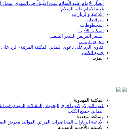
أنصار الإمام عليه السلام
سنن الانبياء في المهدي
أسماء ا
غيبة الامام عليه السلام
الأدعية والزيارات
التوقيعات
المخطوطات
المكتبة الأدبية
الشعر القريض
الشعر الشعبي
دعوى اليماني
فتاوى الرد على دعوى اليماني
المكتبة المرئية- الرد على
جميع الكتب
المزيد
بسم ا
المكتبة المهدوية
كتب المركز
كتب أخرى
البحوث والمقالات
المهدي في الق
اليماني
جميع الكتب
وسائط متعددة
الأدعية
الزيارات
المحاضرات
المراثي
المواليد
معرض الصو
الأسئلة والأجوبة المهدوية