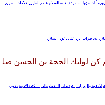
رورة
آيات مؤولة بالمهدي عليه السلام
عصر الظهور
علامات الظهور
ماني
محاضرات الرد على دعوى اليماني
يك الحجة بن الحسن صلواتك عليه و
ة
الأدعية والزيارات
التوقيعات
المخطوطات
المكتبة الأدبية
دعوى