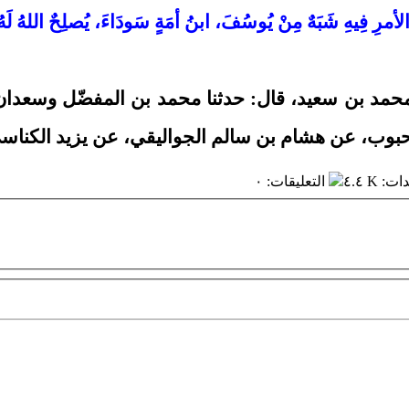
لأمرِ فِيهِ شَبَهٌ مِنْ يُوسُفَ، ابنُ أمَةٍ سَودَاءَ، يُصلِحٌ اللهُ لَهُ 
نا أحمد بن محمد بن سعيد، قال: حدثنا محمد بن المفضّل
وب، عن هشام بن سالم الجواليقي، عن يزيد الكناسي، 
دات
:
٤.٤ K
التعليقات
:
٠