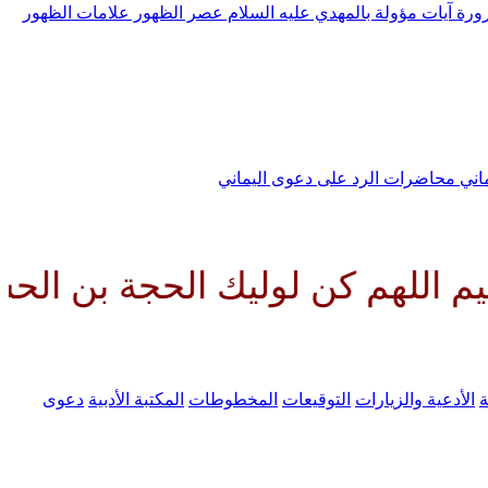
رورة
آيات مؤولة بالمهدي عليه السلام
عصر الظهور
علامات الظهور
ماني
محاضرات الرد على دعوى اليماني
 كن لوليك الحجة بن الحسن صلواتك
ة
الأدعية والزيارات
التوقيعات
المخطوطات
المكتبة الأدبية
دعوى