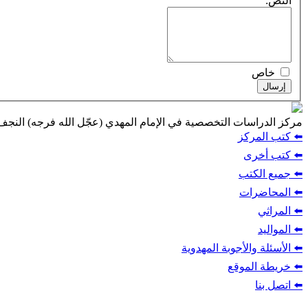
النص:
خاص
إرسال
مركز الدراسات التخصصية في الإمام المهدي (عجّل الله فرجه) النج
⬅️ كتب المركز
⬅️ كتب أخرى
⬅️ جميع الكتب
⬅️ المحاضرات
⬅️ المراثي
⬅️ المواليد
⬅️ الأسئلة والأجوبة المهدوية
⬅️ خريطة الموقع
⬅️ اتصل بنا