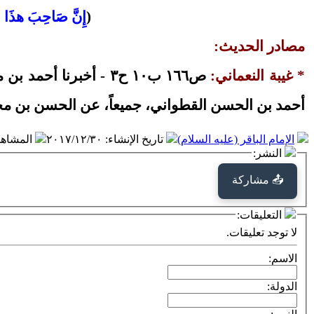
(
إِنَّ صَاحِبَ هذَا ا
مصادر الحديث:
* غيبة النعماني:
ص١٦٦ ب١٠ ح٣ - أخبر
أحمد بن الحسن القطواني، جميعاً، عن الحسن بن محب
الإمام الباقر (عليه السلام)
تاريخ الإنشاء
:
٢٠١٧/١٢/٣٠
المشاه
النشر:
📤 مشاركة
التعليقات:
لا توجد تعليقات.
الاسم:
الدولة: