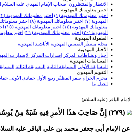
الانتظار والمنتظرون
أصحاب الإمام المهدي عليه السلام
ا
اختبر معلوماتك المهدوية
اختبر معلوماتك المهدوية (١)
اختبر معلوماتك المهدوية (٢)
المهدوية (٧)
اختبر معلوماتك المهدوية (٨)
اختبر معلوماتك ا
معلوماتك المهدوية (١٤)
اختبر معلوماتك المهدوية (١٥)
اخت
المهدوية (٢٠)
اختبر معلوماتك المهدوية (٢١)
اختبر معلوماتك
الطفولة المهدوية
مجلة منتظَر
القصص المهدوية
الأناشيد المهدوية
الأخبار المهدوية
أخبار ونشاطات المركز
اصدارات المركز
الإصدارات المهد
المسابقات المهدوية
المسابقة الأولى
المسابقة الثانية
المسابقة الثالثة
المسابقة
التقويم المهدوي
محرم الحرام
صفر المظفّر
ربيع الأول
جمادى الأولى
جماد
اتصل بنا
الإمام الباقر (عليه السلام)
(٢٧٩) إِنَّ صَاحِبَ هذَا الأمرِ فِيهِ شَبَهٌ مِنْ يُوسُفَ، ابنُ أمَةٍ سَودَاءَ، يُصلِحٌ اللهُ لَهُ أَمرَهُ فِي لَيلَةٍ
عن الإمام أبي جعفر محمد بن علي الباقر عليه السلام 