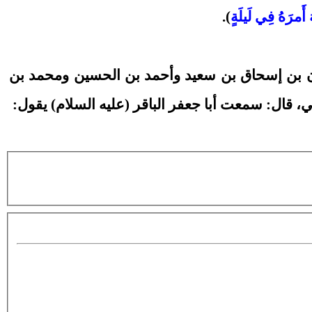
أَمرَهُ فِي لَيلَةٍ
).
 وسعدان بن إسحاق بن سعيد وأحمد بن الحسين ومحمد بن
قال: سمعت أبا جعفر الباقر (عليه السلام) يقول: