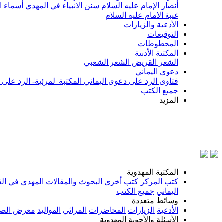
أنصار الإمام عليه السلام
سنن الانبياء في المهدي
أسماء ا
غيبة الامام عليه السلام
الأدعية والزيارات
التوقيعات
المخطوطات
المكتبة الأدبية
الشعر القريض
الشعر الشعبي
دعوى اليماني
فتاوى الرد على دعوى اليماني
المكتبة المرئية- الرد على
جميع الكتب
المزيد
المكتبة المهدوية
كتب المركز
كتب أخرى
البحوث والمقالات
المهدي في الق
اليماني
جميع الكتب
وسائط متعددة
الأدعية
الزيارات
المحاضرات
المراثي
المواليد
معرض الصو
الأسئلة والأجوبة المهدوية