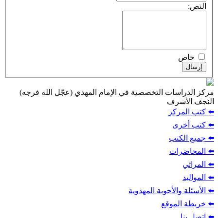
النص:
خاص
إرسال
مركز الدراسات التخصصية في الإمام المهدي (عجّل الله فرجه)
النجف الأشرف
⬅️ كتب المركز
⬅️ كتب أخرى
⬅️ جميع الكتب
⬅️ المحاضرات
⬅️ المراثي
⬅️ المواليد
⬅️ الأسئلة والأجوبة المهدوية
⬅️ خريطة الموقع
⬅️ اتصل بنا