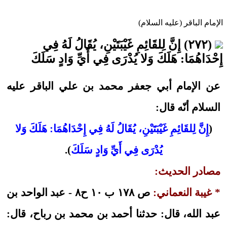
الإمام الباقر (عليه السلام)
(٢٧٢) إِنَّ لِلقَائِمِ غَيْبَتَيْنِ، يُقَالُ لَهُ فِي
إِحْدَاهُمَا: هَلَكَ وَلا يُدْرَى فِي أَيِّ وَادٍ سَلَكَ
عن الإمام أبي جعفر محمد بن علي الباقر عليه
السلام أنّه قال:
(
إِنَّ لِلقَائِمِ غَيْبَتَيْنِ، يُقَالُ لَهُ فِي إِحْدَاهُمَا: هَلَكَ وَلا
يُدْرَى فِي أَيِّ وَادٍ سَلَكَ
).
مصادر الحديث:
* غيبة النعماني:
ص ١٧٨ ب ١٠ ح٨ - عبد الواحد بن
عبد الله، قال: حدثنا أحمد بن محمد بن رباح، قال: