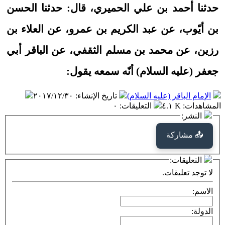
حدثنا أحمد بن علي الحميري، قال: حدثنا الحسن
بن أيّوب، عن عبد الكريم بن عمرو، عن العلاء بن
رزين، عن محمد بن مسلم الثقفي، عن الباقر أبي
جعفر (عليه السلام) أنّه سمعه يقول:
الإمام الباقر (عليه السلام)
تاريخ الإنشاء
:
٢٠١٧/١٢/٣٠
المشاهدات
:
٤.١ K
التعليقات
:
٠
النشر:
📤 مشاركة
التعليقات:
لا توجد تعليقات.
الاسم:
الدولة: