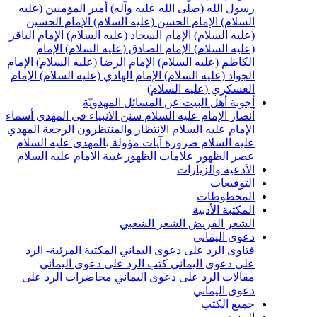
رسول الله (صلّى الله عليه وآله)
أمير المؤمنين (عليه
السلام)
الإمام الحسن (عليه السلام)
الإمام الحسين
(عليه السلام)
الإمام السجاد (عليه السلام)
الإمام الباقر
(عليه السلام)
الإمام الصادق (عليه السلام)
الإمام
الكاظم (عليه السلام)
الإمام الرضا (عليه السلام)
الإمام
الجواد (عليه السلام)
الإمام الهادي (عليه السلام)
الإمام
العسكري (عليه السلام)
أجوبة أهل البيت عن المسائل المهدويّة
أنصار الإمام عليه السلام
سنن الانبياء في المهدي
أسماء
الإمام عليه السلام
الانتظار والمنتظرون
الرجعة
المهدي
عليه السلام ضرورة
آيات مؤولة بالمهدي عليه السلام
عصر الظهور
علامات الظهور
غيبة الامام عليه السلام
الأدعية والزيارات
التوقيعات
المخطوطات
المكتبة الأدبية
الشعر القريض
الشعر الشعبي
دعوى اليماني
فتاوى الرد على دعوى اليماني
المكتبة المرئية- الرد
على دعوى اليماني
كتب الرد على دعوى اليماني
مقالات الرد على دعوى اليماني
محاضرات الرد على
دعوى اليماني
جميع الكتب