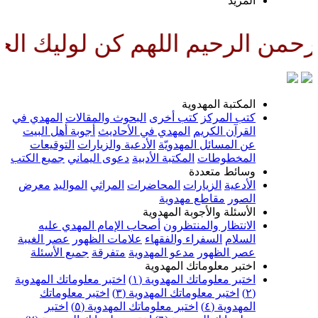
المزيد
من الرحيم اللهم كن لوليك الحجة
المكتبة المهدوية
كتب المركز
كتب أخرى
البحوث والمقالات
المهدي في
القرآن الكريم
المهدي في الأحاديث
أجوبة أهل البيت
عن المسائل المهدويّة
الأدعية والزيارات
التوقيعات
المخطوطات
المكتبة الأدبية
دعوى اليماني
جميع الكتب
وسائط متعددة
الأدعية
الزيارات
المحاضرات
المراثي
المواليد
معرض
الصور
مقاطع مهدوية
الأسئلة والأجوبة المهدوية
الانتظار والمنتظرون
أصحاب الإمام المهدي عليه
السلام
السفراء والفقهاء
علامات الظهور
عصر الغيبة
عصر الظهور
مدعو المهدوية
متفرقة
جميع الأسئلة
اختبر معلوماتك المهدوية
اختبر معلوماتك المهدوية (١)
اختبر معلوماتك المهدوية
(٢)
اختبر معلوماتك المهدوية (٣)
اختبر معلوماتك
المهدوية (٤)
اختبر معلوماتك المهدوية (٥)
اختبر