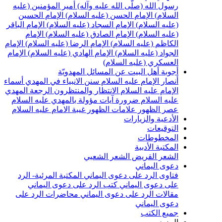
رسول الله (صلّى الله عليه وآله)
أمير المؤمنين (عليه
السلام)
الإمام الحسن (عليه السلام)
الإمام الحسين
(عليه السلام)
الإمام السجاد (عليه السلام)
الإمام الباقر
(عليه السلام)
الإمام الصادق (عليه السلام)
الإمام
الكاظم (عليه السلام)
الإمام الرضا (عليه السلام)
الإمام
الجواد (عليه السلام)
الإمام الهادي (عليه السلام)
الإمام
العسكري (عليه السلام)
أجوبة أهل البيت عن المسائل المهدويّة
أنصار الإمام عليه السلام
سنن الانبياء في المهدي
أسماء
الإمام عليه السلام
الانتظار والمنتظرون
الرجعة
المهدي
عليه السلام ضرورة
آيات مؤولة بالمهدي عليه السلام
عصر الظهور
علامات الظهور
غيبة الامام عليه السلام
الأدعية والزيارات
التوقيعات
المخطوطات
المكتبة الأدبية
الشعر القريض
الشعر الشعبي
دعوى اليماني
فتاوى الرد على دعوى اليماني
المكتبة المرئية- الرد
على دعوى اليماني
كتب الرد على دعوى اليماني
مقالات الرد على دعوى اليماني
محاضرات الرد على
دعوى اليماني
جميع الكتب