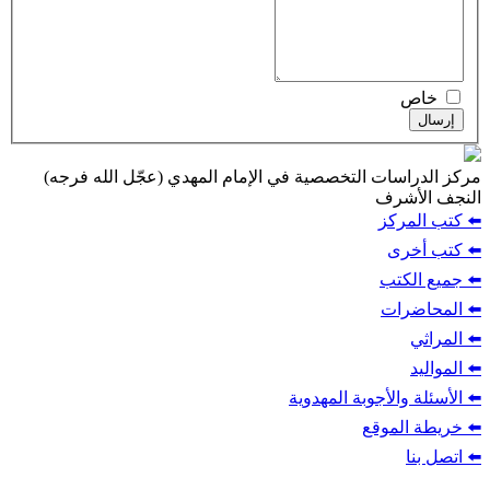
خاص
إرسال
مركز الدراسات التخصصية في الإمام المهدي (عجّل الله فرجه)
النجف الأشرف
⬅️ كتب المركز
⬅️ كتب أخرى
⬅️ جميع الكتب
⬅️ المحاضرات
⬅️ المراثي
⬅️ المواليد
⬅️ الأسئلة والأجوبة المهدوية
⬅️ خريطة الموقع
⬅️ اتصل بنا