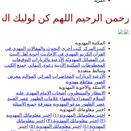
المزيد
من الرحيم اللهم كن لوليك الحجة
المكتبة المهدوية
كتب المركز
كتب أخرى
البحوث والمقالات
المهدي في
القرآن الكريم
المهدي في الأحاديث
أجوبة أهل البيت
عن المسائل المهدويّة
الأدعية والزيارات
التوقيعات
المخطوطات
المكتبة الأدبية
دعوى اليماني
جميع الكتب
وسائط متعددة
الأدعية
الزيارات
المحاضرات
المراثي
المواليد
معرض
الصور
مقاطع مهدوية
الأسئلة والأجوبة المهدوية
الانتظار والمنتظرون
أصحاب الإمام المهدي عليه
السلام
السفراء والفقهاء
علامات الظهور
عصر الغيبة
عصر الظهور
مدعو المهدوية
متفرقة
جميع الأسئلة
اختبر معلوماتك المهدوية
اختبر معلوماتك المهدوية (١)
اختبر معلوماتك المهدوية
(٢)
اختبر معلوماتك المهدوية (٣)
اختبر معلوماتك
المهدوية (٤)
اختبر معلوماتك المهدوية (٥)
اختبر