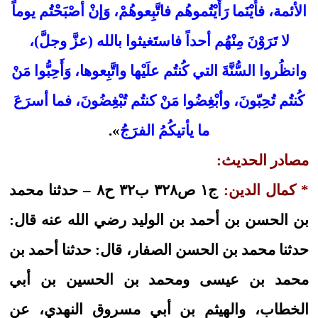
الأئمة، فأَيْنَما رَأَيْتُموهُم فاتَّبِعوهُمْ، وَإنْ أصْبَحْتُم يوماً
لا تَرَوْنَ مِنْهُم أحداً فاستَغيثوا بالله (عزَّ وجلَّ)،
وانظُروا السُّنَّةَ التي كُنتُم علَيْها واتَّبِعوها، وَأَحِبُّوا مَنْ
كُنتُم تُحِبّونَ، وأبْغِضُوا مَنْ كنتُم تُبْغِضُونَ، فما أسرَعَ
ما يأتيكُمُ الفرَجُ
».
مصادر الحديث:
* كمال الدين:
ج١ ص٣٢٨ ب٣٢ ح٨ – حدثنا محمد
بن الحسن بن أحمد بن الوليد رضي الله عنه قال:
حدثنا محمد بن الحسن الصفار، قال: حدثنا أحمد بن
محمد بن عيسى ومحمد بن الحسين بن أبي
الخطاب، والهيثم بن أبي مسروق النهدي، عن