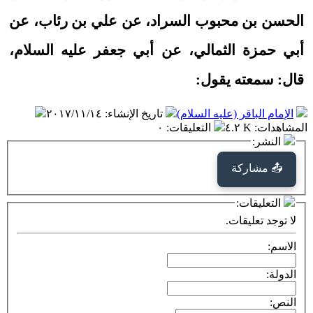
الحسن بن محبوب السراد، عن علي بن رئاب، عن
أبي حمزة الثمالي، عن أبي جعفر عليه السلام،
قال: سمعته يقول:
الإمام الباقر (عليه السلام)
تاريخ الإنشاء
:
٢٠١٧/١١/١٤
المشاهدات
:
٤.٢ K
التعليقات
:
٠
النشر:
📤 مشاركة
التعليقات:
لا توجد تعليقات.
الاسم:
الدولة:
النص: