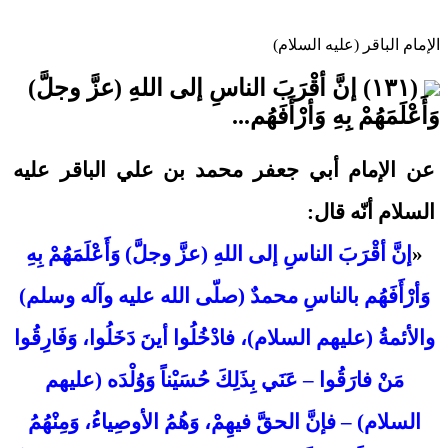
الإمام الباقر (عليه السلام)
(١٣١) إنَّ أقْرَبَ الناسِ إلى اللهِ (عزَّ وجلَّ)
وَأَعْلَمَهُمْ بِهِ وَأرْأَفَهُم...
عن الإمام أبي جعفر محمد بن علي الباقر عليه
السلام أنّه قال:
«
إنَّ أقْرَبَ الناسِ إلى اللهِ (عزَّ وجلَّ) وَأَعْلَمَهُمْ بِهِ
وَأرْأَفَهُم بالناسِ محمدٌ (صلّى الله عليه وآله وسلم)
والأئمةُ (عليهم السلام)، فادْخُلُوا أينَ دَخَلُوا، وَفَارِقُوا
مَنْ فارَقُوا – عَنَي بِذَلِكَ حُسَيْناً وَوُلْدَه (عليهم
السلام) – فإنَّ الحقَّ فيهِمْ، وَهُمُ الأوصِياءُ، وَمِنْهُمُ