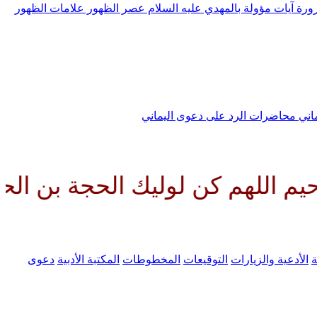
رورة
آيات مؤولة بالمهدي عليه السلام
عصر الظهور
علامات الظهور
ماني
محاضرات الرد على دعوى اليماني
 كن لوليك الحجة بن الحسن صلواتك
ة
الأدعية والزيارات
التوقيعات
المخطوطات
المكتبة الأدبية
دعوى