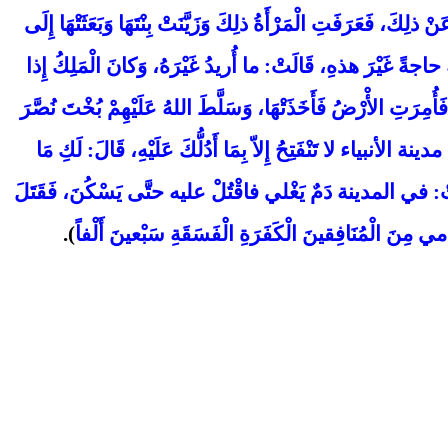
 ذلِكَ، فَعَرَفَتِ الْمَرْأَةُ ذلِكَ وَزَيَّنَتْ بِنْتَهَا وَبَعَثَتْهَا إِلَى
حاجةً غَيْرَ هذهِ، قَالَتْ: ما أُريدُ غَيْرَهُ، وَكانَ الْمَلِكُ إِذا
َأُمِرَتِ الأْرْضُ فَأَخَذَتْهَا، وَسَلَّطَ اللهُ عَلَيْهِمْ بُخْتَ نُصَّرَ
 الأنبياء لا تَنْفَتِحُ إِلاّ بِمَا أَدُلُّكَ عَلَيْهِ، قَالَ: لَكِ مَا
قَالَتْ: في المدينة دَمٌ يَغْلي فاقْتُلْ عليه حتَّى يَسْكُنَ، فَقَتَلَ
َمي مِنَ الْمُنَافِقينَ الْكَفَرَةِ الْفَسَقَةِ سَبْعينَ أَلْفاً
).