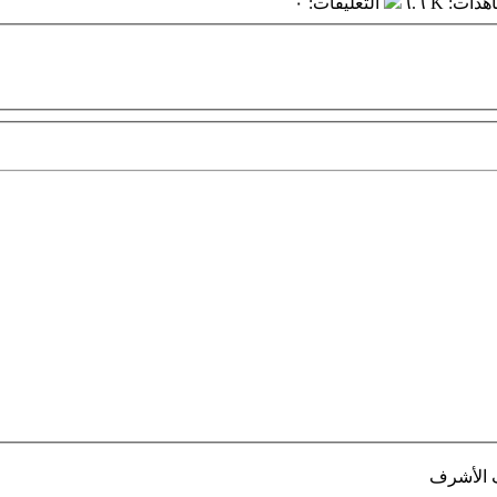
اهدات
:
٦.٦ K
التعليقات
:
٠
ف الأشرف