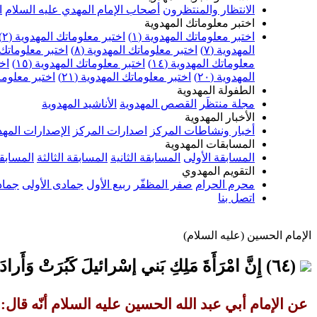
الانتظار والمنتظرون
أصحاب الإمام المهدي عليه السلام
ا
اختبر معلوماتك المهدوية
اختبر معلوماتك المهدوية (١)
اختبر معلوماتك المهدوية (٢)
المهدوية (٧)
اختبر معلوماتك المهدوية (٨)
اختبر معلوماتك ا
معلوماتك المهدوية (١٤)
اختبر معلوماتك المهدوية (١٥)
اخت
المهدوية (٢٠)
اختبر معلوماتك المهدوية (٢١)
اختبر معلوماتك
الطفولة المهدوية
مجلة منتظَر
القصص المهدوية
الأناشيد المهدوية
الأخبار المهدوية
أخبار ونشاطات المركز
اصدارات المركز
الإصدارات المهد
المسابقات المهدوية
المسابقة الأولى
المسابقة الثانية
المسابقة الثالثة
المسابقة
التقويم المهدوي
محرم الحرام
صفر المظفّر
ربيع الأول
جمادى الأولى
جماد
اتصل بنا
الإمام الحسين (عليه السلام)
(٦٤) إِنَّ امْرَأَةَ مَلِكِ بَني إسْرائيلَ كَبُرَتْ وَأَرادَتْ أَنْ تُزَوِّجَ بِنْتَهَا...
عن الإمام أبي عبد الله الحسين عليه السلام أنّه قال: