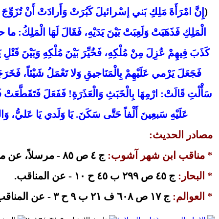
(
إِنَّ امْرَأَةَ مَلِكِ بَني إسْرائيلَ كَبُرَتْ وَأَرادَتْ أَنْ تُزَوِّجَ بِنْت
الْمَلِكِ فَذَهَبَتْ وَلَعِبَتْ بَيْنَ يَدَيْهِ، فَقَالَ لَهَا الْمَلِ
كَذَبَ فِيهِمْ عُزِلَ مِنْ مُلْكِهِ، فَخُيِّرَ بَيْنَ مُلْكِهِ وَبَيْنَ قَتْ
فَجَعَلَ يَرْمي عَلَيْهِمْ بِالْمَنَاجيقِ وَلا تَعْمَلُ شَيْئاً، فَخَرَج
سَأْلْتِ قَالَتْ: ارْمِهَا بِالْخَبَثِ وَالْعَذَرَةِ! فَفَعَلَ فَتَقَطّ
عَلَيْهِ سَبعِينَ أَلْفاً حَتَّى سَكَنَ. يَا وَلَدي يَا عَليُّ، وَا
مصادر الحديث:
* مناقب ابن شهر آشوب:
ج ٤ ص ٨٥ - مرسلاً، عن مقاتل، عن زين العابدين، (عن أبيه) عليهما السلام:
* البحار:
ج ٤٥ ص ٢٩٩ ب ٤٥ ح ١٠ - عن المناقب.
* العوالم:
ج ١٧ ص ٦٠٨ ف ٢١ ب ٩ ح ٣ - عن المناقب.