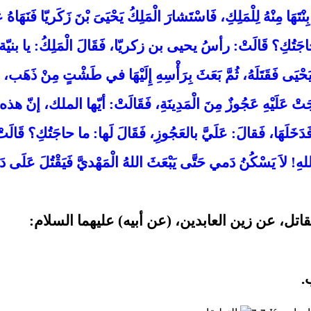
َهَا مِنْهُ لِلْمَلِكِ، فَاسْتَشارَ الْمَلِكُ يَحْيَىَ بْنَ زَكَريّا فَنَهَاهُ عَنْ
كُ: ما حاجَتُكِ؟ قَالَتْ: رأسُ يحيى بن زكريّا، فَقَالَ الْمَلِكُ: يا بنيّة 
لِ يَحْيَى فَقَتَلَهُ، ثُمَّ بَعَثَ بِرَأْسِهِ إِلَيْهَا في طَشْتٍ مِنْ ذَهَب، ف
َتْ عَلَيْهِ عَجُوزٌ مِنَ الْمَدِينَةِ، فَقَالَتْ: أيّها الملك، إنّ هذه مدينة
َعَتْ فَدَخَلَهَا، فَقالَ: عَلَيَّ بالعَجُوزِ، فَقَالَ لَها: ما حاجَتُكِ؟ 
للهِ! لاَ يَسْكُنُ دَمي حَتَّى يَبْعَثَ اللهُ الْمَهْديَّ فَيَقْتُلَ عَلَى د