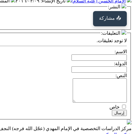
الإمام الحسين (عليه السلام)
تاريخ الإنشاء
:
٢٠١٦/٠٣/٠٩
المش
النشر:
📤 مشاركة
التعليقات:
لا توجد تعليقات.
الاسم:
الدولة:
النص:
خاص
إرسال
مركز الدراسات التخصصية في الإمام المهدي (عجّل الله فرجه) النج