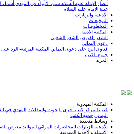
أنصار الإمام عليه السلام
سنن الانبياء في المهدي
أسماء ا
غيبة الامام عليه السلام
الأدعية والزيارات
التوقيعات
المخطوطات
المكتبة الأدبية
الشعر القريض
الشعر الشعبي
دعوى اليماني
فتاوى الرد على دعوى اليماني
المكتبة المرئية- الرد على
جميع الكتب
المزيد
المكتبة المهدوية
كتب المركز
كتب أخرى
البحوث والمقالات
المهدي في الق
اليماني
جميع الكتب
وسائط متعددة
الأدعية
الزيارات
المحاضرات
المراثي
المواليد
معرض الصو
الأسئلة والأجوبة المهدوية