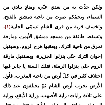
ولكن حدِّث به من بعدي عنّي، ومنادٍ ينادي من
السماء، ويجيئكم صوت من ناحية دمشق بالفتح،
وتخسف قرية من قرى الشام تسمّى الجابية
(١)
،
وتسقط طائفة من مسجد دمشق الأيمن، ومارقة
تمرق من ناحية الترك، ويعقبها هرج الروم، وسيقبل
إخوان الترك حتّى ينزلوا الجزيرة، ويستقبل مارقة
الروم حتّى ينزلوا الرملة، فتلك السنة يا جابر فيها
اختلاف كثير في كلّ أرض من ناحية المغرب، فأول
الأرض تخرب أرض الشام ثمّ يختلفون عند ذلك
على ثلاث رايات: راية الأصهب، وراية الأبقع، وراية