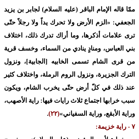
ممّا قاله الإمام الباقر (عليه السلام) لجابر بن يزيد
الجعفي: «الزم الأرض ولا تحرك يداً ولا رجلاً حتّى
ترى علامات أذكرها، وما أراك تدرك ذلك، اختلاف
بني العباس، ومنادٍ ينادي من السماء، وخسف قرية
من قرى الشام تسمى الخابيه [الجابية]، ونزول
الترك الجزيرة، ونزول الروم الرملة، واختلاف كثير
عند ذلك في كلّ أرض حتّى يخرب الشام، ويكون
سبب خرابها اجتماع ثلاث رايات فيها: راية الأصهب،
وراية الأبقع، وراية السفياني»
(٢٢)
.
٧ - راية خزيمة: