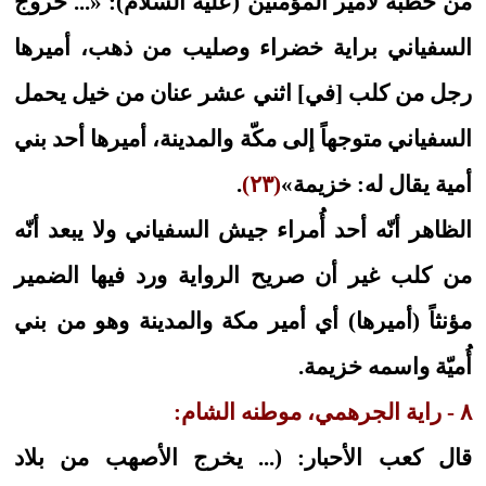
من خطبة لأمير المؤمنين (عليه السلام): «... خروج
السفياني براية خضراء وصليب من ذهب، أميرها
رجل من كلب [في] اثني عشر عنان من خيل يحمل
السفياني متوجهاً إلى مكّة والمدينة، أميرها أحد بني
أمية يقال له: خزيمة»
(٢٣)
.
الظاهر أنّه أحد أُمراء جيش السفياني ولا يبعد أنّه
من كلب غير أن صريح الرواية ورد فيها الضمير
مؤنثاً (أميرها) أي أمير مكة والمدينة وهو من بني
أُميّة واسمه خزيمة.
٨ - راية الجرهمي، موطنه الشام:
قال كعب الأحبار: (... يخرج الأصهب من بلاد