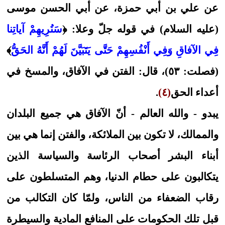
عن علي بن أبي حمزة، عن أبي الحسن موسى
(عليه السلام) في قوله جلّ وعلا: ﴿
سَنُرِيهِمْ آياتِنا
فِي الآفاقِ وَفِي أَنْفُسِهِمْ حَتَّى يَتَبَيَّنَ لَهُمْ أَنَّهُ الحَقُّ
﴾
(فصلت: ٥٣)، قال: الفتن في الآفاق، والمسخ في
أعداء الحق
(٤)
.
يبدو - والله العالم - أنّ الآفاق هي جميع البلدان
والممالك، لا تكون بين الملائكة، والفتن إنما هي بين
أبناء البشر أصحاب الرئاسة والسياسة الذين
يتكالبون على حطام الدنيا، وهم المتسلطون على
رقاب الضعفاء من الناس، ولمّا كان التكالب من
قبل تلك الحكومات على المنافع المادية والسيطرة