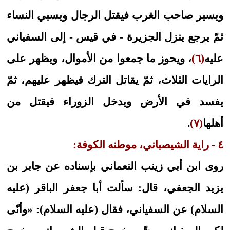
ويسير صاحب الغرب فيقتل الرجال ويسبي النساء
ثمّ يرجع ينزل الجزيرة - في قيس - إلى السفياني
عليه
(٦)
، ويحوز ما جمعوا من الأموال، ويظهر على
الرايات الثلاث، ثمّ يقاتل الترك فيظهر عليهم، ثمّ
يفسد في الأرض ويدخل الزوراء فيقتل من
أهلها
(٧)
.
٤ - راية الشيصباني، موطنه الكوفة:
روى ابن أبي زينب النعماني بإسناده عن جابر بن
يزيد الجعفي، قال: سألت أبا جعفر الباقر (عليه
السلام) عن السفياني، فقال (عليه السلام): «وأنّى