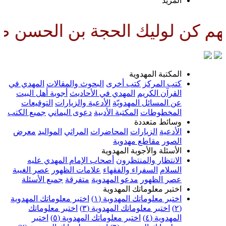
المزيد
لوليك الحجة بن الحسن صلواتك علي
المكتبة المهدوية
كتب المركز
كتب أخرى
البحوث والمقالات
المهدي في
القرآن الكريم
المهدي في الأحاديث
أجوبة أهل البيت
عن المسائل المهدويّة
الأدعية والزيارات
التوقيعات
المخطوطات
المكتبة الأدبية
دعوى اليماني
جميع الكتب
وسائط متعددة
الأدعية
الزيارات
المحاضرات
المراثي
المواليد
معرض
الصور
مقاطع مهدوية
الأسئلة والأجوبة المهدوية
الانتظار والمنتظرون
أصحاب الإمام المهدي عليه
السلام
السفراء والفقهاء
علامات الظهور
عصر الغيبة
عصر الظهور
مدعو المهدوية
متفرقة
جميع الأسئلة
اختبر معلوماتك المهدوية
اختبر معلوماتك المهدوية (١)
اختبر معلوماتك المهدوية
(٢)
اختبر معلوماتك المهدوية (٣)
اختبر معلوماتك
المهدوية (٤)
اختبر معلوماتك المهدوية (٥)
اختبر