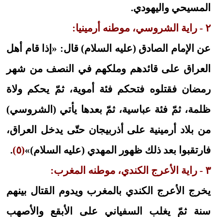
المسيحي واليهودي.
٢ - راية الشروسي، موطنه أرمينيا:
عن الإمام الصادق (عليه السلام) قال: «إذا قام أهل
العراق على قائدهم وملكهم في النصف من شهر
رمضان فقتلوه فتحكم فئة أموية، ثمّ يحكم ولاة
ظلمة، ثمّ فئة عباسية، ثمّ بعدها يأتي (الشروسي)
من بلاد أرمينية على أذربيجان حتّى يدخل العراق،
فارتقبوا بعد ذلك ظهور المهدي (عليه السلام)»
(٥)
.
٣ - راية الأعرج الكندي، موطنه المغرب:
يخرج الأعرج الكندي بالمغرب ويدوم القتال بينهم
سنة ثمّ يغلب السفياني على الأبقع والأصهب