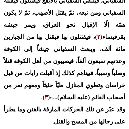
السفياني، فيلتقي السفياني بالأبقع فيقتتلون فيقتله
السفياني ومن تبعه، ثمّ يقتل الأصهب، ثمّ لا يكون
همّه إلّا الإقبال نحو العراق، ويمر جيشه
بقرقيساء
(٢)
، فيقتتلون بها فيقتل بها من الجبارين
مائة ألف، ويبعث السفياني جيشاً إلى الكوفة
وعدتهم سبعون ألفاً، فيصيبون من أهل الكوفة قتلاً
وصلباً وسبياً، فبيناهم كذلك إذ أقبلت رايات من قبل
خراسان وتطوي المنازل طيّاً حثيثاً ومعهم نفر من
أصحاب القائم (عليه السلام)...»
(٣)
.
وقد عبّر عن تلك الحركات المارقة بالفتن وما يطرأ
على رجالها من المسخ والقتل.