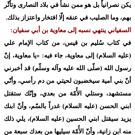
يكن نصرانياً بل هو ممن نشأ في بلاد النصارى وتأثّر
بهم، وما الصليب في عنقه إلّا افتخار واعتزاز بذلك.
السفياني ينتهي نسبه إلى معاوية بن أبي سفيان:
في كتاب سُليم بن قيس، من كتاب الإمام علي
(عليه السلام) إلى معاوية، جاء فيه: «يا معاوية، إنّ
رسول الله (صلّى الله عليه وآله وسلّم) قد أخبرني
أنّ بني أمية سيخضبون لحيتي من دم رأسي، وأنّي
مستشهد، وستلي الأُمّة من بعدي، وإنّك ستقتل
ابني الحسن (عليه السلام) غدراً بالسّم، وأنّ ابنك
يزيد سيقتل ابني الحسين (عليه السلام)، يلي ذلك
منه ابن زانية، وأنّ الأُمّة سيليها من بعدك سبعة من