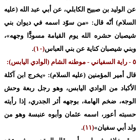
عن الوليد بن صبيح الكابلي، عن أبي عبد الله (عليه
السلام) أنّه قال: «من سوّد اسمه في ديوان بني
شيصبان حشره الله يوم القيامة مسودًّا وجهه»،
وبني شيصبان كناية عن بني العباس
(١٠)
.
٥ - راية السفياني - موطنه الشام (الوادي اليابس):
قال أمير المؤمنين (عليه السلام): «يخرج ابن آكلة
الأكباد من الوادي اليابس، وهو رجل ربعة وحش
الوجه، ضخم الهامة، بوجهه أثر الجدري، إذا رأيته
حسبته أعور، اسمه عثمان وأبوه عنبسة وهو من
ولد أبي سفيان»
(١١)
.