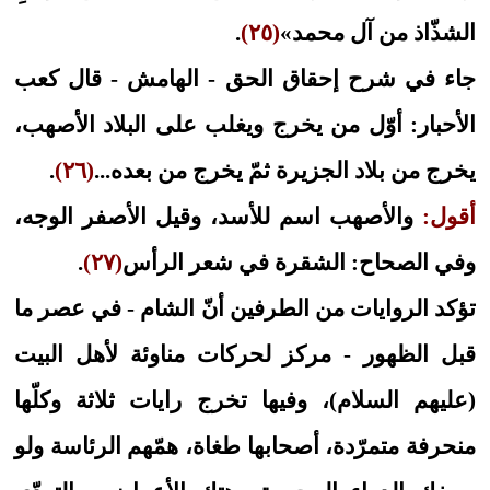
الشذّاذ من آل محمد»
(٢٥)
.
جاء في شرح إحقاق الحق - الهامش - قال كعب
الأحبار: أوّل من يخرج ويغلب على البلاد الأصهب،
يخرج من بلاد الجزيرة ثمّ يخرج من بعده...
(٢٦)
.
أقول:
والأصهب اسم للأسد، وقيل الأصفر الوجه،
وفي الصحاح: الشقرة في شعر الرأس
(٢٧)
.
تؤكد الروايات من الطرفين أنّ الشام - في عصر ما
قبل الظهور - مركز لحركات مناوئة لأهل البيت
(عليهم السلام)، وفيها تخرج رايات ثلاثة وكلّها
منحرفة متمرّدة، أصحابها طغاة، همّهم الرئاسة ولو