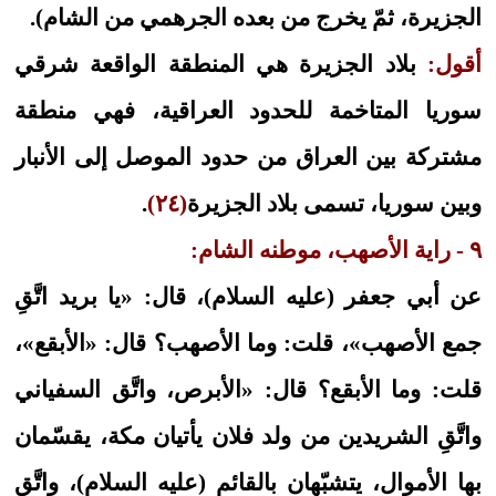
الجزيرة، ثمّ يخرج من بعده الجرهمي من الشام).
أقول:
بلاد الجزيرة هي المنطقة الواقعة شرقي
سوريا المتاخمة للحدود العراقية، فهي منطقة
مشتركة بين العراق من حدود الموصل إلى الأنبار
وبين سوريا، تسمى بلاد الجزيرة
(٢٤)
.
٩ - راية الأصهب، موطنه الشام:
عن أبي جعفر (عليه السلام)، قال: «يا بريد اتَّقِ
جمع الأصهب»، قلت: وما الأصهب؟ قال: «الأبقع»،
قلت: وما الأبقع؟ قال: «الأبرص، واتَّق السفياني
واتَّقِ الشريدين من ولد فلان يأتيان مكة، يقسّمان
بها الأموال، يتشبّهان بالقائم (عليه السلام)، واتَّقِ