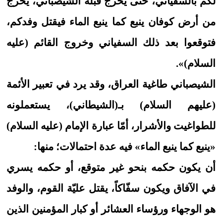
لكم بالسفياني، حتّى يخرج قبله الشيصباني، يخرج
من أرض كوفان ينبع كما ينبع الماء فيقتل وفدكم،
فتوقعوا بعد ذلك السفياني وخروج القائم (عليه
السلام)».
الشيصباني طاغية العراق، وقد يرد في تعبير الأئمة
(عليهم السلام) بـ(الشيطاني)، يستعملونه
للطواغيت والأشرار، أمّا عبارة الإمام (عليه السلام)
«ينبع كما ينبع الماء» فيه عدة احتمالات؛ منها:
أن يكون حكمه بنحو غير متوقع، أو حكمه يسري
في الآفاق ويكون سفّاكاً، يقتل عليّة القوم، والوفد
هو الوجهاء ورؤساء العشائر أو كبار المؤمنين الذين