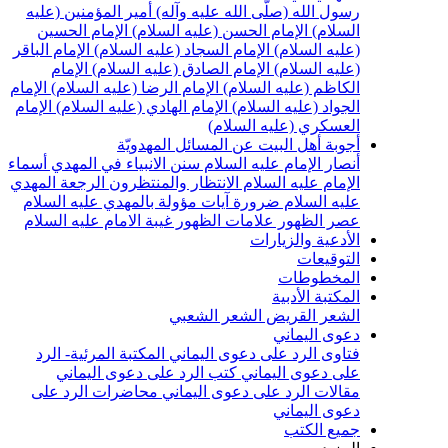
رسول الله (صلّى الله عليه وآله)
أمير المؤمنين (عليه
السلام)
الإمام الحسن (عليه السلام)
الإمام الحسين
(عليه السلام)
الإمام السجاد (عليه السلام)
الإمام الباقر
(عليه السلام)
الإمام الصادق (عليه السلام)
الإمام
الكاظم (عليه السلام)
الإمام الرضا (عليه السلام)
الإمام
الجواد (عليه السلام)
الإمام الهادي (عليه السلام)
الإمام
العسكري (عليه السلام)
أجوبة أهل البيت عن المسائل المهدويّة
أنصار الإمام عليه السلام
سنن الانبياء في المهدي
أسماء
الإمام عليه السلام
الانتظار والمنتظرون
الرجعة
المهدي
عليه السلام ضرورة
آيات مؤولة بالمهدي عليه السلام
عصر الظهور
علامات الظهور
غيبة الامام عليه السلام
الأدعية والزيارات
التوقيعات
المخطوطات
المكتبة الأدبية
الشعر القريض
الشعر الشعبي
دعوى اليماني
فتاوى الرد على دعوى اليماني
المكتبة المرئية- الرد
على دعوى اليماني
كتب الرد على دعوى اليماني
مقالات الرد على دعوى اليماني
محاضرات الرد على
دعوى اليماني
جميع الكتب