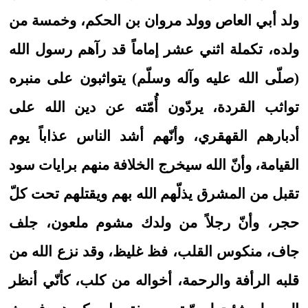
ولد أبي العاص وولد مروان بن الحكم، وخمسة من
ولده، تكملة اثني عشر إماماً قد رآهم رسول الله
(صلّى الله عليه وآله وسلّم) يتواثبون على منبره
تواثب القردة، يردّون أُمّته عن دين الله على
أدبارهم القهقري، وأنّهم أشد الناس عذاباً يوم
القيامة، وأنّ الله سيخرج الخلافة منهم برايات سود
تقبل من المشرق يذلّهم الله بهم ويقتلهم تحت كلّ
حجر، وأنّ رجلاً من ولدك مشوم ملعون، جلف
جاف، منكوس القلب، فظ غليظ، وقد نزع الله من
قلبه الرأفة والرحمة، أخواله من كلب، كأنّي أنظر