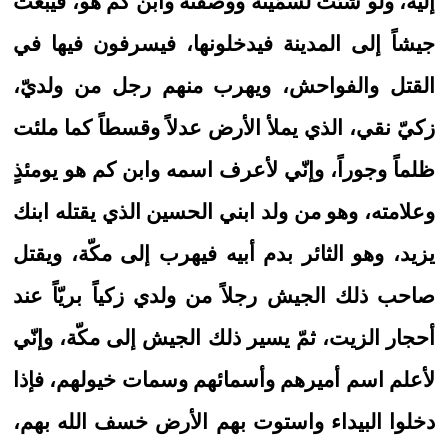
إليه، ولو شئت لسمّيته ووصفته وابن كم هو، فيبعث
جيشاً إلى المدينة فيدخلونها، فيسرفون فيها في
القتل والفواحش، ويهرب منهم رجل من ولديّ،
زكيّ نقي، الذي يملأ الأرض عدلاً وقسطاً كما ملئت
ظلماً وجوراً، وإنّي لأعرف اسمه وابن كم هو يومئذٍ
وعلامته، وهو من ولد ابني الحسين الذي يقتله ابنك
يزيد، وهو الثائر بدم أبيه فيهرب إلى مكّة، ويقتل
صاحب ذلك الجيش رجلاً من ولدي زكياً بريّاً عند
أحجار الزيت، ثمّ يسير ذلك الجيش إلى مكّة، وإنّي
لأعلم اسم أميرهم وأسمائهم وسمات خيولهم، فإذا
دخلوا البيداء واستوت بهم الأرض خسف الله بهم،