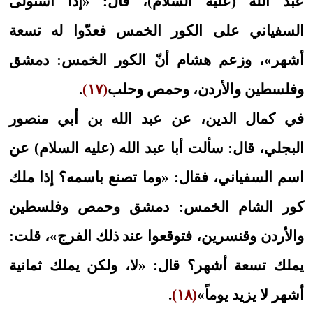
عبد الله (عليه السلام)، قال: «إذا استولى
السفياني على الكور الخمس فعدّوا له تسعة
أشهر»، وزعم هشام أنّ الكور الخمس: دمشق
وفلسطين والأردن، وحمص وحلب
(١٧)
.
في كمال الدين، عن عبد الله بن أبي منصور
البجلي، قال: سألت أبا عبد الله (عليه السلام) عن
اسم السفياني، فقال: «وما تصنع باسمه؟ إذا ملك
كور الشام الخمس: دمشق وحمص وفلسطين
والأردن وقنسرين، فتوقعوا عند ذلك الفرج»، قلت:
يملك تسعة أشهر؟ قال: «لا، ولكن يملك ثمانية
أشهر لا يزيد يوماً»
(١٨)
.