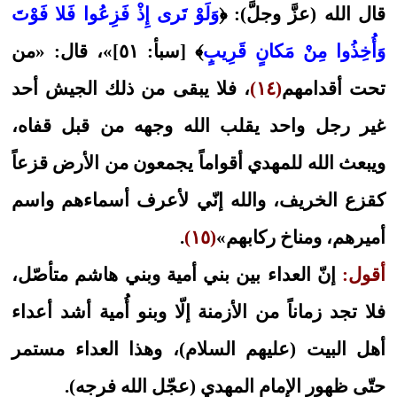
قال الله (عزَّ وجلَّ): ﴿
وَلَوْ تَرى إِذْ فَزِعُوا فَلا فَوْتَ
وَأُخِذُوا مِنْ مَكانٍ قَرِيبٍ
﴾ [سبأ: ٥١]»، قال: «من
تحت أقدامهم
(١٤)
، فلا يبقى من ذلك الجيش أحد
غير رجل واحد يقلب الله وجهه من قبل قفاه،
ويبعث الله للمهدي أقواماً يجمعون من الأرض قزعاً
كقزع الخريف، والله إنّي لأعرف أسماءهم واسم
أميرهم، ومناخ ركابهم»
(١٥)
.
أقول:
إنّ العداء بين بني أمية وبني هاشم متأصّل،
فلا تجد زماناً من الأزمنة إلّا وبنو أُمية أشد أعداء
أهل البيت (عليهم السلام)، وهذا العداء مستمر
حتّى ظهور الإمام المهدي (عجّل الله فرجه).