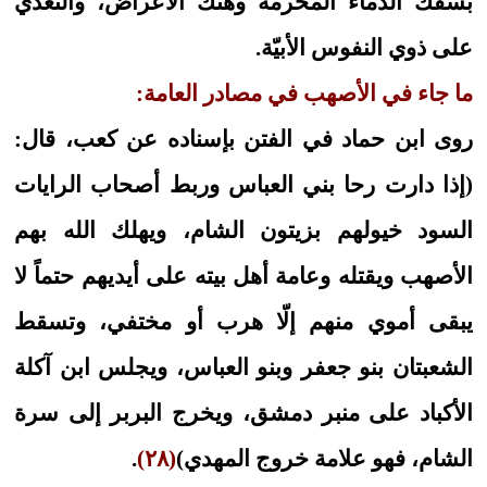
بسفك الدماء المحرمة وهتك الأعراض، والتعدّي
على ذوي النفوس الأبيّة.
ما جاء في الأصهب في مصادر العامة:
روى ابن حماد في الفتن بإسناده عن كعب، قال:
(إذا دارت رحا بني العباس وربط أصحاب الرايات
السود خيولهم بزيتون الشام، ويهلك الله بهم
الأصهب ويقتله وعامة أهل بيته على أيديهم حتماً لا
يبقى أموي منهم إلّا هرب أو مختفي، وتسقط
الشعبتان بنو جعفر وبنو العباس، ويجلس ابن آكلة
الأكباد على منبر دمشق، ويخرج البربر إلى سرة
الشام، فهو علامة خروج المهدي)
(٢٨)
.