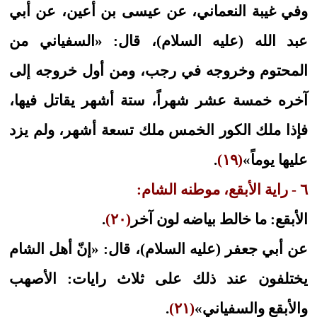
وفي غيبة النعماني، عن عيسى بن أعين، عن أبي
عبد الله (عليه السلام)، قال: «السفياني من
المحتوم وخروجه في رجب، ومن أول خروجه إلى
آخره خمسة عشر شهراً، ستة أشهر يقاتل فيها،
فإذا ملك الكور الخمس ملك تسعة أشهر، ولم يزد
عليها يوماً»
(١٩)
.
٦ - راية الأبقع، موطنه الشام:
الأبقع: ما خالط بياضه لون آخر
(٢٠)
.
عن أبي جعفر (عليه السلام)، قال: «إنّ أهل الشام
يختلفون عند ذلك على ثلاث رايات: الأصهب
والأبقع والسفياني»
(٢١)
.