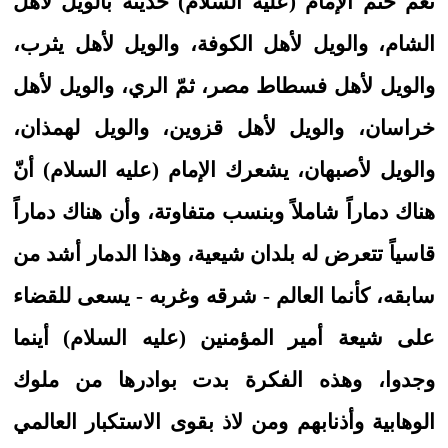
نعم ختم الإمام (عليه السلام) حديثه بالويل لأهل
الشام، والويل لأهل الكوفة، والويل لأهل يثرب،
والويل لأهل فسطاط مصر، ثمّ الري، والويل لأهل
خراسان، والويل لأهل قزوين، والويل لهمذان،
والويل لأصبهان، يشعرك الإمام (عليه السلام) أنّ
هناك دماراً شاملاً وبنسب متفاوتة، وأن هناك دماراً
قاسياً تتعرض له بلدان شيعية، وهذا الدمار أشد من
سابقه، كأنما العالم - شرقه وغربه - يسعى للقضاء
على شيعة أمير المؤمنين (عليه السلام) أينما
وجدوا، وهذه الفكرة بدت بوادرها من ملوك
الوهابية وأذنابهم ومن لاذ بقوى الاستكبار العالمي