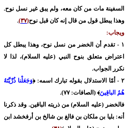
السفينة مات من كان معه، ولم يبق غير نسل نوح.
وهذا يبطل قول من قال إنه كان قبل نوح
(٣٧)
.
ويجاب:
١ - تقدم أن الخضر من نسل نوح، وهذا يبطل كل
اعتراض متعلق بنوح النبي (عليه السلام)، لذا لا
نكرر الجواب.
٢ - أمّا الاستدلال بقوله تبارك اسمه: ﴿
وَجَعَلْنا ذُرِّيَّتَهُ
هُمُ الباقِينَ
﴾ (الصافات: ٧٧).
فالخضر (عليه السلام) من ذريته الباقين. وقد ذكرنا
أنه: بليا بن ملكان بن فالغ بن شالخ بن أرفخشد ابن