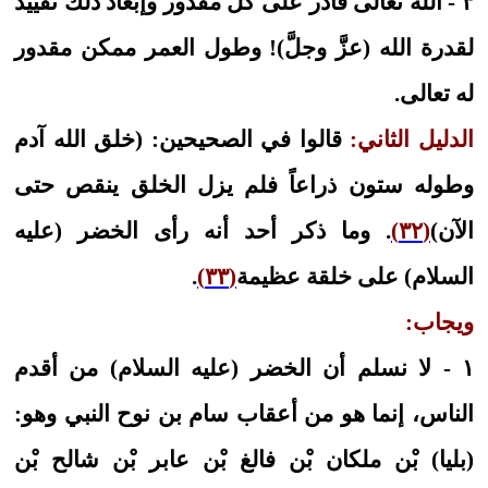
٣ - الله تعالى قادر على كل مقدور وإبعاد ذلك تقييد
لقدرة الله (عزَّ وجلَّ)! وطول العمر ممكن مقدور
له تعالى.
الدليل الثاني:
قالوا في الصحيحين: (خلق الله آدم
وطوله ستون ذراعاً فلم يزل الخلق ينقص حتى
الآن)
(٣٢)
. وما ذكر أحد أنه رأى الخضر (عليه
السلام) على خلقة عظيمة
(٣٣)
.
ويجاب:
١ - لا نسلم أن الخضر (عليه السلام) من أقدم
الناس، إنما هو من أعقاب سام بن نوح النبي وهو:
(بليا) بْن ملكان بْن فالغ بْن عابر بْن شالح بْن