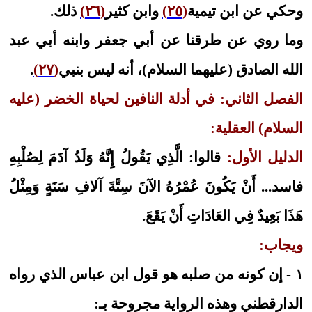
وحكي عن ابن تيمية
(٢٥)
وابن كثير
(٢٦)
ذلك.
وما روي عن طرقنا عن أبي جعفر وابنه أبي عبد
الله الصادق (عليهما السلام)، أنه ليس بنبي
(٢٧)
.
الفصل الثاني: في أدلة النافين لحياة الخضر (عليه
السلام) العقلية:
الدليل الأول:
قالوا: الَّذِي يَقُولُ إِنَّهُ وَلَدُ آدَمَ لِصُلْبِهِ
فاسد... أَنْ يَكُونَ عُمْرُهُ الآنَ سِتَّةَ آلافِ سَنَةٍ وَمِثْلُ
هَذَا بَعِيدٌ فِي العَادَاتِ أَنْ يَقَعَ.
ويجاب:
١ - إن كونه من صلبه هو قول ابن عباس الذي رواه
الدارقطني وهذه الرواية مجروحة بـ: