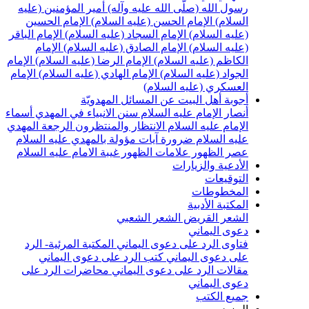
رسول الله (صلّى الله عليه وآله)
أمير المؤمنين (عليه
السلام)
الإمام الحسن (عليه السلام)
الإمام الحسين
(عليه السلام)
الإمام السجاد (عليه السلام)
الإمام الباقر
(عليه السلام)
الإمام الصادق (عليه السلام)
الإمام
الكاظم (عليه السلام)
الإمام الرضا (عليه السلام)
الإمام
الجواد (عليه السلام)
الإمام الهادي (عليه السلام)
الإمام
العسكري (عليه السلام)
أجوبة أهل البيت عن المسائل المهدويّة
أنصار الإمام عليه السلام
سنن الانبياء في المهدي
أسماء
الإمام عليه السلام
الانتظار والمنتظرون
الرجعة
المهدي
عليه السلام ضرورة
آيات مؤولة بالمهدي عليه السلام
عصر الظهور
علامات الظهور
غيبة الامام عليه السلام
الأدعية والزيارات
التوقيعات
المخطوطات
المكتبة الأدبية
الشعر القريض
الشعر الشعبي
دعوى اليماني
فتاوى الرد على دعوى اليماني
المكتبة المرئية- الرد
على دعوى اليماني
كتب الرد على دعوى اليماني
مقالات الرد على دعوى اليماني
محاضرات الرد على
دعوى اليماني
جميع الكتب