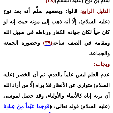
سام بن نوح (عليه السلام)
(٣٨)
.
الدليل الرابع:
قالوا: وبعضهم سلَّم أنه بعد نوح
(عليه السلام)، إلّا أنه ذهب إلى موته حيث إنه لو
كان حياً لكان جهاده الكفار ورباطه في سبيل الله
ومقامه في الصف ساعة
(٣٩)
وحضوره الجمعة
والجماعة.
ويجاب:
عدم العلم ليس علماً بالعدم، ثم أن الخضر (عليه
السلام) متواري عن الأنظار فلا يراه إلّا من أراد الله
أن يريه إياه كالأنبياء والأولياء، وقد حصل لموسى
(عليه السلام) قوله تعالى: ﴿
فَوَجَدا عَبْداً مِنْ عِبادِنا