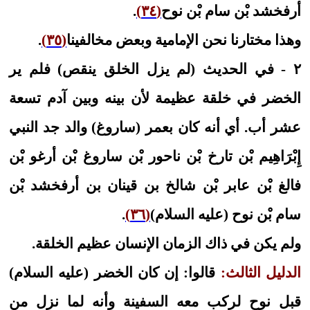
أرفخشد بْن سام بْن نوح
(٣٤)
.
وهذا مختارنا نحن الإمامية وبعض مخالفينا
(٣٥)
.
٢ - في الحديث (لم يزل الخلق ينقص) فلم ير
الخضر في خلقة عظيمة لأن بينه وبين آدم تسعة
عشر أب. أي أنه كان بعمر (ساروغ) والد جد النبي
إِبْرَاهِيم بْن تارخ بْن ناحور بْن ساروغ بْن أرغو بْن
فالغ بْن عابر بْن شالخ بن قينان بن أرفخشد بْن
سام بْن نوح (عليه السلام)
(٣٦)
.
ولم يكن في ذاك الزمان الإنسان عظيم الخلقة.
الدليل الثالث:
قالوا: إن كان الخضر (عليه السلام)
قبل نوح لركب معه السفينة وأنه لما نزل من