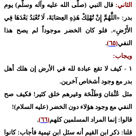
الثاني:
قال النبي (صلّى الله عليه وآله وسلّم) يوم
بدر: «اللَّهُمَّ إِنْ تُهْلِكْ هَذِهِ العِصَابَةَ، لَا تُعْبَدُ بَعْدَهَا فِي
الأَرْضِ». فلو كان الخضر موجوداً لم يصح هذا
النفي
(٦٥)
.
ويجاب:
١ - كيف لا تقع عبادة لله في الأرض إن هلك أهل
بدر مع وجود أشخاص آخرين.
مثل عُثْمَان وَطَلْحَة وغيرهم خلق كثير! فكيف صح
النفي مع وجود هؤلاء دون الخضر (عليه السلام)!
قالوا: إنما المراد المسلمين كلهم
(٦٦)
.
قلنا: ذكر ابن القيم أنه سئل ابن تيمية فأجاب: كانوا