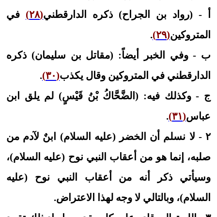
أ - (رواد بن الجراح) ذكره الدارقطني
(٢٨)
في
المتروكين
(٢٩)
.
ب - وفي الخبر أيضاً: (مقاتل بن سليمان) ذكره
الدارقطني في المتروكين وقال يكذب
(٣٠)
.
ج - وكذلك فيه: (الضَّحَّاكُ بْنُ قَيْسٍ) لم يلق ابن
عباس
(٣١)
.
٢ - لا نسلم أن الخضر (عليه السلام) ابنٌ لآدم من
صلبه، إنما هو من أعقاب النبي نوح (عليه السلام)،
وسيأتي ذكر أنه من أعقاب النبي نوح (عليه
السلام)، وبالتالي لا وجه لهذا الاعتراض.