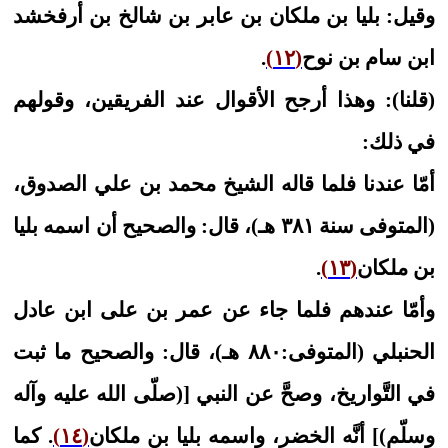
وقيل: بليا بن ملكان بن عابر بن شالخ بن أرفخشد
ابن سام بن نوح
(١٢)
.
(قلنا): وهذا أرجح الأقوال عند الفريقين، وقولهم
في ذلك:
أمّا عندنا فلما قاله الشيخ محمد بن علي الصدوق،
(المتوفى سنة ٣٨١ هـ)، قال: والصحيح أن اسمه بليا
بن ملكان
(١٣)
.
وأمّا عندهم فلما جاء عن عمر بن على ابن عادل
الحنبلي (المتوفى:٨٨٠ هـ)، قال: والصحيح ما ثبت
في التَّواريخ، وصحَّ عن النبي [(صلّى الله عليه وآله
وسلّم)] أنَّه الخضر، واسمه بليا بن ملكان
(١٤)
. كما