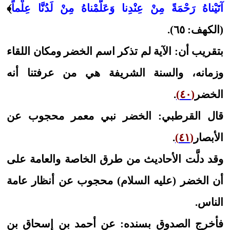
آتَيْناهُ رَحْمَةً مِنْ عِنْدِنا وَعَلَّمْناهُ مِنْ لَدُنَّا عِلْماً
﴾
(الكهف: ٦٥).
بتقريب أن: الآية لم تذكر اسم الخضر ومكان اللقاء
وزمانه، والسنة الشريفة هي من عرفتنا أنه
الخضر
(٤٠)
.
قال القرطبي: الخضر نبي معمر محجوب عن
الأبصار
(٤١)
.
وقد دلَّت الأحاديث من طرق الخاصة والعامة على
أن الخضر (عليه السلام) محجوب عن أنظار عامة
الناس.
فأخرج الصدوق بسنده: عن أحمد بن إسحاق بن