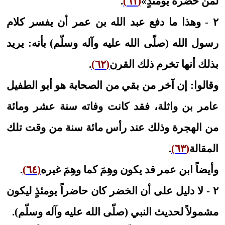
لمن حضره يومئذٍ»
(٦١)
.
٢ - وهذا ما دفع عبد الله بن عمر أن يفسر كلام
رسول الله (صلّى الله عليه وآله وسلّم) بأنه: يريد
بذلك أنها تخرم ذلك القرن
(٦٢)
.
وقالوا: إن آخر من بقي من الصحابة هو أبو الطفيل
عامر بن واثلة، فقد كانت وفاته سنة عشر ومائة
من الهجرة وذلك عند رأس مائة سنة من وقت تلك
المقالة
(٦٣)
.
وأيضاً ابن عمر قد يكون وهِمَ كما وهِمَ غيره
(٦٤)
.
٢ - لا دليل على أن الخضر كان حاضراً يومئذٍ ليكون
مشمولاً لحديث النبي (صلّى الله عليه وآله وسلّم).