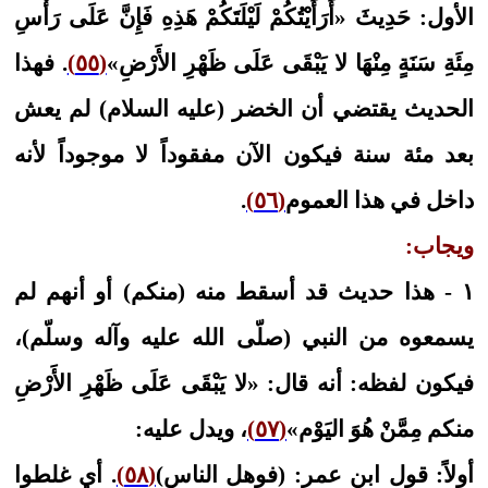
الأول: حَدِيثَ «أَرَأَيْتُكُمْ لَيْلَتَكُمْ هَذِهِ فَإِنَّ عَلَى رَأْسِ
مِئَةِ سَنَةٍ مِنْهَا لا يَبْقَى عَلَى ظَهْرِ الأَرْضِ»
(٥٥)
. فهذا
الحديث يقتضي أن الخضر (عليه السلام) لم يعش
بعد مئة سنة فيكون الآن مفقوداً لا موجوداً لأنه
داخل في هذا العموم
(٥٦)
.
ويجاب:
١ - هذا حديث قد أسقط منه (منكم) أو أنهم لم
يسمعوه من النبي (صلّى الله عليه وآله وسلّم)،
فيكون لفظه: أنه قال: «لا يَبْقَى عَلَى ظَهْرِ الأَرْضِ
منكم مِمَّنْ هُوَ اليَوْم»
(٥٧)
، ويدل عليه:
أولاً: قول ابن عمر: (فوهل الناس)
(٥٨)
. أي غلطوا