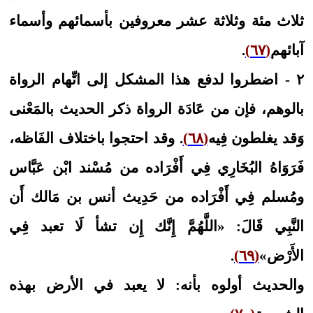
ثلاث مئة وثلاثة عشر معروفين بأسمائهم وأسماء
آبائهم
(٦٧)
.
٢ - اضطروا لدفع هذا المشكل إلى اتِّهام الرواة
بالوهم، فإن من عَادَة الرواة ذكر الحديث بالمَعْنى
وَقد يغلطون فِيه
(٦٨)
. وقد احتجوا باختلاف الفَاظه،
فَرَوَاهُ البُخَارِي فِي أَفْرَاده من مُسْند ابْن عَبَّاس
ومُسلم فِي أَفْرَاده من حَدِيث أنس بن مَالك أَن
النَّبِي قَالَ: «اللَّهُمَّ إِنَّك إِن تشأ لَا تعبد فِي
الأَرْض»
(٦٩)
.
والحديث أولوه بأنه: لا يعبد في الأرض بهذه