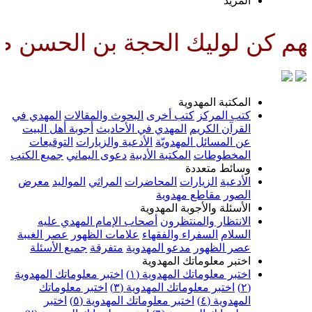
المزيد
ليك الحجة بن الحسن صلواتك عليه
المكتبة المهدوية
كتب المركز
كتب أخرى
البحوث والمقالات
المهدي في
القرآن الكريم
المهدي في الأحاديث
أجوبة أهل البيت
عن المسائل المهدويّة
الأدعية والزيارات
التوقيعات
المخطوطات
المكتبة الأدبية
دعوى اليماني
جميع الكتب
وسائط متعددة
الأدعية
الزيارات
المحاضرات
المراثي
المواليد
معرض
الصور
مقاطع مهدوية
الأسئلة والأجوبة المهدوية
الانتظار والمنتظرون
أصحاب الإمام المهدي عليه
السلام
السفراء والفقهاء
علامات الظهور
عصر الغيبة
عصر الظهور
مدعو المهدوية
متفرقة
جميع الأسئلة
اختبر معلوماتك المهدوية
اختبر معلوماتك المهدوية (١)
اختبر معلوماتك المهدوية
(٢)
اختبر معلوماتك المهدوية (٣)
اختبر معلوماتك
المهدوية (٤)
اختبر معلوماتك المهدوية (٥)
اختبر