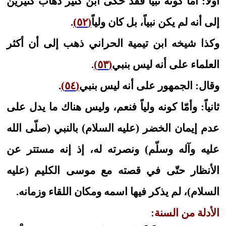
أولاً: أمّا كونه نبياً فقد حكى ابن كثير ذهاب كثيرين
إلى أنه لم يكن نبياً، بل كان ولياً
(٥٢)
.
وكذا شيخه ابن تيمية الحراني ذهب إلى أن أكثر
العلماء على أنه ليس بنبي
(٥٣)
.
وقال: الجمهور على أنه ليس بنبي
(٥٤)
.
ثانياً: وأمّا كونه ولياً فنعم، وليس هناك ما يدل على
عدم إيمان الخضر (عليه السلام) بالنبي (صلّى الله
عليه وآله وسلّم) ونصرته له، إذ إنه مستتر عن
الأنظار حتّى في قصته مع موسى الكليم (عليه
السلام)، لم يذكر فيها اسمه ومكان اللقاء وزمانه.
الأدلة من السنة: