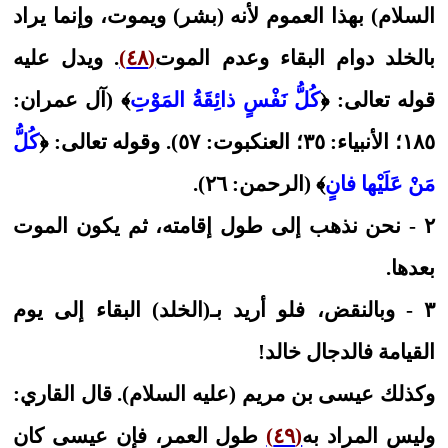
السلام) بهذا العموم لأنه (بشر) ويموت، وإنما يراد
بالخلد دوام البقاء وعدم الموت
(٤٨)
. ويدل عليه
قوله تعالى: ﴿
كُلُّ نَفْسٍ ذائِقَةُ المَوْتِ
﴾ (آل عمران:
١٨٥؛ الأنبياء: ٣٥؛ العنكبوت: ٥٧). وقوله تعالى: ﴿
كُلُّ
مَنْ عَلَيْها فانٍ
﴾ (الرحمن: ٢٦).
٢ - نحن نذهب إلى طول إقامته، ثم يكون الموت
بعدها.
٣ - وبالنقض، فلو أريد بـ(الخلد) البقاء إلى يوم
القيامة فالدجال خالد!
وكذلك عيسى بن مريم (عليه السلام). قال القاري:
وليس المراد به
(٤٩)
طول العمر، فإن عيسى كان