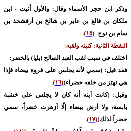
وذكر ابن حجر الأسماء وقال: والأول أثبت - ابن
ملكان بن فالغ بن عابر بن شالخ بن أرفشخذ بن
سام بن نوح -
(١٥)
.
النقطة الثانية: كنيته ولقبه:
اختلف في سبب لقب العبد الصالح (بليا) بالخضر:
فقد قيل: (سمي لأنه يجلس على فروة بيضاء فإذا
هي تهتز من خلفه خضراء)
(١٦)
.
وقيل: (كانت آيته أنه كان لا يجلس على خشبة
يابسة، ولا أرض بيضاء إلّا أزهرت خضراً، سمي
خضراً لذلك)
(١٧)
.