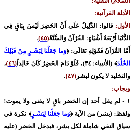
السلام) النقلية:
الأدلة القرآنية:
الأول:
قالوا: الدَّلِيلُ عَلَى أَنَّ الخَضِرَ لَيْسَ بِبَاقٍ فِي
الدُّنْيَا أَرْبَعَةُ أَشْيَاءٍ: القُرْآنُ وَالسُّنَّةُ
(٤٥)
.
أَمَّا القُرْآنُ فَقَوْلِهِ تَعَالَى: ﴿
وَما جَعَلْنا لِبَشَـرٍ مِنْ قَبْلِكَ
الخُلْدَ
﴾ (الأنبياء: ٣٤)، فَلَوْ دَامَ الخَضِرُ كَانَ خَالِداً
(٤٦)
،
والتخليد لا يكون لبشر
(٤٧)
.
ويجاب:
١ - لم يقل أحد إن الخضر باقٍ لا يفنى ولا يموت!
ولفظ: (بشر) من الآية ﴿
وَما جَعَلْنا لِبَشَـرٍ
﴾ نكرة في
سياق النفي شاملة لكل بشر، فيدخل الخضر (عليه