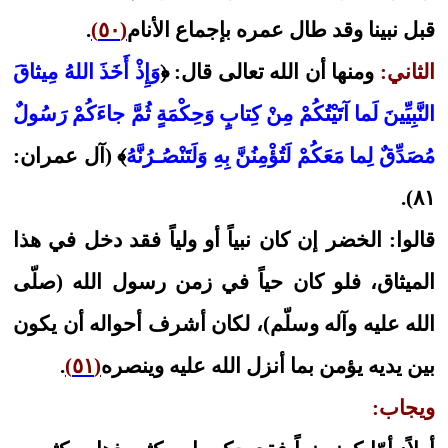
قبل نبينا وقد طال عمره بإجماع الأنام
(٥٠)
.
الثاني:
ومنها أن الله تعالى قال: ﴿
وَإِذْ أَخَذَ اللهُ مِيثاقَ
النَّبِيِّينَ لَما آتَيْتُكُمْ مِنْ كِتابٍ وَحِكْمَةٍ ثُمَّ جاءَكُمْ رَسُولٌ
مُصَدِّقٌ لِما مَعَكُمْ لَتُؤْمِنُنَّ بِهِ وَلَتَنْصُـرُنَّهُ
﴾ (آل عمران:
٨١).
قالوا: الخضر إن كان نبياً أو ولياً فقد دخل في هذا
الميثاق، فلو كان حياً في زمن رسول الله (صلّى
الله عليه وآله وسلّم)، لكان أشرف أحواله أن يكون
بين يديه يؤمن بما أنزل الله عليه وينصره
(٥١)
.
ويجاب: