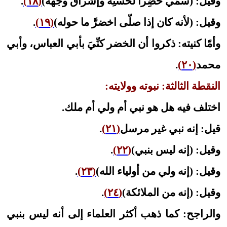
وقيل: (سُمّي خَضِراً لحُسنِه وإشْراق وجْهه)
(١٨)
.
وقيل: (لأنه كان إذا صلّى اخضرَّ ما حوله)
(١٩)
.
وأمّا كنيته: ذكروا أن الخضر كنِّيَ بأبي العباس، وأبي
محمد
(٢٠)
.
النقطة الثالثة: نبوته وولايته:
اختلف فيه هل هو نبي أم ولي أم ملك.
قيل: إنه نبي غير مرسل
(٢١)
.
وقيل: (إنه ليس بنبي)
(٢٢)
.
وقيل: (إنه ولي من أولياء الله)
(٢٣)
.
وقيل: (إنه من الملائكة)
(٢٤)
.
والراجح: كما ذهب أكثر العلماء إلى أنه ليس بنبي