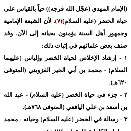
(الإمام المهدي (عجّل الله فرجه)) حياً بالقياس على
حياة الخضر (عليه السلام)
(٧)
. لأن الشيعة الإمامية
وجمهور أهل السنة يؤمنون بحياته إلى الآن. وقد
صنف بعض علمائهم في إثبات ذلك:
١ - إرشاد الإخلاص لحياة الخضر وإلياس (عليهما
السلام) - محمد بن أبي الخير القزويني (المتوفى
٦٢٠هـ).
٢ - جزء في حياة الخضر (عليه السلام) - عبد الله
بن أسعد بن علي اليافعي (المتوفى ٧٦٨هـ).
٣ - رسالة في الخضر (عليه السلام) وحياته - محمد