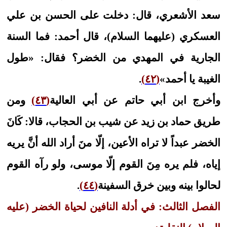
سعد الأشعري، قال: دخلت على الحسن بن علي
العسكري (عليهما السلام)، قال أحمد: فما السنة
الجارية في المهدي من الخضر؟ فقال: «طول
الغيبة يا أحمد»
(٤٢)
.
وأخرج ابن أبي حاتم عن أبي العالية
(٤٣)
ومن
طريق حماد بن زيد عن شيب بن الحجاب، قالا: كَانَ
الخضر عبداً لا تراه الأعين، إلّا منَ أراد الله أنَّ يريه
إياه، فلم يره مِنَ القوم إلّا موسى، ولو رآه القوم
لحالوا بينه وبين خرق السفينة
(٤٤)
.
الفصل الثالث: في أدلة النافين لحياة الخضر (عليه