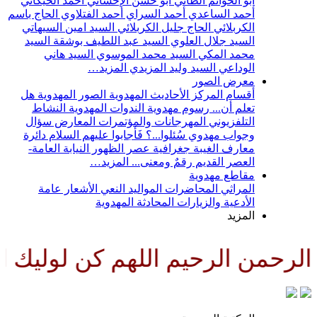
أبو الحواتم الطائي
أبو حسن الإحسائي
أحمد الخيكاني
أحمد الساعدي
أحمد السراي
أحمد الفتلاوي
الحاج باسم
الكربلائي
الحاج جليل الكربلائي
السيد امين السيهاتي
السيد جلال العلوي
السيد عبد اللطيف بوشقة
السيد
محمد المكي
السيد محمد الموسوي
السيد هاني
الوداعي
السيد وليد المزيدي
المزيد…
معرض الصور
أقسام المركز
الأحاديث المهدوية
الصور المهدوية
هل
تعلم أن...
رسوم مهدوية
الندوات المهدوية
النشاط
التلفزيوني
المهرجانات والمؤتمرات
المعارض
سؤال
وجواب مهدوي
سُئلوا...؟ فَأجابوا عليهم السلام
دائرة
معارف الغيبة
جغرافية عصر الظهور
النيابة العامة-
العصر القديم
رقمٌ ومعنى...
المزيد…
مقاطع مهدوية
المراثي
المحاضرات
المواليد
النعي
الأشعار
عامة
الأدعية والزيارات
المحادثة المهدوية
المزيد
لرحمن الرحيم اللهم كن لوليك ال