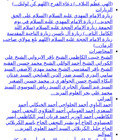
(الهي عظم البلاء...)
دعاء الفرج (اللهم كن لوليك...)
الزيارات
زيارة الإمام المهدي عليه السلام (السلام على الحق
الجديد...)
زيارة الامام المهدي عليه السلام في يوم
الجمعة
زيارة الإمام الحجة عليه السلام (سلام الله
الكامل التام...)
زيارة آل ياسين
زيارة الناحية المقدسة
زيارة الامام الحجة عليه السلام (اللهم بلغ مولاي صاحب
الزمان...)
المحاضرات
الشيخ حبيب الكاظمي
الشيخ باقر الايرواني
الشيخ علي
الكوراني
الشيخ أحمد الوائلي
الشيخ محمد حسين الفقيه
الشيخ باقر المقدسي
الشيخ محمد مهدي الآصفي
السيد
سامي البدري
السيد صدر الدين القبانجي
السيد عدنان
البكاء
الشيخ حسن الجواهري
د. محمد حسين الصغير
السيد عبد الستار الجابري
السيد رياض الموسوي
السيد
محمد علي بحر العلوم
المزيد…
المراثي
أحمد الباوي
أحمد الحلواجي
أحمد الخيكاني
أحمد
السعدي
أحمد العويناتي
أحمد الفتلاوي النجفي
أحمد
الكاظمي
أحمد الوزير
أحمد قربان
أمير الكاظمي
أيسر
العيساوي
الحاج أبو بشير النجفي
الحاج باسم الكربلائي
الحاج جليل الكربلائي
السيد أحمد العلوي
المزيد…
المواليد