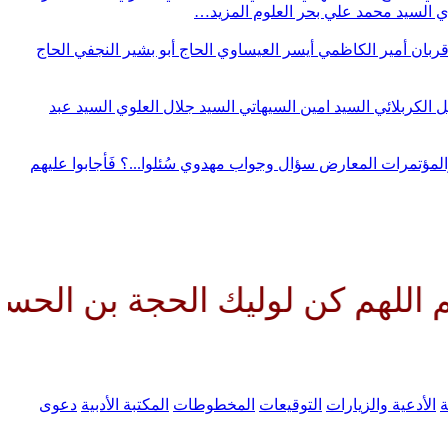
وي
السيد محمد علي بحر العلوم
المزيد…
قربان
أمير الكاظمي
أيسر العيساوي
الحاج أبو بشير النجفي
الحاج
ل الكربلائي
السيد امين السيهاتي
السيد جلال العلوي
السيد عبد
المؤتمرات
المعارض
سؤال وجواب مهدوي
سُئلوا...؟ فَأجابوا عليهم
 لوليك الحجة بن الحسن صلواتك ع
ة
الأدعية والزيارات
التوقيعات
المخطوطات
المكتبة الأدبية
دعوى