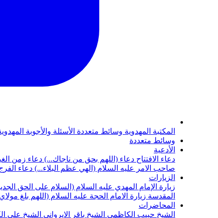
المكتبة المهدوية
وسائط متعددة
الأسئلة والأجوبة المهدوي
وسائط متعددة
الأدعية
دعاء الافتتاح
دعاء (اللهم بحق من ناجاك...)
دعاء زمن الغي
صاحب الامر عليه السلام (الهي عظم البلاء...)
دعاء الفرج 
الزيارات
زيارة الإمام المهدي عليه السلام (السلام على الحق الجديد
المقدسة
زيارة الامام الحجة عليه السلام (اللهم بلغ مولا
المحاضرات
الشيخ حبيب الكاظمي
الشيخ باقر الايرواني
الشيخ علي ال