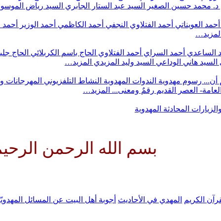
د. محمد حسين الصغير
السيد عبد الستار الجابري
السيد رياض الموس
أحمد العويناتي
أحمد الفتلاوي النجفي
أحمد الكاظمي
أحمد الوزير
أحمد 
لمزيد…
 الساعدي
أحمد السراي
أحمد الفتلاوي
الحاج باسم الكربلائي
الحاج جلي
السيد هاني الوداعي
السيد وليد المزيدي
المزيد…
أن...
رسوم مهدوية
الندوات المهدوية
النشاط التلفزيوني
المهرجانات و
 العامة- العصر القديم
رقمٌ ومعنى...
المزيد…
والزيارات
المحادثة المهدوية
سم الله الرحمن الرحيم اللهم كن
رآن الكريم
المهدي في الأحاديث
أجوبة أهل البيت عن المسائل المهدويّ