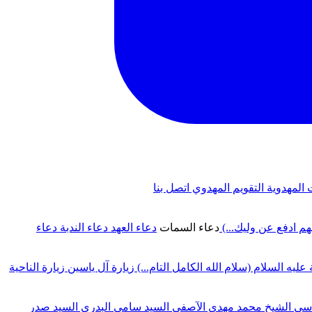
 المهدوية
التقويم المهدوي
اتصل بنا
لهم ادفع عن وليك...)
دعاء السمات
دعاء العهد
دعاء الندبة
دعاء
 عليه السلام (سلام الله الكامل التام...)
زيارة آل ياسين
زيارة الناحية
دسي
الشيخ محمد مهدي الآصفي
السيد سامي البدري
السيد صدر