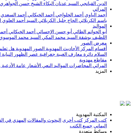
الدين القبانجي
السيد عدنان البكاء
الشيخ حسن الجواهري
المراثي
أحمد الباوي
أحمد الحلواجي
أحمد الخيكاني
أحمد السعدي
باسم الكربلائي
الحاج جليل الكربلائي
السيد أحمد العلوي
ا
المواليد
أبو الحواتم الطائي
أبو حسن الإحسائي
أحمد الخيكاني
أحمد
اللطيف بوشقة
السيد محمد المكي
السيد محمد الموسوي
معرض الصور
أقسام المركز
الأحاديث المهدوية
الصور المهدوية
هل تعلم 
السلام
دائرة معارف الغيبة
جغرافية عصر الظهور
النيابة
مقاطع مهدوية
المراثي
المحاضرات
المواليد
النعي
الأشعار
عامة
الأدعية 
المزيد
ب
المكتبة المهدوية
كتب المركز
كتب أخرى
البحوث والمقالات
المهدي في الق
اليماني
جميع الكتب
وسائط متعددة