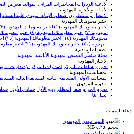
الأدعية
الزيارات
المحاضرات
المراثي
المواليد
معرض الصو
الأسئلة والأجوبة المهدوية
الانتظار والمنتظرون
أصحاب الإمام المهدي عليه السلام
ا
اختبر معلوماتك المهدوية
اختبر معلوماتك المهدوية (١)
اختبر معلوماتك المهدوية (٢)
المهدوية (٧)
اختبر معلوماتك المهدوية (٨)
اختبر معلوماتك ا
معلوماتك المهدوية (١٤)
اختبر معلوماتك المهدوية (١٥)
اخت
المهدوية (٢٠)
اختبر معلوماتك المهدوية (٢١)
اختبر معلوماتك
الطفولة المهدوية
مجلة منتظَر
القصص المهدوية
الأناشيد المهدوية
الأخبار المهدوية
أخبار ونشاطات المركز
اصدارات المركز
الإصدارات المهد
المسابقات المهدوية
المسابقة الأولى
المسابقة الثانية
المسابقة الثالثة
المسابقة
التقويم المهدوي
محرم الحرام
صفر المظفّر
ربيع الأول
جمادى الأولى
جماد
اتصل بنا
دعاء السمات
السيد مهدي الموسوي
الحجم: ٤.٢٥ MB
صادق ميرزا