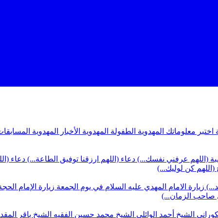
ة
اختبر معلوماتك المهدوية
الطفولة المهدوية
الأخبار المهدوية
المسابقات
بة (اللهم عرفني نفسك...)
دعاء (اللهم ارزقنا توفيق الطاعة...)
دعاء (ال
(اللهم كن لوليك...)
...)
زيارة الامام المهدي عليه السلام في يوم الجمعة
زيارة الإمام الحجة
ي صاحب الزمان...)
كوراني
الشيخ أحمد الوائلي
الشيخ محمد حسين الفقيه
الشيخ باقر المق