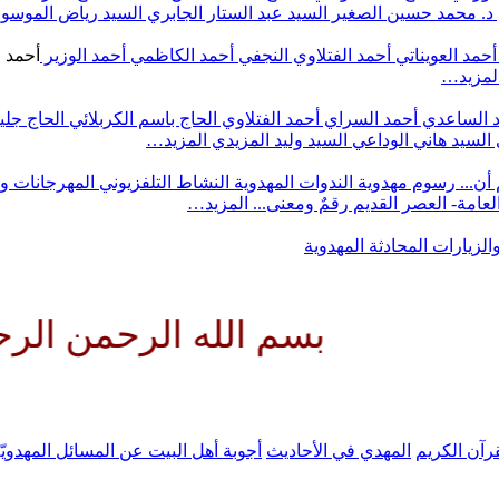
د. محمد حسين الصغير
السيد عبد الستار الجابري
السيد رياض الموس
أحمد العويناتي
أحمد الفتلاوي النجفي
أحمد الكاظمي
أحمد الوزير
أحمد 
لمزيد…
 الساعدي
أحمد السراي
أحمد الفتلاوي
الحاج باسم الكربلائي
الحاج جلي
السيد هاني الوداعي
السيد وليد المزيدي
المزيد…
أن...
رسوم مهدوية
الندوات المهدوية
النشاط التلفزيوني
المهرجانات و
 العامة- العصر القديم
رقمٌ ومعنى...
المزيد…
والزيارات
المحادثة المهدوية
بسم الله الرحمن الرحيم الله
رآن الكريم
المهدي في الأحاديث
أجوبة أهل البيت عن المسائل المهدويّ