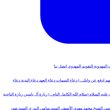
 المهدوية
التقويم المهدوي
اتصل بنا
لهم ادفع عن وليك...)
دعاء السمات
دعاء العهد
دعاء الندبة
دعاء
 عليه السلام (سلام الله الكامل التام...)
زيارة آل ياسين
زيارة الناحية
دسي
الشيخ محمد مهدي الآصفي
السيد سامي البدري
السيد صدر