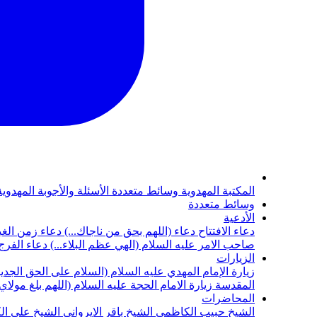
المكتبة المهدوية
وسائط متعددة
الأسئلة والأجوبة المهدوي
وسائط متعددة
الأدعية
دعاء الافتتاح
دعاء (اللهم بحق من ناجاك...)
دعاء زمن الغي
صاحب الامر عليه السلام (الهي عظم البلاء...)
دعاء الفرج 
الزيارات
زيارة الإمام المهدي عليه السلام (السلام على الحق الجديد
المقدسة
زيارة الامام الحجة عليه السلام (اللهم بلغ مولا
المحاضرات
الشيخ حبيب الكاظمي
الشيخ باقر الايرواني
الشيخ علي ال