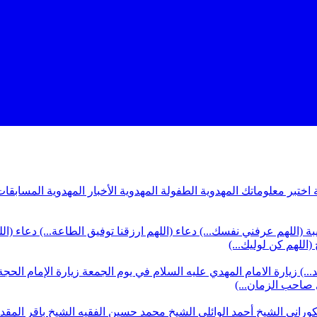
ة
اختبر معلوماتك المهدوية
الطفولة المهدوية
الأخبار المهدوية
المسابقات
بة (اللهم عرفني نفسك...)
دعاء (اللهم ارزقنا توفيق الطاعة...)
دعاء (ال
(اللهم كن لوليك...)
...)
زيارة الامام المهدي عليه السلام في يوم الجمعة
زيارة الإمام الحجة
ي صاحب الزمان...)
كوراني
الشيخ أحمد الوائلي
الشيخ محمد حسين الفقيه
الشيخ باقر المق