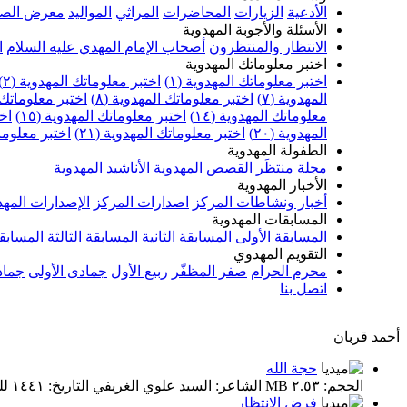
الأدعية
الزيارات
المحاضرات
المراثي
المواليد
معرض الصو
الأسئلة والأجوبة المهدوية
الانتظار والمنتظرون
أصحاب الإمام المهدي عليه السلام
ا
اختبر معلوماتك المهدوية
اختبر معلوماتك المهدوية (١)
اختبر معلوماتك المهدوية (٢)
المهدوية (٧)
اختبر معلوماتك المهدوية (٨)
اختبر معلوماتك ا
معلوماتك المهدوية (١٤)
اختبر معلوماتك المهدوية (١٥)
اخت
المهدوية (٢٠)
اختبر معلوماتك المهدوية (٢١)
اختبر معلوماتك
الطفولة المهدوية
مجلة منتظَر
القصص المهدوية
الأناشيد المهدوية
الأخبار المهدوية
أخبار ونشاطات المركز
اصدارات المركز
الإصدارات المهد
المسابقات المهدوية
المسابقة الأولى
المسابقة الثانية
المسابقة الثالثة
المسابقة
التقويم المهدوي
محرم الحرام
صفر المظفّر
ربيع الأول
جمادى الأولى
جماد
اتصل بنا
أحمد قربان
حجة الله
الحجم: ٢.٥٣ MB الشاعر: السيد علوي الغريفي التاريخ: ١٤٤١ للهجرة المكان: حسينية الماجد - البحرين
فرض الانتظار