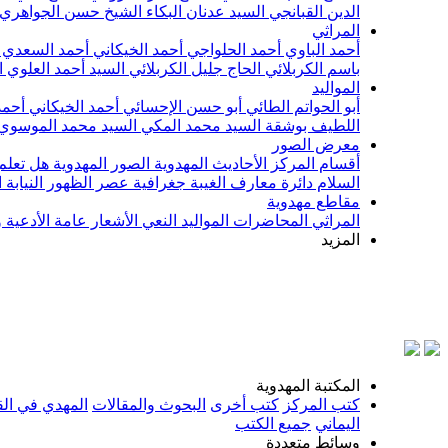
الدين القبانجي
السيد عدنان البكاء
الشيخ حسن الجواهري
المراثي
أحمد الباوي
أحمد الحلواجي
أحمد الخيكاني
أحمد السعدي
باسم الكربلائي
الحاج جليل الكربلائي
السيد أحمد العلوي
ا
المواليد
أبو الحواتم الطائي
أبو حسن الإحسائي
أحمد الخيكاني
أحمد
اللطيف بوشقة
السيد محمد المكي
السيد محمد الموسوي
معرض الصور
أقسام المركز
الأحاديث المهدوية
الصور المهدوية
هل تعلم 
السلام
دائرة معارف الغيبة
جغرافية عصر الظهور
النيابة
مقاطع مهدوية
المراثي
المحاضرات
المواليد
النعي
الأشعار
عامة
الأدعية 
المزيد
المكتبة المهدوية
كتب المركز
كتب أخرى
البحوث والمقالات
المهدي في الق
اليماني
جميع الكتب
وسائط متعددة