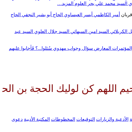
وي
السيد محمد علي بحر العلوم
المزيد…
قربان
أمير الكاظمي
أيسر العيساوي
الحاج أبو بشير النجفي
الحاج
ل الكربلائي
السيد امين السيهاتي
السيد جلال العلوي
السيد عبد
المؤتمرات
المعارض
سؤال وجواب مهدوي
سُئلوا...؟ فَأجابوا عليهم
م كن لوليك الحجة بن الحسن صلوا
ة
الأدعية والزيارات
التوقيعات
المخطوطات
المكتبة الأدبية
دعوى