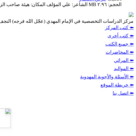
الحجم: ٢.٩٦ MB الشاعر: علي المؤلف المكان: هيئة صاحب الزمان (عجّل الله فرجه)/ دولة الكويت التاريخ: شهادة الإمام الحسن العسكري (عليه السلام)
مركز الدراسات التخصصية في الإمام المهدي (عجّل الله فرجه) النج
⬅️ كتب المركز
⬅️ كتب أخرى
⬅️ جميع الكتب
⬅️ المحاضرات
⬅️ المراثي
⬅️ المواليد
⬅️ الأسئلة والأجوبة المهدوية
⬅️ خريطة الموقع
⬅️ اتصل بنا