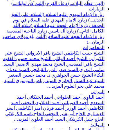
(الهي عظم البلاء...)
دعاء الفرج (اللهم كن لوليك...)
الزيارات
زيارة الإمام المهدي عليه السلام (السلام على الحق
الجديد...)
زيارة الامام المهدي عليه السلام في يوم
الجمعة
زيارة الإمام الحجة عليه السلام (سلام الله
الكامل التام...)
زيارة آل ياسين
زيارة الناحية المقدسة
زيارة الامام الحجة عليه السلام (اللهم بلغ مولاي صاحب
الزمان...)
المحاضرات
الشيخ حبيب الكاظمي
الشيخ باقر الايرواني
الشيخ علي
الكوراني
الشيخ أحمد الوائلي
الشيخ محمد حسين الفقيه
الشيخ باقر المقدسي
الشيخ محمد مهدي الآصفي
السيد
سامي البدري
السيد صدر الدين القبانجي
السيد عدنان
البكاء
الشيخ حسن الجواهري
د. محمد حسين الصغير
السيد عبد الستار الجابري
السيد رياض الموسوي
السيد
محمد علي بحر العلوم
المزيد…
المراثي
أحمد الباوي
أحمد الحلواجي
أحمد الخيكاني
أحمد
السعدي
أحمد العويناتي
أحمد الفتلاوي النجفي
أحمد
الكاظمي
أحمد الوزير
أحمد قربان
أمير الكاظمي
أيسر
العيساوي
الحاج أبو بشير النجفي
الحاج باسم الكربلائي
الحاج جليل الكربلائي
السيد أحمد العلوي
المزيد…
المواليد