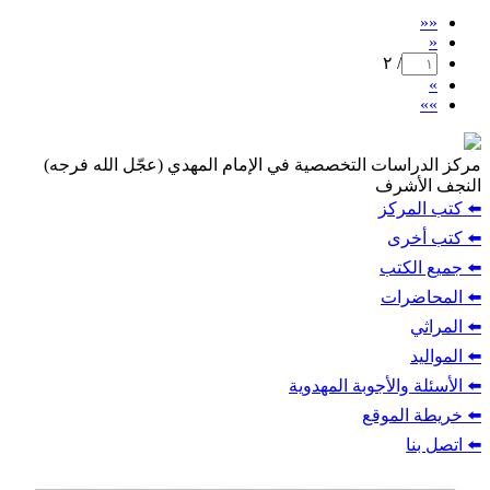
««
«
/ ٢
»
»»
مركز الدراسات التخصصية في الإمام المهدي (عجّل الله فرجه)
النجف الأشرف
⬅️ كتب المركز
⬅️ كتب أخرى
⬅️ جميع الكتب
⬅️ المحاضرات
⬅️ المراثي
⬅️ المواليد
⬅️ الأسئلة والأجوبة المهدوية
⬅️ خريطة الموقع
⬅️ اتصل بنا