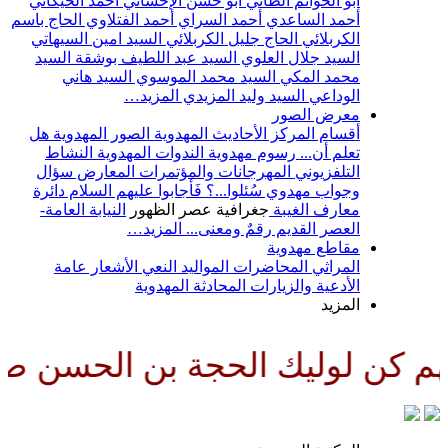
أبو الحواتم الطائي
أبو حسن الإحسائي
أحمد الخيكاني
أحمد الساعدي
أحمد السراي
أحمد الفتلاوي
الحاج باسم
الكربلائي
الحاج جليل الكربلائي
السيد امين السيهاتي
السيد جلال العلوي
السيد عبد اللطيف بوشقة
السيد
محمد المكي
السيد محمد الموسوي
السيد هاني
الوداعي
السيد وليد المزيدي
المزيد…
معرض الصور
أقسام المركز
الأحاديث المهدوية
الصور المهدوية
هل
تعلم أن...
رسوم مهدوية
الندوات المهدوية
النشاط
التلفزيوني
المهرجانات والمؤتمرات
المعارض
سؤال
وجواب مهدوي
سُئلوا...؟ فَأجابوا عليهم السلام
دائرة
معارف الغيبة
جغرافية عصر الظهور
النيابة العامة-
العصر القديم
رقمٌ ومعنى...
المزيد…
مقاطع مهدوية
المراثي
المحاضرات
المواليد
النعي
الأشعار
عامة
الأدعية والزيارات
المحادثة المهدوية
المزيد
الحجة بن الحسن صلواتك عليه وعل