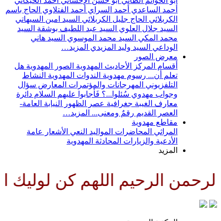
أبو الحواتم الطائي
أبو حسن الإحسائي
أحمد الخيكاني
أحمد الساعدي
أحمد السراي
أحمد الفتلاوي
الحاج باسم
الكربلائي
الحاج جليل الكربلائي
السيد امين السيهاتي
السيد جلال العلوي
السيد عبد اللطيف بوشقة
السيد
محمد المكي
السيد محمد الموسوي
السيد هاني
الوداعي
السيد وليد المزيدي
المزيد…
معرض الصور
أقسام المركز
الأحاديث المهدوية
الصور المهدوية
هل
تعلم أن...
رسوم مهدوية
الندوات المهدوية
النشاط
التلفزيوني
المهرجانات والمؤتمرات
المعارض
سؤال
وجواب مهدوي
سُئلوا...؟ فَأجابوا عليهم السلام
دائرة
معارف الغيبة
جغرافية عصر الظهور
النيابة العامة-
العصر القديم
رقمٌ ومعنى...
المزيد…
مقاطع مهدوية
المراثي
المحاضرات
المواليد
النعي
الأشعار
عامة
الأدعية والزيارات
المحادثة المهدوية
المزيد
رحمن الرحيم اللهم كن لوليك الح