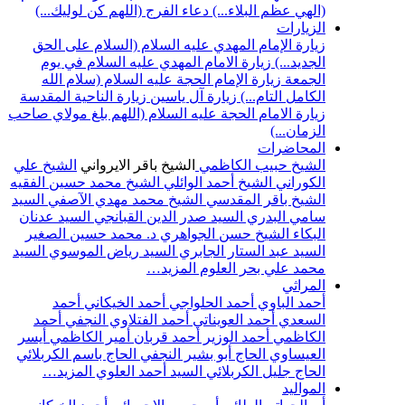
(الهي عظم البلاء...)
دعاء الفرج (اللهم كن لوليك...)
الزيارات
زيارة الإمام المهدي عليه السلام (السلام على الحق
الجديد...)
زيارة الامام المهدي عليه السلام في يوم
الجمعة
زيارة الإمام الحجة عليه السلام (سلام الله
الكامل التام...)
زيارة آل ياسين
زيارة الناحية المقدسة
زيارة الامام الحجة عليه السلام (اللهم بلغ مولاي صاحب
الزمان...)
المحاضرات
الشيخ حبيب الكاظمي
الشيخ باقر الايرواني
الشيخ علي
الكوراني
الشيخ أحمد الوائلي
الشيخ محمد حسين الفقيه
الشيخ باقر المقدسي
الشيخ محمد مهدي الآصفي
السيد
سامي البدري
السيد صدر الدين القبانجي
السيد عدنان
البكاء
الشيخ حسن الجواهري
د. محمد حسين الصغير
السيد عبد الستار الجابري
السيد رياض الموسوي
السيد
محمد علي بحر العلوم
المزيد…
المراثي
أحمد الباوي
أحمد الحلواجي
أحمد الخيكاني
أحمد
السعدي
أحمد العويناتي
أحمد الفتلاوي النجفي
أحمد
الكاظمي
أحمد الوزير
أحمد قربان
أمير الكاظمي
أيسر
العيساوي
الحاج أبو بشير النجفي
الحاج باسم الكربلائي
الحاج جليل الكربلائي
السيد أحمد العلوي
المزيد…
المواليد