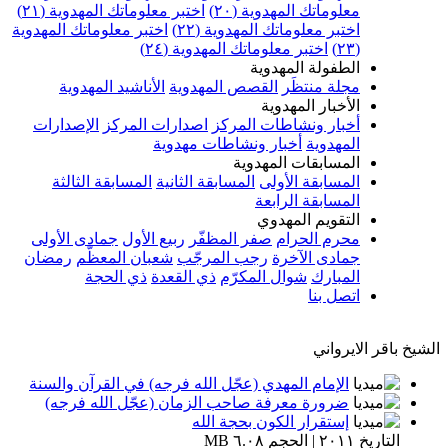
معلوماتك المهدوية (٢٠)
اختبر معلوماتك المهدوية (٢١)
اختبر معلوماتك المهدوية (٢٢)
اختبر معلوماتك المهدوية
(٢٣)
اختبر معلوماتك المهدوية (٢٤)
الطفولة المهدوية
مجلة منتظَر
القصص المهدوية
الأناشيد المهدوية
الأخبار المهدوية
أخبار ونشاطات المركز
اصدارات المركز
الإصدارات
المهدوية
أخبار ونشاطات مهدوية
المسابقات المهدوية
المسابقة الأولى
المسابقة الثانية
المسابقة الثالثة
المسابقة الرابعة
التقويم المهدوي
محرم الحرام
صفر المظفّر
ربيع الأول
جمادى الأولى
جمادى الآخرة
رجب المرجّب
شعبان المعظّم
رمضان
المبارك
شوال المكرّم
ذي القعدة
ذي الحجة
اتصل بنا
الشيخ باقر الايرواني
الإمام المهدي (عجّل الله فرجه) في القرآن والسنة
ضرورة معرفة صاحب الزمان (عجّل الله فرجه)
إستقرار الكون بحجة الله
التاريخ ٢٠١١ | الحجم ٦.٠٨ MB