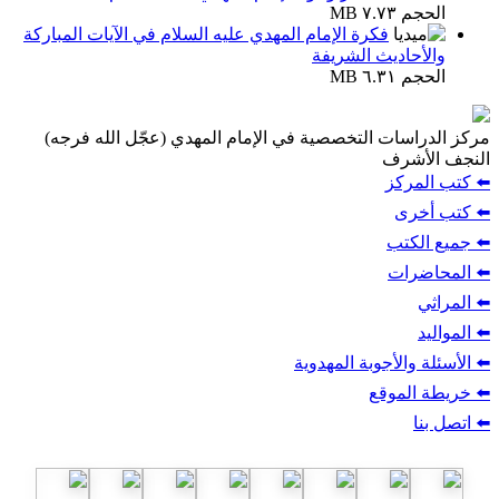
الحجم ٧.٧٣ MB
فكرة الإمام المهدي عليه السلام في الآيات المباركة
والأحاديث الشريفة
الحجم ٦.٣١ MB
مركز الدراسات التخصصية في الإمام المهدي (عجّل الله فرجه)
النجف الأشرف
⬅️ كتب المركز
⬅️ كتب أخرى
⬅️ جميع الكتب
⬅️ المحاضرات
⬅️ المراثي
⬅️ المواليد
⬅️ الأسئلة والأجوبة المهدوية
⬅️ خريطة الموقع
⬅️ اتصل بنا