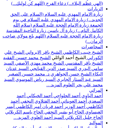
(الهي عظم البلاء...)
دعاء الفرج (اللهم كن لوليك...)
الزيارات
زيارة الإمام المهدي عليه السلام (السلام على الحق
الجديد...)
زيارة الامام المهدي عليه السلام في يوم
الجمعة
زيارة الإمام الحجة عليه السلام (سلام الله
الكامل التام...)
زيارة آل ياسين
زيارة الناحية المقدسة
زيارة الامام الحجة عليه السلام (اللهم بلغ مولاي صاحب
الزمان...)
المحاضرات
الشيخ حبيب الكاظمي
الشيخ باقر الايرواني
الشيخ علي
الكوراني
الشيخ أحمد الوائلي
الشيخ محمد حسين الفقيه
الشيخ باقر المقدسي
الشيخ محمد مهدي الآصفي
السيد
سامي البدري
السيد صدر الدين القبانجي
السيد عدنان
البكاء
الشيخ حسن الجواهري
د. محمد حسين الصغير
السيد عبد الستار الجابري
السيد رياض الموسوي
السيد
محمد علي بحر العلوم
المزيد…
المراثي
أحمد الباوي
أحمد الحلواجي
أحمد الخيكاني
أحمد
السعدي
أحمد العويناتي
أحمد الفتلاوي النجفي
أحمد
الكاظمي
أحمد الوزير
أحمد قربان
أمير الكاظمي
أيسر
العيساوي
الحاج أبو بشير النجفي
الحاج باسم الكربلائي
الحاج جليل الكربلائي
السيد أحمد العلوي
المزيد…
المواليد