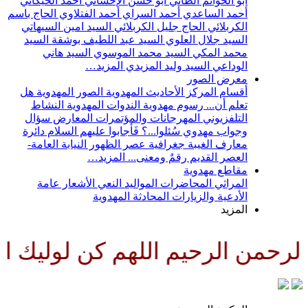
أبو الحواتم الطائي
أبو حسن الإحسائي
أحمد الخيكاني
أحمد الساعدي
أحمد السراي
أحمد الفتلاوي
الحاج باسم
الكربلائي
الحاج جليل الكربلائي
السيد امين السيهاتي
السيد جلال العلوي
السيد عبد اللطيف بوشقة
السيد
محمد المكي
السيد محمد الموسوي
السيد هاني
الوداعي
السيد وليد المزيدي
المزيد…
معرض الصور
أقسام المركز
الأحاديث المهدوية
الصور المهدوية
هل
تعلم أن...
رسوم مهدوية
الندوات المهدوية
النشاط
التلفزيوني
المهرجانات والمؤتمرات
المعارض
سؤال
وجواب مهدوي
سُئلوا...؟ فَأجابوا عليهم السلام
دائرة
معارف الغيبة
جغرافية عصر الظهور
النيابة العامة-
العصر القديم
رقمٌ ومعنى...
المزيد…
مقاطع مهدوية
المراثي
المحاضرات
المواليد
النعي
الأشعار
عامة
الأدعية والزيارات
المحادثة المهدوية
المزيد
رحمن الرحيم اللهم كن لوليك الح