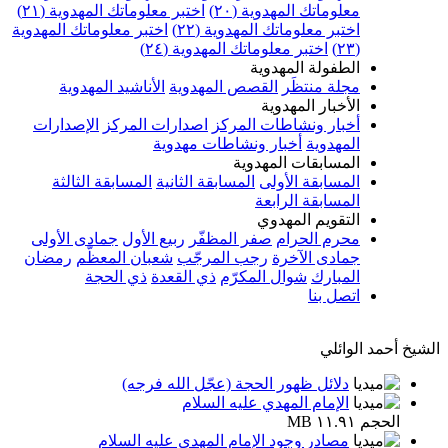
معلوماتك المهدوية (٢٠)
اختبر معلوماتك المهدوية (٢١)
اختبر معلوماتك المهدوية (٢٢)
اختبر معلوماتك المهدوية
(٢٣)
اختبر معلوماتك المهدوية (٢٤)
الطفولة المهدوية
مجلة منتظَر
القصص المهدوية
الأناشيد المهدوية
الأخبار المهدوية
أخبار ونشاطات المركز
اصدارات المركز
الإصدارات
المهدوية
أخبار ونشاطات مهدوية
المسابقات المهدوية
المسابقة الأولى
المسابقة الثانية
المسابقة الثالثة
المسابقة الرابعة
التقويم المهدوي
محرم الحرام
صفر المظفّر
ربيع الأول
جمادى الأولى
جمادى الآخرة
رجب المرجّب
شعبان المعظّم
رمضان
المبارك
شوال المكرّم
ذي القعدة
ذي الحجة
اتصل بنا
الشيخ أحمد الوائلي
دلائل ظهور الحجة (عجّل الله فرجه)
الإمام المهدي عليه السلام
الحجم ١١.٩١ MB
مصادر وجود الإمام المهدي عليه السلام