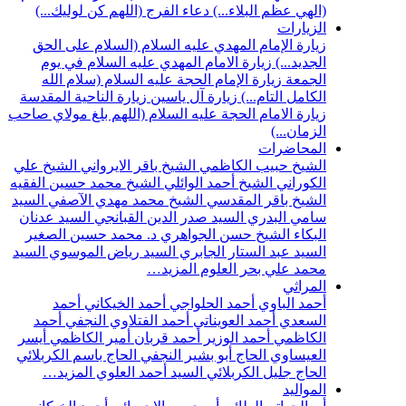
(الهي عظم البلاء...)
دعاء الفرج (اللهم كن لوليك...)
الزيارات
زيارة الإمام المهدي عليه السلام (السلام على الحق
الجديد...)
زيارة الامام المهدي عليه السلام في يوم
الجمعة
زيارة الإمام الحجة عليه السلام (سلام الله
الكامل التام...)
زيارة آل ياسين
زيارة الناحية المقدسة
زيارة الامام الحجة عليه السلام (اللهم بلغ مولاي صاحب
الزمان...)
المحاضرات
الشيخ حبيب الكاظمي
الشيخ باقر الايرواني
الشيخ علي
الكوراني
الشيخ أحمد الوائلي
الشيخ محمد حسين الفقيه
الشيخ باقر المقدسي
الشيخ محمد مهدي الآصفي
السيد
سامي البدري
السيد صدر الدين القبانجي
السيد عدنان
البكاء
الشيخ حسن الجواهري
د. محمد حسين الصغير
السيد عبد الستار الجابري
السيد رياض الموسوي
السيد
محمد علي بحر العلوم
المزيد…
المراثي
أحمد الباوي
أحمد الحلواجي
أحمد الخيكاني
أحمد
السعدي
أحمد العويناتي
أحمد الفتلاوي النجفي
أحمد
الكاظمي
أحمد الوزير
أحمد قربان
أمير الكاظمي
أيسر
العيساوي
الحاج أبو بشير النجفي
الحاج باسم الكربلائي
الحاج جليل الكربلائي
السيد أحمد العلوي
المزيد…
المواليد