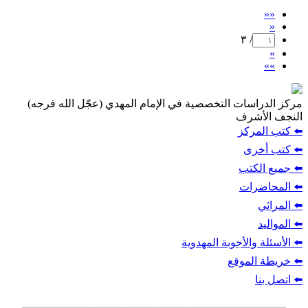
««
«
/ ٣
»
»»
مركز الدراسات التخصصية في الإمام المهدي (عجّل الله فرجه)
النجف الأشرف
⬅️ كتب المركز
⬅️ كتب أخرى
⬅️ جميع الكتب
⬅️ المحاضرات
⬅️ المراثي
⬅️ المواليد
⬅️ الأسئلة والأجوبة المهدوية
⬅️ خريطة الموقع
⬅️ اتصل بنا