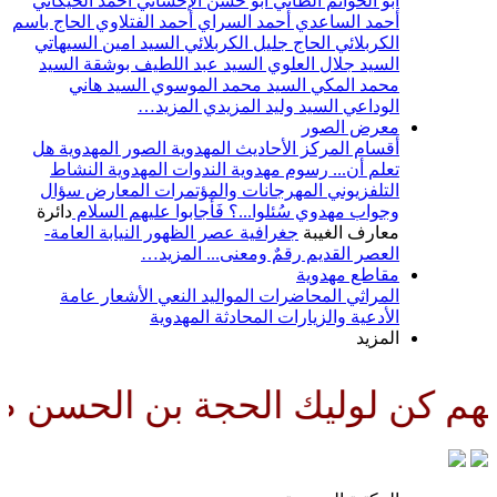
أبو الحواتم الطائي
أبو حسن الإحسائي
أحمد الخيكاني
أحمد الساعدي
أحمد السراي
أحمد الفتلاوي
الحاج باسم
الكربلائي
الحاج جليل الكربلائي
السيد امين السيهاتي
السيد جلال العلوي
السيد عبد اللطيف بوشقة
السيد
محمد المكي
السيد محمد الموسوي
السيد هاني
الوداعي
السيد وليد المزيدي
المزيد…
معرض الصور
أقسام المركز
الأحاديث المهدوية
الصور المهدوية
هل
تعلم أن...
رسوم مهدوية
الندوات المهدوية
النشاط
التلفزيوني
المهرجانات والمؤتمرات
المعارض
سؤال
وجواب مهدوي
سُئلوا...؟ فَأجابوا عليهم السلام
دائرة
معارف الغيبة
جغرافية عصر الظهور
النيابة العامة-
العصر القديم
رقمٌ ومعنى...
المزيد…
مقاطع مهدوية
المراثي
المحاضرات
المواليد
النعي
الأشعار
عامة
الأدعية والزيارات
المحادثة المهدوية
المزيد
 الحجة بن الحسن صلواتك عليه وع