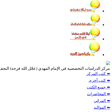
مركز الدراسات التخصصية في الإمام المهدي (عجّل الله فرجه) النج
⬅️ كتب المركز
⬅️ كتب أخرى
⬅️ جميع الكتب
⬅️ المحاضرات
⬅️ المراثي
⬅️ المواليد