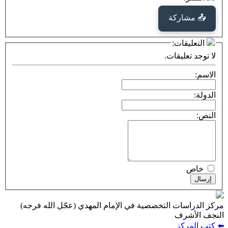
كة
ت:
يقات.
ت التخصصية في الإمام المهدي (عجّل الله فرجه)
ف
ز