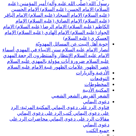
سول الله (صلّى الله عليه وآله)
أمير المؤمنين (عليه
لسلام)
الإمام الحسن (عليه السلام)
الإمام الحسين
عليه السلام)
الإمام السجاد (عليه السلام)
الإمام الباقر
عليه السلام)
الإمام الصادق (عليه السلام)
الإمام
لكاظم (عليه السلام)
الإمام الرضا (عليه السلام)
الإمام
لجواد (عليه السلام)
الإمام الهادي (عليه السلام)
الإمام
لعسكري (عليه السلام)
جوبة أهل البيت عن المسائل المهدويّة
نصار الإمام عليه السلام
سنن الانبياء في المهدي
أسماء
لإمام عليه السلام
الانتظار والمنتظرون
الرجعة
المهدي
ليه السلام ضرورة
آيات مؤولة بالمهدي عليه السلام
صر الظهور
علامات الظهور
غيبة الامام عليه السلام
لأدعية والزيارات
لتوقيعات
لمخطوطات
لمكتبة الأدبية
لشعر القريض
الشعر الشعبي
عوى اليماني
تاوى الرد على دعوى اليماني
المكتبة المرئية- الرد
لى دعوى اليماني
كتب الرد على دعوى اليماني
قالات الرد على دعوى اليماني
محاضرات الرد على
عوى اليماني
ميع الكتب