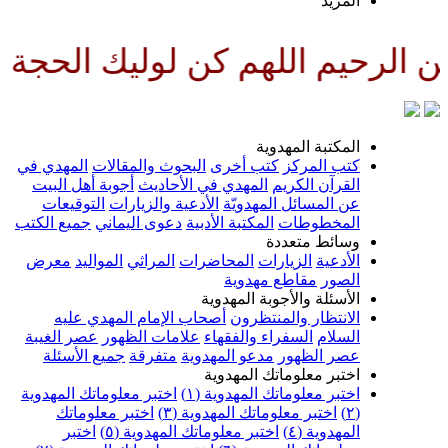
لمزيد
للهم كن لوليك الحجة بن الحسن ص
لمكتبة المهدوية
تب المركز
كتب أخرى
البحوث والمقالات
المهدي في
لقرآن الكريم
المهدي في الأحاديث
أجوبة أهل البيت
ن المسائل المهدويّة
الأدعية والزيارات
التوقيعات
لمخطوطات
المكتبة الأدبية
دعوى اليماني
جميع الكتب
سائط متعددة
لأدعية
الزيارات
المحاضرات
المراثي
المواليد
معرض
لصور
مقاطع مهدوية
لأسئلة والأجوبة المهدوية
لانتظار والمنتظرون
أصحاب الإمام المهدي عليه
لسلام
السفراء والفقهاء
علامات الظهور
عصر الغيبة
صر الظهور
مدعو المهدوية
متفرقة
جميع الأسئلة
ختبر معلوماتك المهدوية
ختبر معلوماتك المهدوية (١)
اختبر معلوماتك المهدوية
اختبر معلوماتك المهدوية (٣)
اختبر معلوماتك
لمهدوية (٤)
اختبر معلوماتك المهدوية (٥)
اختبر