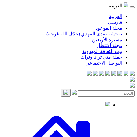
موعود
صدى المهدي (عجّل الله فرجه)
لأربعين
انتظار
قافة المهدوية
ى ترانا ونراك
 الاجتماعي