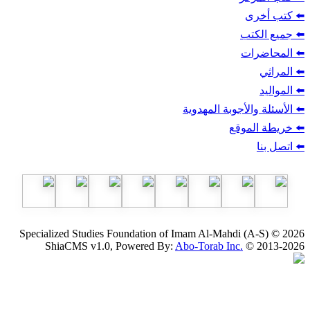
ب
أجوبة المهدوية
وقع
Specialized Studies Foundation of Imam Al-Mahdi
ShiaCMS v1.0, Powered By:
Abo-Torab Inc.