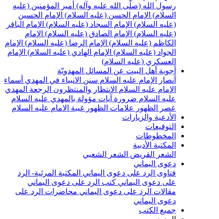
سول الله (صلّى الله عليه وآله)
أمير المؤمنين (عليه
لسلام)
الإمام الحسن (عليه السلام)
الإمام الحسين
عليه السلام)
الإمام السجاد (عليه السلام)
الإمام الباقر
عليه السلام)
الإمام الصادق (عليه السلام)
الإمام
لكاظم (عليه السلام)
الإمام الرضا (عليه السلام)
الإمام
لجواد (عليه السلام)
الإمام الهادي (عليه السلام)
الإمام
لعسكري (عليه السلام)
جوبة أهل البيت عن المسائل المهدويّة
نصار الإمام عليه السلام
سنن الانبياء في المهدي
أسماء
لإمام عليه السلام
الانتظار والمنتظرون
الرجعة
المهدي
ليه السلام ضرورة
آيات مؤولة بالمهدي عليه السلام
صر الظهور
علامات الظهور
غيبة الامام عليه السلام
لأدعية والزيارات
لتوقيعات
لمخطوطات
لمكتبة الأدبية
لشعر القريض
الشعر الشعبي
عوى اليماني
تاوى الرد على دعوى اليماني
المكتبة المرئية- الرد
لى دعوى اليماني
كتب الرد على دعوى اليماني
قالات الرد على دعوى اليماني
محاضرات الرد على
عوى اليماني
ميع الكتب