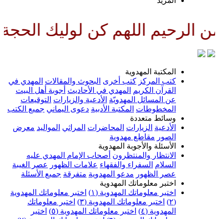
لمزيد
للهم كن لوليك الحجة بن الحسن ص
لمكتبة المهدوية
تب المركز
كتب أخرى
البحوث والمقالات
المهدي في
لقرآن الكريم
المهدي في الأحاديث
أجوبة أهل البيت
ن المسائل المهدويّة
الأدعية والزيارات
التوقيعات
لمخطوطات
المكتبة الأدبية
دعوى اليماني
جميع الكتب
سائط متعددة
لأدعية
الزيارات
المحاضرات
المراثي
المواليد
معرض
لصور
مقاطع مهدوية
لأسئلة والأجوبة المهدوية
لانتظار والمنتظرون
أصحاب الإمام المهدي عليه
لسلام
السفراء والفقهاء
علامات الظهور
عصر الغيبة
صر الظهور
مدعو المهدوية
متفرقة
جميع الأسئلة
ختبر معلوماتك المهدوية
ختبر معلوماتك المهدوية (١)
اختبر معلوماتك المهدوية
اختبر معلوماتك المهدوية (٣)
اختبر معلوماتك
لمهدوية (٤)
اختبر معلوماتك المهدوية (٥)
اختبر