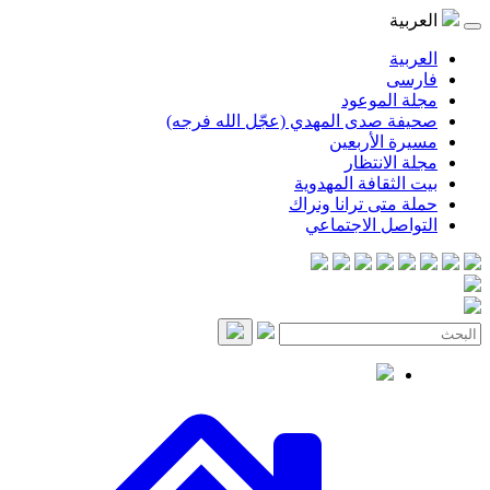
موعود
صدى المهدي (عجّل الله فرجه)
لأربعين
انتظار
قافة المهدوية
ى ترانا ونراك
 الاجتماعي