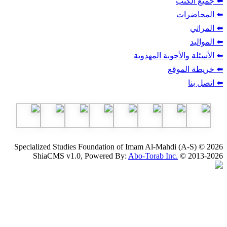
ب
أجوبة المهدوية
وقع
Specialized Studies Foundation of Imam Al-Mahdi
ShiaCMS v1.0, Powered By:
Abo-Torab Inc.