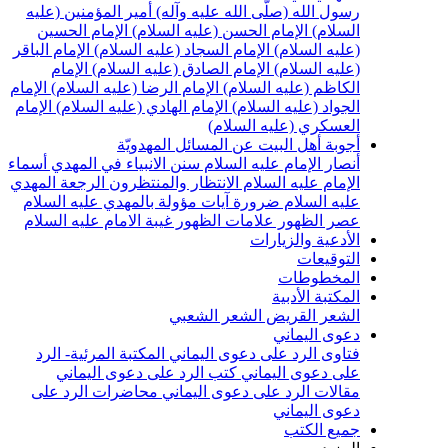
سول الله (صلّى الله عليه وآله)
أمير المؤمنين (عليه
لسلام)
الإمام الحسن (عليه السلام)
الإمام الحسين
عليه السلام)
الإمام السجاد (عليه السلام)
الإمام الباقر
عليه السلام)
الإمام الصادق (عليه السلام)
الإمام
لكاظم (عليه السلام)
الإمام الرضا (عليه السلام)
الإمام
لجواد (عليه السلام)
الإمام الهادي (عليه السلام)
الإمام
لعسكري (عليه السلام)
جوبة أهل البيت عن المسائل المهدويّة
نصار الإمام عليه السلام
سنن الانبياء في المهدي
أسماء
لإمام عليه السلام
الانتظار والمنتظرون
الرجعة
المهدي
ليه السلام ضرورة
آيات مؤولة بالمهدي عليه السلام
صر الظهور
علامات الظهور
غيبة الامام عليه السلام
لأدعية والزيارات
لتوقيعات
لمخطوطات
لمكتبة الأدبية
لشعر القريض
الشعر الشعبي
عوى اليماني
تاوى الرد على دعوى اليماني
المكتبة المرئية- الرد
لى دعوى اليماني
كتب الرد على دعوى اليماني
قالات الرد على دعوى اليماني
محاضرات الرد على
عوى اليماني
ميع الكتب