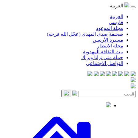
موعود
صدى المهدي (عجّل الله فرجه)
لأربعين
انتظار
قافة المهدوية
ى ترانا ونراك
 الاجتماعي