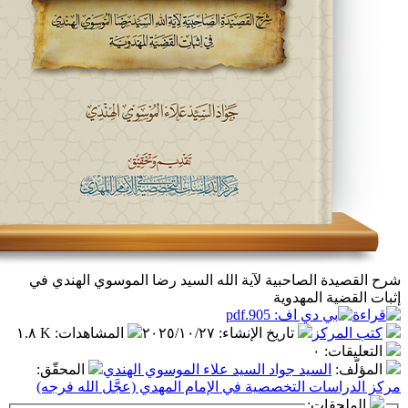
لصاحبية لآية الله السيد رضا الموسوي الهندي في
المهدوية
ز
تاريخ الإنشاء
:
٢٠٢٥/١٠/٢٧
المشاهدات
:
١.٨ K
٠
سيد جواد السيد علاء الموسوي الهندي
المحقّق
:
 التخصصية في الإمام المهدي (عجَّل الله فرجه)
ت: