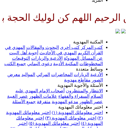
لمزيد
لهم كن لوليك الحجة بن الحسن صل
لمكتبة المهدوية
تب المركز
كتب أخرى
البحوث والمقالات
المهدي في
لقرآن الكريم
المهدي في الأحاديث
أجوبة أهل البيت
ن المسائل المهدويّة
الأدعية والزيارات
التوقيعات
لمخطوطات
المكتبة الأدبية
دعوى اليماني
جميع الكتب
سائط متعددة
لأدعية
الزيارات
المحاضرات
المراثي
المواليد
معرض
لصور
مقاطع مهدوية
لأسئلة والأجوبة المهدوية
لانتظار والمنتظرون
أصحاب الإمام المهدي عليه
لسلام
السفراء والفقهاء
علامات الظهور
عصر الغيبة
صر الظهور
مدعو المهدوية
متفرقة
جميع الأسئلة
ختبر معلوماتك المهدوية
ختبر معلوماتك المهدوية (١)
اختبر معلوماتك المهدوية
اختبر معلوماتك المهدوية (٣)
اختبر معلوماتك
لمهدوية (٤)
اختبر معلوماتك المهدوية (٥)
اختبر