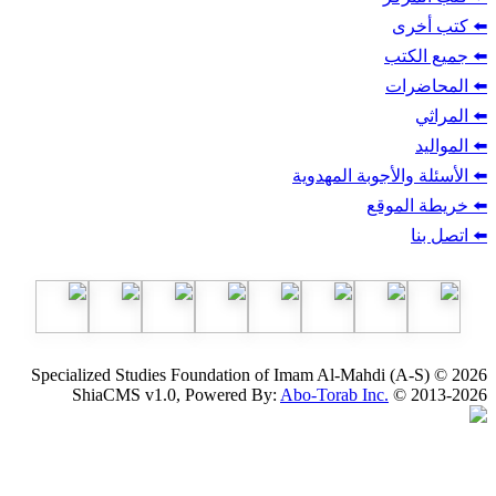
ب
أجوبة المهدوية
وقع
Specialized Studies Foundation of Imam Al-Mahdi
ShiaCMS v1.0, Powered By:
Abo-Torab Inc.