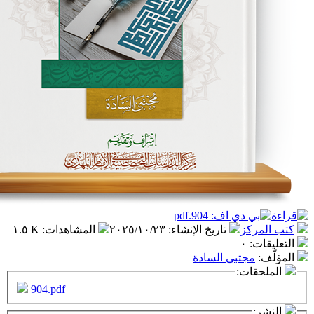
ز
تاريخ الإنشاء
:
٢٠٢٥/١٠/٢٣
المشاهدات
:
١.٥ K
٠
تبى السادة
ت:
904.pdf