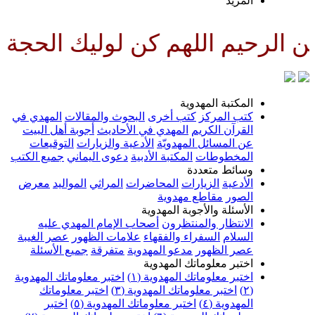
لمزيد
للهم كن لوليك الحجة بن الحسن ص
لمكتبة المهدوية
تب المركز
كتب أخرى
البحوث والمقالات
المهدي في
لقرآن الكريم
المهدي في الأحاديث
أجوبة أهل البيت
ن المسائل المهدويّة
الأدعية والزيارات
التوقيعات
لمخطوطات
المكتبة الأدبية
دعوى اليماني
جميع الكتب
سائط متعددة
لأدعية
الزيارات
المحاضرات
المراثي
المواليد
معرض
لصور
مقاطع مهدوية
لأسئلة والأجوبة المهدوية
لانتظار والمنتظرون
أصحاب الإمام المهدي عليه
لسلام
السفراء والفقهاء
علامات الظهور
عصر الغيبة
صر الظهور
مدعو المهدوية
متفرقة
جميع الأسئلة
ختبر معلوماتك المهدوية
ختبر معلوماتك المهدوية (١)
اختبر معلوماتك المهدوية
اختبر معلوماتك المهدوية (٣)
اختبر معلوماتك
لمهدوية (٤)
اختبر معلوماتك المهدوية (٥)
اختبر