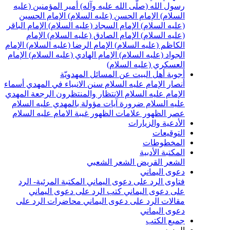
سول الله (صلّى الله عليه وآله)
أمير المؤمنين (عليه
لسلام)
الإمام الحسن (عليه السلام)
الإمام الحسين
عليه السلام)
الإمام السجاد (عليه السلام)
الإمام الباقر
عليه السلام)
الإمام الصادق (عليه السلام)
الإمام
لكاظم (عليه السلام)
الإمام الرضا (عليه السلام)
الإمام
لجواد (عليه السلام)
الإمام الهادي (عليه السلام)
الإمام
لعسكري (عليه السلام)
جوبة أهل البيت عن المسائل المهدويّة
نصار الإمام عليه السلام
سنن الانبياء في المهدي
أسماء
لإمام عليه السلام
الانتظار والمنتظرون
الرجعة
المهدي
ليه السلام ضرورة
آيات مؤولة بالمهدي عليه السلام
صر الظهور
علامات الظهور
غيبة الامام عليه السلام
لأدعية والزيارات
لتوقيعات
لمخطوطات
لمكتبة الأدبية
لشعر القريض
الشعر الشعبي
عوى اليماني
تاوى الرد على دعوى اليماني
المكتبة المرئية- الرد
لى دعوى اليماني
كتب الرد على دعوى اليماني
قالات الرد على دعوى اليماني
محاضرات الرد على
عوى اليماني
ميع الكتب