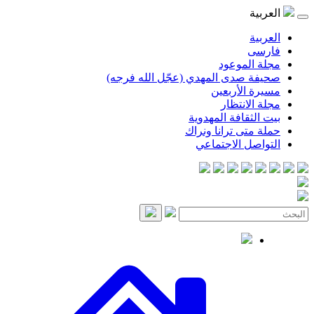
موعود
صدى المهدي (عجّل الله فرجه)
لأربعين
انتظار
قافة المهدوية
ى ترانا ونراك
 الاجتماعي