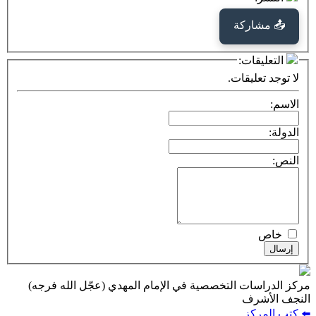
كة
ت:
يقات.
ت التخصصية في الإمام المهدي (عجّل الله فرجه)
ف
ز