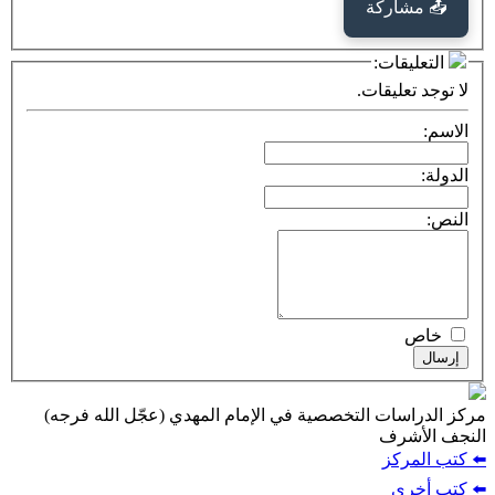
كة
ت:
يقات.
ت التخصصية في الإمام المهدي (عجّل الله فرجه)
ف
ز