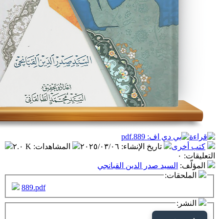
تاريخ الإنشاء
:
٢٠٢٥/٠٣/٠٦
المشاهدات
:
٢.٠ K
سيد صدر الدين القبانجي
ت:
889.pdf