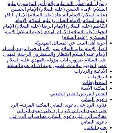
سول الله (صلّى الله عليه وآله)
أمير المؤمنين (عليه
لسلام)
الإمام الحسن (عليه السلام)
الإمام الحسين
عليه السلام)
الإمام السجاد (عليه السلام)
الإمام الباقر
عليه السلام)
الإمام الصادق (عليه السلام)
الإمام
لكاظم (عليه السلام)
الإمام الرضا (عليه السلام)
الإمام
لجواد (عليه السلام)
الإمام الهادي (عليه السلام)
الإمام
لعسكري (عليه السلام)
جوبة أهل البيت عن المسائل المهدويّة
نصار الإمام عليه السلام
سنن الانبياء في المهدي
أسماء
لإمام عليه السلام
الانتظار والمنتظرون
الرجعة
المهدي
ليه السلام ضرورة
آيات مؤولة بالمهدي عليه السلام
صر الظهور
علامات الظهور
غيبة الامام عليه السلام
لأدعية والزيارات
لتوقيعات
لمخطوطات
لمكتبة الأدبية
لشعر القريض
الشعر الشعبي
عوى اليماني
تاوى الرد على دعوى اليماني
المكتبة المرئية- الرد
لى دعوى اليماني
كتب الرد على دعوى اليماني
قالات الرد على دعوى اليماني
محاضرات الرد على
عوى اليماني
ميع الكتب