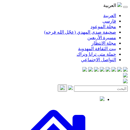
موعود
صدى المهدي (عجّل الله فرجه)
لأربعين
انتظار
قافة المهدوية
ى ترانا ونراك
 الاجتماعي