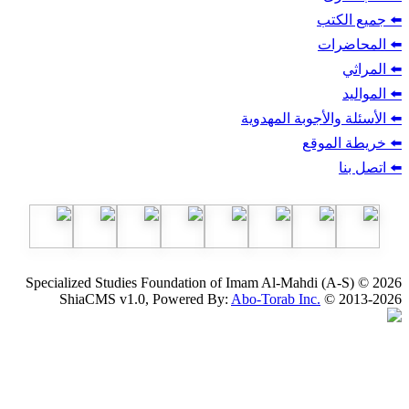
ب
أجوبة المهدوية
وقع
Specialized Studies Foundation of Imam Al-Mahdi
ShiaCMS v1.0, Powered By:
Abo-Torab Inc.