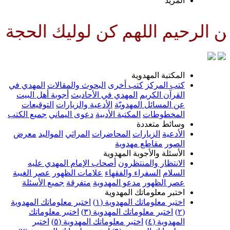
لمزيد
للهم كن لوليك الحجة بن الحسن صل
لمكتبة المهدوية
تب المركز
كتب أخرى
البحوث والمقالات
المهدي في
لقرآن الكريم
المهدي في الأحاديث
أجوبة أهل البيت
ن المسائل المهدويّة
الأدعية والزيارات
التوقيعات
لمخطوطات
المكتبة الأدبية
دعوى اليماني
جميع الكتب
سائط متعددة
لأدعية
الزيارات
المحاضرات
المراثي
المواليد
معرض
لصور
مقاطع مهدوية
لأسئلة والأجوبة المهدوية
لانتظار والمنتظرون
أصحاب الإمام المهدي عليه
لسلام
السفراء والفقهاء
علامات الظهور
عصر الغيبة
صر الظهور
مدعو المهدوية
متفرقة
جميع الأسئلة
ختبر معلوماتك المهدوية
ختبر معلوماتك المهدوية (١)
اختبر معلوماتك المهدوية
اختبر معلوماتك المهدوية (٣)
اختبر معلوماتك
لمهدوية (٤)
اختبر معلوماتك المهدوية (٥)
اختبر