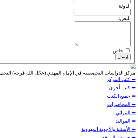
الدولة:
النص:
خاص
إرسال
مركز الدراسات التخصصية في الإمام المهدي (عجّل الله فرجه) النج
⬅️ كتب المركز
⬅️ كتب أخرى
⬅️ جميع الكتب
⬅️ المحاضرات
⬅️ المراثي
⬅️ المواليد
⬅️ الأسئلة والأجوبة المهدوية
⬅️ خريطة الموقع