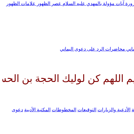
رورة
آيات مؤولة بالمهدي عليه السلام
عصر الظهور
علامات الظهور
ماني
محاضرات الرد على دعوى اليماني
كن لوليك الحجة بن الحسن صلواتك
ة
الأدعية والزيارات
التوقيعات
المخطوطات
المكتبة الأدبية
دعوى