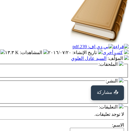
كتب أخرى
تاريخ الإنشاء
:
٢٠١٦/٠٧/٢٠
المشاهدات
:
١٣.٣ K
المؤلّف
:
السيد عادل العلوي
الملحقات:
النشر:
📤 مشاركة
التعليقات:
لا توجد تعليقات.
الاسم: