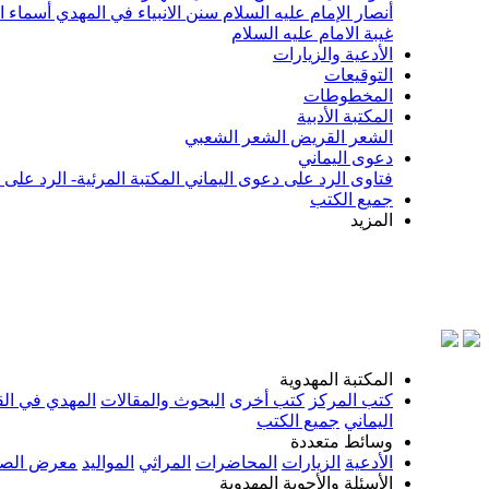
أنصار الإمام عليه السلام
سنن الانبياء في المهدي
أسماء ا
غيبة الامام عليه السلام
الأدعية والزيارات
التوقيعات
المخطوطات
المكتبة الأدبية
الشعر القريض
الشعر الشعبي
دعوى اليماني
فتاوى الرد على دعوى اليماني
المكتبة المرئية- الرد على
جميع الكتب
المزيد
المكتبة المهدوية
كتب المركز
كتب أخرى
البحوث والمقالات
المهدي في الق
اليماني
جميع الكتب
وسائط متعددة
الأدعية
الزيارات
المحاضرات
المراثي
المواليد
معرض الصو
الأسئلة والأجوبة المهدوية