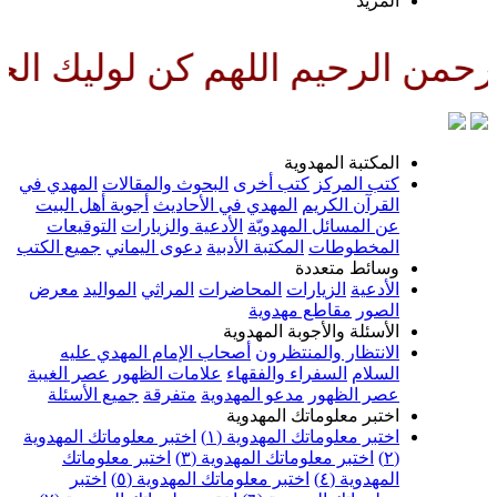
المزيد
من الرحيم اللهم كن لوليك الحجة
المكتبة المهدوية
كتب المركز
كتب أخرى
البحوث والمقالات
المهدي في
القرآن الكريم
المهدي في الأحاديث
أجوبة أهل البيت
عن المسائل المهدويّة
الأدعية والزيارات
التوقيعات
المخطوطات
المكتبة الأدبية
دعوى اليماني
جميع الكتب
وسائط متعددة
الأدعية
الزيارات
المحاضرات
المراثي
المواليد
معرض
الصور
مقاطع مهدوية
الأسئلة والأجوبة المهدوية
الانتظار والمنتظرون
أصحاب الإمام المهدي عليه
السلام
السفراء والفقهاء
علامات الظهور
عصر الغيبة
عصر الظهور
مدعو المهدوية
متفرقة
جميع الأسئلة
اختبر معلوماتك المهدوية
اختبر معلوماتك المهدوية (١)
اختبر معلوماتك المهدوية
(٢)
اختبر معلوماتك المهدوية (٣)
اختبر معلوماتك
المهدوية (٤)
اختبر معلوماتك المهدوية (٥)
اختبر