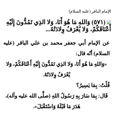
الإمام الباقر (عليه السلام)
(٥٧١) وَاللهِ مَا هُوَ أَنَا، وَلا الذِي تَمُدُّونَ إِلَيْهِ
أَعْنَاقَكُمْ، وَلا يُعْرَفُ وِلادَتُهُ...
عن الإمام أبي جعفر محمد بن علي الباقر (عليه
السلام) أنّه قال:
«وَاللهِ مَا هُوَ أَنَا، وَلا الذِي تَمُدُّونَ إِلَيْهِ أَعْنَاقَكُمْ، وَلا
يُعْرَفُ وِلادَتُهُ.
قُلْتُ: بِمَا يَسِيرُ؟
قَال: بِمَا سَارَ بِهِ رَسُولُ اللهِ (صلَّى الله عليه وآله)،
هَدَرَ مَا قَبْلَهُ وَاسْتَقْبَلَ».