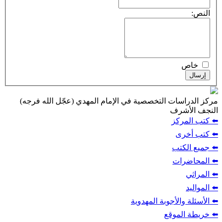
النص:
خاص
إرسال
مركز الدراسات التخصصية في الإمام المهدي (عجّل الله فرجه)
النجف الأشرف
⬅️ كتب المركز
⬅️ كتب أخرى
⬅️ جميع الكتب
⬅️ المحاضرات
⬅️ المراثي
⬅️ المواليد
⬅️ الأسئلة والأجوبة المهدوية
⬅️ خريطة الموقع