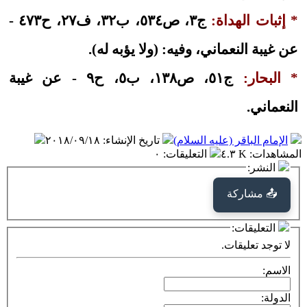
* إثبات الهداة:
ج٣، ص٥٣٤، ب٣٢، ف٢٧، ح٤٧٣ -
عن غيبة النعماني، وفيه: (ولا يؤبه له).
* البحار:
ج٥١، ص١٣٨، ب٥، ح٩ - عن غيبة
النعماني.
الإمام الباقر (عليه السلام)
تاريخ الإنشاء
:
٢٠١٨/٠٩/١٨
المشاهدات
:
٤.٣ K
التعليقات
:
٠
النشر:
📤 مشاركة
التعليقات:
لا توجد تعليقات.
الاسم:
الدولة: