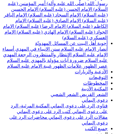
رسول الله (صلّى الله عليه وآله)
أمير المؤمنين (عليه
السلام)
الإمام الحسن (عليه السلام)
الإمام الحسين
(عليه السلام)
الإمام السجاد (عليه السلام)
الإمام الباقر
(عليه السلام)
الإمام الصادق (عليه السلام)
الإمام
الكاظم (عليه السلام)
الإمام الرضا (عليه السلام)
الإمام
الجواد (عليه السلام)
الإمام الهادي (عليه السلام)
الإمام
العسكري (عليه السلام)
أجوبة أهل البيت عن المسائل المهدويّة
أنصار الإمام عليه السلام
سنن الانبياء في المهدي
أسماء
الإمام عليه السلام
الانتظار والمنتظرون
الرجعة
المهدي
عليه السلام ضرورة
آيات مؤولة بالمهدي عليه السلام
عصر الظهور
علامات الظهور
غيبة الامام عليه السلام
الأدعية والزيارات
التوقيعات
المخطوطات
المكتبة الأدبية
الشعر القريض
الشعر الشعبي
دعوى اليماني
فتاوى الرد على دعوى اليماني
المكتبة المرئية- الرد
على دعوى اليماني
كتب الرد على دعوى اليماني
مقالات الرد على دعوى اليماني
محاضرات الرد على
دعوى اليماني
جميع الكتب