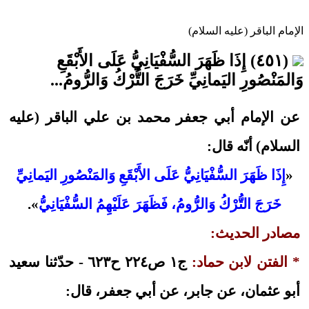
الإمام الباقر (عليه السلام)
(٤٥١) إِذَا ظَهَرَ السُّفْيَانِيُّ عَلَى الأَبْقَعِ
وَالمَنْصُورِ اليَمانِيِّ خَرَجَ التُّرْكُ وَالرُّومُ...
عن الإمام أبي جعفر محمد بن علي الباقر (عليه
السلام) أنّه قال:
«
إِذَا ظَهَرَ السُّفْيَانِيُّ عَلَى الأَبْقَعِ وَالمَنْصُورِ اليَمانِيِّ
خَرَجَ التُّرْكُ وَالرُّومُ، فَظَهَرَ عَلَيْهِمُ السُّفْيَانِيُّ
».
مصادر الحديث:
* الفتن لابن حماد:
ج١ ص٢٢٤ ح٦٢٣ - حدّثنا سعيد
أبو عثمان، عن جابر، عن أبي جعفر، قال: