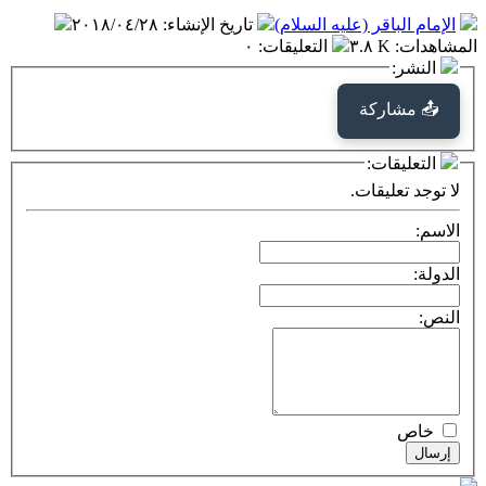
الإمام الباقر (عليه السلام)
تاريخ الإنشاء
:
٢٠١٨/٠٤/٢٨
المشاهدات
:
٣.٨ K
التعليقات
:
٠
النشر:
📤 مشاركة
التعليقات:
لا توجد تعليقات.
الاسم:
الدولة:
النص:
خاص
إرسال