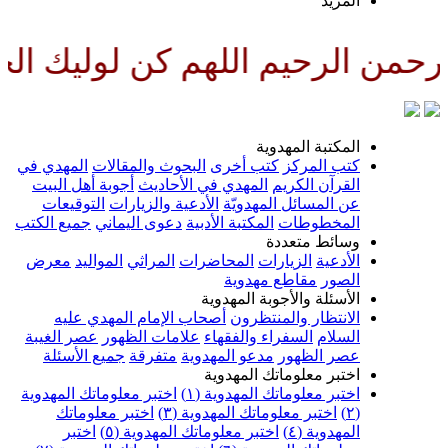
المزيد
حمن الرحيم اللهم كن لوليك الحجة
المكتبة المهدوية
كتب المركز
كتب أخرى
البحوث والمقالات
المهدي في
القرآن الكريم
المهدي في الأحاديث
أجوبة أهل البيت
عن المسائل المهدويّة
الأدعية والزيارات
التوقيعات
المخطوطات
المكتبة الأدبية
دعوى اليماني
جميع الكتب
وسائط متعددة
الأدعية
الزيارات
المحاضرات
المراثي
المواليد
معرض
الصور
مقاطع مهدوية
الأسئلة والأجوبة المهدوية
الانتظار والمنتظرون
أصحاب الإمام المهدي عليه
السلام
السفراء والفقهاء
علامات الظهور
عصر الغيبة
عصر الظهور
مدعو المهدوية
متفرقة
جميع الأسئلة
اختبر معلوماتك المهدوية
اختبر معلوماتك المهدوية (١)
اختبر معلوماتك المهدوية
(٢)
اختبر معلوماتك المهدوية (٣)
اختبر معلوماتك
المهدوية (٤)
اختبر معلوماتك المهدوية (٥)
اختبر