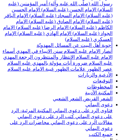
رسول الله (صلّى الله عليه وآله)
أمير المؤمنين (عليه
السلام)
الإمام الحسن (عليه السلام)
الإمام الحسين
(عليه السلام)
الإمام السجاد (عليه السلام)
الإمام الباقر
(عليه السلام)
الإمام الصادق (عليه السلام)
الإمام
الكاظم (عليه السلام)
الإمام الرضا (عليه السلام)
الإمام
الجواد (عليه السلام)
الإمام الهادي (عليه السلام)
الإمام
العسكري (عليه السلام)
أجوبة أهل البيت عن المسائل المهدويّة
أنصار الإمام عليه السلام
سنن الانبياء في المهدي
أسماء
الإمام عليه السلام
الانتظار والمنتظرون
الرجعة
المهدي
عليه السلام ضرورة
آيات مؤولة بالمهدي عليه السلام
عصر الظهور
علامات الظهور
غيبة الامام عليه السلام
الأدعية والزيارات
التوقيعات
المخطوطات
المكتبة الأدبية
الشعر القريض
الشعر الشعبي
دعوى اليماني
فتاوى الرد على دعوى اليماني
المكتبة المرئية- الرد
على دعوى اليماني
كتب الرد على دعوى اليماني
مقالات الرد على دعوى اليماني
محاضرات الرد على
دعوى اليماني
جميع الكتب