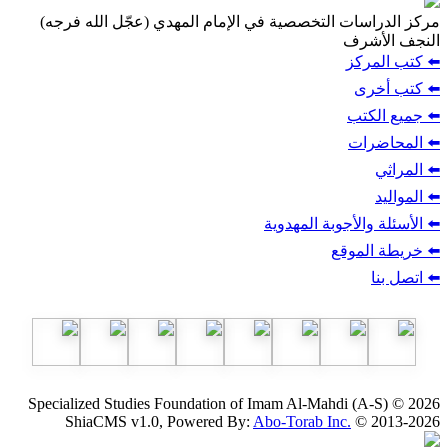
مركز الدراسات التخصصية في الإمام المهدي (عجّل الله فرجه)
النجف الأشرف
⬅️ كتب المركز
⬅️ كتب أخرى
⬅️ جميع الكتب
⬅️ المحاضرات
⬅️ المراثي
⬅️ المواليد
⬅️ الأسئلة والأجوبة المهدوية
⬅️ خريطة الموقع
⬅️ اتصل بنا
Specialized Studies Foundation of Imam Al-Mahdi (A-S) © 2026
ShiaCMS v1.0, Powered By:
Abo-Torab Inc.
© 2013-2026