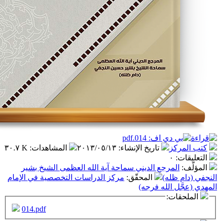
ز
تاريخ الإنشاء
:
٢٠١٣/٠٥/١٣
المشاهدات
:
٣٠.٧ K
٠
مرجع الديني سماحة آية الله العظمى الشيخ بشير
له)
المحقّق
:
مركز الدراسات التخصصية في الإمام
 الله فرجه)
ت:
014.pdf