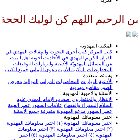
لمزيد
للهم كن لوليك الحجة بن الحسن ص
لمكتبة المهدوية
تب المركز
كتب أخرى
البحوث والمقالات
المهدي في
لقرآن الكريم
المهدي في الأحاديث
أجوبة أهل البيت
ن المسائل المهدويّة
الأدعية والزيارات
التوقيعات
لمخطوطات
المكتبة الأدبية
دعوى اليماني
جميع الكتب
سائط متعددة
لأدعية
الزيارات
المحاضرات
المراثي
المواليد
معرض
لصور
مقاطع مهدوية
لأسئلة والأجوبة المهدوية
لانتظار والمنتظرون
أصحاب الإمام المهدي عليه
لسلام
السفراء والفقهاء
علامات الظهور
عصر الغيبة
صر الظهور
مدعو المهدوية
متفرقة
جميع الأسئلة
ختبر معلوماتك المهدوية
ختبر معلوماتك المهدوية (١)
اختبر معلوماتك المهدوية
اختبر معلوماتك المهدوية (٣)
اختبر معلوماتك
لمهدوية (٤)
اختبر معلوماتك المهدوية (٥)
اختبر