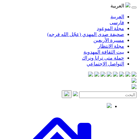
موعود
صدى المهدي (عجّل الله فرجه)
لأربعين
انتظار
قافة المهدوية
ى ترانا ونراك
 الاجتماعي