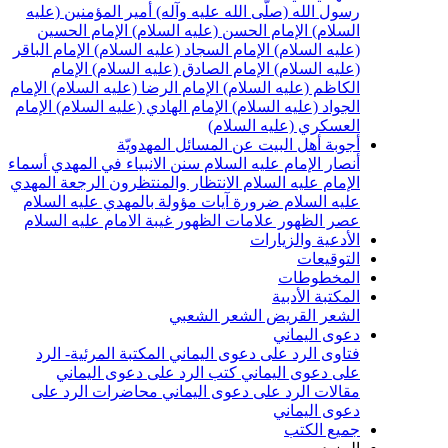
سول الله (صلّى الله عليه وآله)
أمير المؤمنين (عليه
لسلام)
الإمام الحسن (عليه السلام)
الإمام الحسين
عليه السلام)
الإمام السجاد (عليه السلام)
الإمام الباقر
عليه السلام)
الإمام الصادق (عليه السلام)
الإمام
لكاظم (عليه السلام)
الإمام الرضا (عليه السلام)
الإمام
لجواد (عليه السلام)
الإمام الهادي (عليه السلام)
الإمام
لعسكري (عليه السلام)
جوبة أهل البيت عن المسائل المهدويّة
نصار الإمام عليه السلام
سنن الانبياء في المهدي
أسماء
لإمام عليه السلام
الانتظار والمنتظرون
الرجعة
المهدي
ليه السلام ضرورة
آيات مؤولة بالمهدي عليه السلام
صر الظهور
علامات الظهور
غيبة الامام عليه السلام
لأدعية والزيارات
لتوقيعات
لمخطوطات
لمكتبة الأدبية
لشعر القريض
الشعر الشعبي
عوى اليماني
تاوى الرد على دعوى اليماني
المكتبة المرئية- الرد
لى دعوى اليماني
كتب الرد على دعوى اليماني
قالات الرد على دعوى اليماني
محاضرات الرد على
عوى اليماني
ميع الكتب