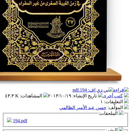
تاريخ الإنشاء
:
٢٠١٣/١٠/١٩
المشاهدات
:
٤٣.٣ K
١
ن عبد الأمير الظالمي
ت:
194.pdf