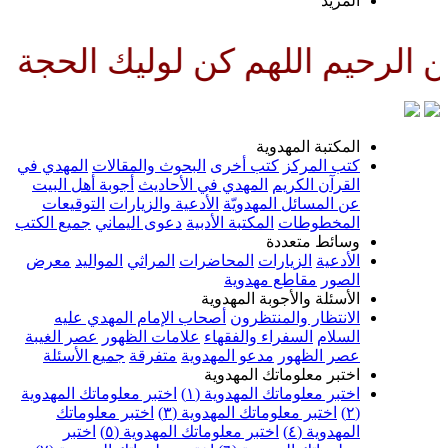
لمزيد
للهم كن لوليك الحجة بن الحسن ص
لمكتبة المهدوية
تب المركز
كتب أخرى
البحوث والمقالات
المهدي في
لقرآن الكريم
المهدي في الأحاديث
أجوبة أهل البيت
ن المسائل المهدويّة
الأدعية والزيارات
التوقيعات
لمخطوطات
المكتبة الأدبية
دعوى اليماني
جميع الكتب
سائط متعددة
لأدعية
الزيارات
المحاضرات
المراثي
المواليد
معرض
لصور
مقاطع مهدوية
لأسئلة والأجوبة المهدوية
لانتظار والمنتظرون
أصحاب الإمام المهدي عليه
لسلام
السفراء والفقهاء
علامات الظهور
عصر الغيبة
صر الظهور
مدعو المهدوية
متفرقة
جميع الأسئلة
ختبر معلوماتك المهدوية
ختبر معلوماتك المهدوية (١)
اختبر معلوماتك المهدوية
اختبر معلوماتك المهدوية (٣)
اختبر معلوماتك
لمهدوية (٤)
اختبر معلوماتك المهدوية (٥)
اختبر