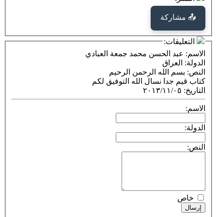
كة
ت:
 الحسن محمد جمعة العبادي
راق
الله الرحمن الرحيم
 نسال الله التوفيق لكم
٢٠١٣/١١