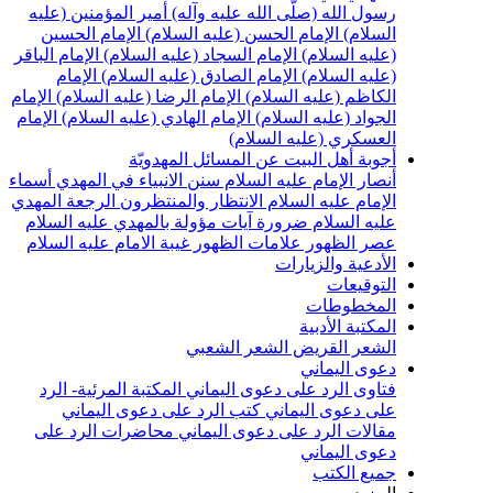
سول الله (صلّى الله عليه وآله)
أمير المؤمنين (عليه
لسلام)
الإمام الحسن (عليه السلام)
الإمام الحسين
عليه السلام)
الإمام السجاد (عليه السلام)
الإمام الباقر
عليه السلام)
الإمام الصادق (عليه السلام)
الإمام
لكاظم (عليه السلام)
الإمام الرضا (عليه السلام)
الإمام
لجواد (عليه السلام)
الإمام الهادي (عليه السلام)
الإمام
لعسكري (عليه السلام)
جوبة أهل البيت عن المسائل المهدويّة
نصار الإمام عليه السلام
سنن الانبياء في المهدي
أسماء
لإمام عليه السلام
الانتظار والمنتظرون
الرجعة
المهدي
ليه السلام ضرورة
آيات مؤولة بالمهدي عليه السلام
صر الظهور
علامات الظهور
غيبة الامام عليه السلام
لأدعية والزيارات
لتوقيعات
لمخطوطات
لمكتبة الأدبية
لشعر القريض
الشعر الشعبي
عوى اليماني
تاوى الرد على دعوى اليماني
المكتبة المرئية- الرد
لى دعوى اليماني
كتب الرد على دعوى اليماني
قالات الرد على دعوى اليماني
محاضرات الرد على
عوى اليماني
ميع الكتب