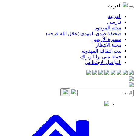
موعود
صدى المهدي (عجّل الله فرجه)
لأربعين
انتظار
قافة المهدوية
ى ترانا ونراك
 الاجتماعي