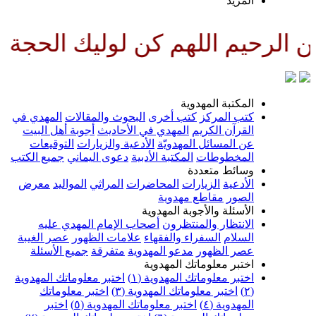
لمزيد
للهم كن لوليك الحجة بن الحسن صل
لمكتبة المهدوية
تب المركز
كتب أخرى
البحوث والمقالات
المهدي في
لقرآن الكريم
المهدي في الأحاديث
أجوبة أهل البيت
ن المسائل المهدويّة
الأدعية والزيارات
التوقيعات
لمخطوطات
المكتبة الأدبية
دعوى اليماني
جميع الكتب
سائط متعددة
لأدعية
الزيارات
المحاضرات
المراثي
المواليد
معرض
لصور
مقاطع مهدوية
لأسئلة والأجوبة المهدوية
لانتظار والمنتظرون
أصحاب الإمام المهدي عليه
لسلام
السفراء والفقهاء
علامات الظهور
عصر الغيبة
صر الظهور
مدعو المهدوية
متفرقة
جميع الأسئلة
ختبر معلوماتك المهدوية
ختبر معلوماتك المهدوية (١)
اختبر معلوماتك المهدوية
اختبر معلوماتك المهدوية (٣)
اختبر معلوماتك
لمهدوية (٤)
اختبر معلوماتك المهدوية (٥)
اختبر