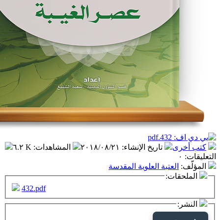
تاريخ الإنشاء
:
٢٠١٨/٠٨/٢١
المشاهدات
:
٦.٢ K
عتبة العلوية المقدسة
ت:
432.pdf