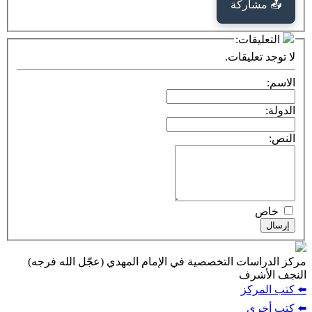
كة
ت:
يقات.
ت التخصصية في الإمام المهدي (عجّل الله فرجه)
ف
ز