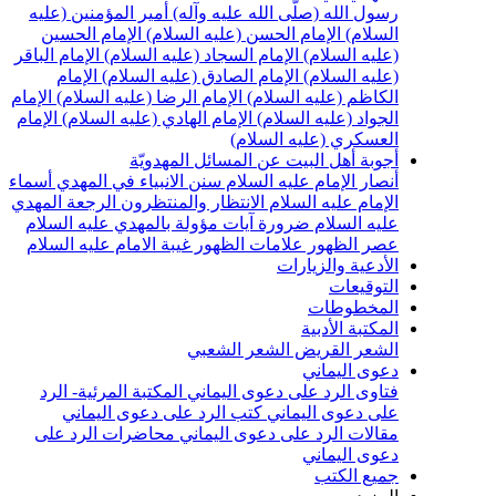
سول الله (صلّى الله عليه وآله)
أمير المؤمنين (عليه
لسلام)
الإمام الحسن (عليه السلام)
الإمام الحسين
عليه السلام)
الإمام السجاد (عليه السلام)
الإمام الباقر
عليه السلام)
الإمام الصادق (عليه السلام)
الإمام
لكاظم (عليه السلام)
الإمام الرضا (عليه السلام)
الإمام
لجواد (عليه السلام)
الإمام الهادي (عليه السلام)
الإمام
لعسكري (عليه السلام)
جوبة أهل البيت عن المسائل المهدويّة
نصار الإمام عليه السلام
سنن الانبياء في المهدي
أسماء
لإمام عليه السلام
الانتظار والمنتظرون
الرجعة
المهدي
ليه السلام ضرورة
آيات مؤولة بالمهدي عليه السلام
صر الظهور
علامات الظهور
غيبة الامام عليه السلام
لأدعية والزيارات
لتوقيعات
لمخطوطات
لمكتبة الأدبية
لشعر القريض
الشعر الشعبي
عوى اليماني
تاوى الرد على دعوى اليماني
المكتبة المرئية- الرد
لى دعوى اليماني
كتب الرد على دعوى اليماني
قالات الرد على دعوى اليماني
محاضرات الرد على
عوى اليماني
ميع الكتب