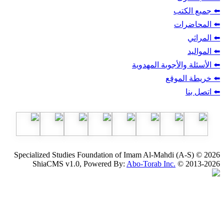
ب
أجوبة المهدوية
وقع
Specialized Studies Foundation of Imam Al-Mahdi
ShiaCMS v1.0, Powered By:
Abo-Torab Inc.