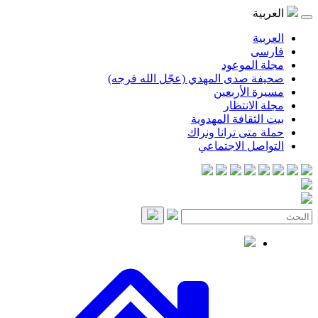
موعود
صدى المهدي (عجّل الله فرجه)
لأربعين
انتظار
قافة المهدوية
ى ترانا ونراك
 الاجتماعي