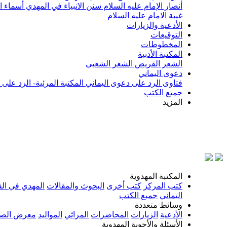
أنصار الإمام عليه السلام
سنن الانبياء في المهدي
أسماء ا
غيبة الامام عليه السلام
الأدعية والزيارات
التوقيعات
المخطوطات
المكتبة الأدبية
الشعر القريض
الشعر الشعبي
دعوى اليماني
فتاوى الرد على دعوى اليماني
المكتبة المرئية- الرد على
جميع الكتب
المزيد
بسم ا
المكتبة المهدوية
كتب المركز
كتب أخرى
البحوث والمقالات
المهدي في الق
اليماني
جميع الكتب
وسائط متعددة
الأدعية
الزيارات
المحاضرات
المراثي
المواليد
معرض الصو
الأسئلة والأجوبة المهدوية