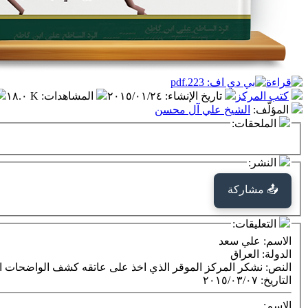
كتب المركز
تاريخ الإنشاء
:
٢٠١٥/٠١/٢٤
المشاهدات
:
١٨.٠ K
المؤلّف
:
الشيخ علي آل محسن
الملحقات:
النشر:
📤 مشاركة
التعليقات:
الاسم
: علي سعد
الدولة
: العراق
النص
: نشكر المركز الموقر الذي اخذ على عاتقه كشف الواضحات ال
التاريخ
:
٢٠١٥/٠٣/٠٧
الاسم: