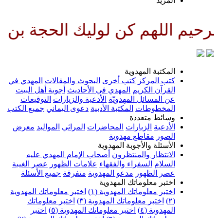
لمزيد
 كن لوليك الحجة بن الحسن صلوات
لمكتبة المهدوية
تب المركز
كتب أخرى
البحوث والمقالات
المهدي في
لقرآن الكريم
المهدي في الأحاديث
أجوبة أهل البيت
ن المسائل المهدويّة
الأدعية والزيارات
التوقيعات
لمخطوطات
المكتبة الأدبية
دعوى اليماني
جميع الكتب
سائط متعددة
لأدعية
الزيارات
المحاضرات
المراثي
المواليد
معرض
لصور
مقاطع مهدوية
لأسئلة والأجوبة المهدوية
لانتظار والمنتظرون
أصحاب الإمام المهدي عليه
لسلام
السفراء والفقهاء
علامات الظهور
عصر الغيبة
صر الظهور
مدعو المهدوية
متفرقة
جميع الأسئلة
ختبر معلوماتك المهدوية
ختبر معلوماتك المهدوية (١)
اختبر معلوماتك المهدوية
اختبر معلوماتك المهدوية (٣)
اختبر معلوماتك
لمهدوية (٤)
اختبر معلوماتك المهدوية (٥)
اختبر