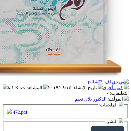
تاريخ الإنشاء
:
٢٠١٩/٠٨/١٤
المشاهدات
:
٨.١ K
دكتور بلال نعيم
ت:
472.pdf