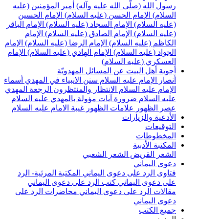
سول الله (صلّى الله عليه وآله)
أمير المؤمنين (عليه
لسلام)
الإمام الحسن (عليه السلام)
الإمام الحسين
عليه السلام)
الإمام السجاد (عليه السلام)
الإمام الباقر
عليه السلام)
الإمام الصادق (عليه السلام)
الإمام
لكاظم (عليه السلام)
الإمام الرضا (عليه السلام)
الإمام
لجواد (عليه السلام)
الإمام الهادي (عليه السلام)
الإمام
لعسكري (عليه السلام)
جوبة أهل البيت عن المسائل المهدويّة
نصار الإمام عليه السلام
سنن الانبياء في المهدي
أسماء
لإمام عليه السلام
الانتظار والمنتظرون
الرجعة
المهدي
ليه السلام ضرورة
آيات مؤولة بالمهدي عليه السلام
صر الظهور
علامات الظهور
غيبة الامام عليه السلام
لأدعية والزيارات
لتوقيعات
لمخطوطات
لمكتبة الأدبية
لشعر القريض
الشعر الشعبي
عوى اليماني
تاوى الرد على دعوى اليماني
المكتبة المرئية- الرد
لى دعوى اليماني
كتب الرد على دعوى اليماني
قالات الرد على دعوى اليماني
محاضرات الرد على
عوى اليماني
ميع الكتب