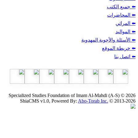
ب
أجوبة المهدوية
وقع
Specialized Studies Foundation of Imam Al-Mahdi
ShiaCMS v1.0, Powered By:
Abo-Torab Inc.