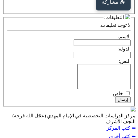
كة
ت:
يقات.
ت التخصصية في الإمام المهدي (عجّل الله فرجه)
ف
ز