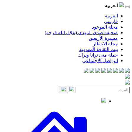
موعود
صدى المهدي (عجّل الله فرجه)
لأربعين
انتظار
قافة المهدوية
ى ترانا ونراك
 الاجتماعي