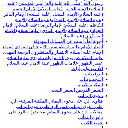
سول الله (صلّى الله عليه وآله)
أمير المؤمنين (عليه
لسلام)
الإمام الحسن (عليه السلام)
الإمام الحسين
عليه السلام)
الإمام السجاد (عليه السلام)
الإمام الباقر
عليه السلام)
الإمام الصادق (عليه السلام)
الإمام
لكاظم (عليه السلام)
الإمام الرضا (عليه السلام)
الإمام
لجواد (عليه السلام)
الإمام الهادي (عليه السلام)
الإمام
لعسكري (عليه السلام)
جوبة أهل البيت عن المسائل المهدويّة
نصار الإمام عليه السلام
سنن الانبياء في المهدي
أسماء
لإمام عليه السلام
الانتظار والمنتظرون
الرجعة
المهدي
ليه السلام ضرورة
آيات مؤولة بالمهدي عليه السلام
صر الظهور
علامات الظهور
غيبة الامام عليه السلام
لأدعية والزيارات
لتوقيعات
لمخطوطات
لمكتبة الأدبية
لشعر القريض
الشعر الشعبي
عوى اليماني
تاوى الرد على دعوى اليماني
المكتبة المرئية- الرد
لى دعوى اليماني
كتب الرد على دعوى اليماني
قالات الرد على دعوى اليماني
محاضرات الرد على
عوى اليماني
ميع الكتب