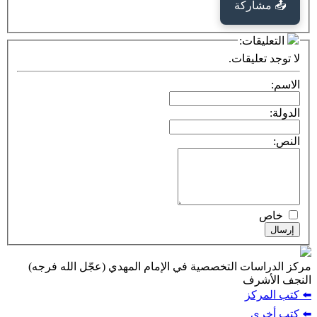
كة
ت:
يقات.
ت التخصصية في الإمام المهدي (عجّل الله فرجه)
ف
ز