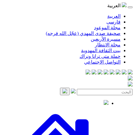
موعود
صدى المهدي (عجّل الله فرجه)
لأربعين
انتظار
قافة المهدوية
ى ترانا ونراك
 الاجتماعي