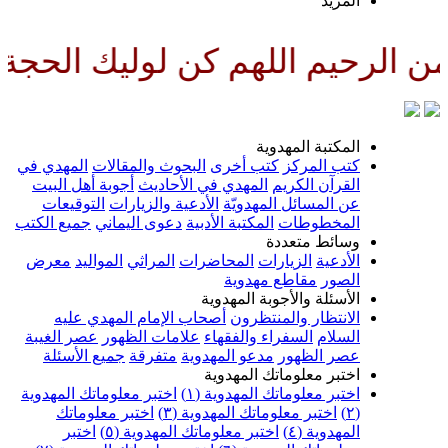
لمزيد
للهم كن لوليك الحجة بن الحسن ص
لمكتبة المهدوية
تب المركز
كتب أخرى
البحوث والمقالات
المهدي في
لقرآن الكريم
المهدي في الأحاديث
أجوبة أهل البيت
ن المسائل المهدويّة
الأدعية والزيارات
التوقيعات
لمخطوطات
المكتبة الأدبية
دعوى اليماني
جميع الكتب
سائط متعددة
لأدعية
الزيارات
المحاضرات
المراثي
المواليد
معرض
لصور
مقاطع مهدوية
لأسئلة والأجوبة المهدوية
لانتظار والمنتظرون
أصحاب الإمام المهدي عليه
لسلام
السفراء والفقهاء
علامات الظهور
عصر الغيبة
صر الظهور
مدعو المهدوية
متفرقة
جميع الأسئلة
ختبر معلوماتك المهدوية
ختبر معلوماتك المهدوية (١)
اختبر معلوماتك المهدوية
اختبر معلوماتك المهدوية (٣)
اختبر معلوماتك
لمهدوية (٤)
اختبر معلوماتك المهدوية (٥)
اختبر