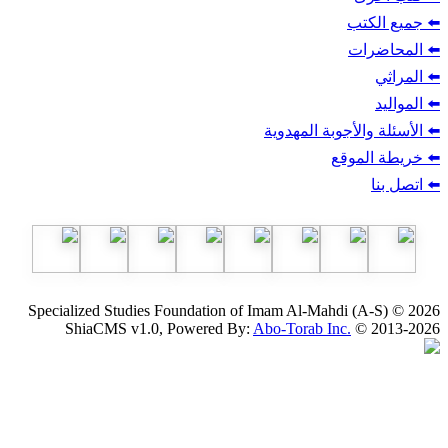
ب
أجوبة المهدوية
وقع
Specialized Studies Foundation of Imam Al-Mahdi
ShiaCMS v1.0, Powered By:
Abo-Torab Inc.