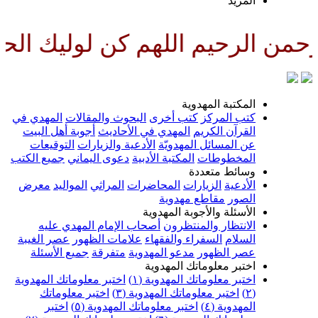
المزيد
من الرحيم اللهم كن لوليك الحجة
المكتبة المهدوية
كتب المركز
كتب أخرى
البحوث والمقالات
المهدي في
القرآن الكريم
المهدي في الأحاديث
أجوبة أهل البيت
عن المسائل المهدويّة
الأدعية والزيارات
التوقيعات
المخطوطات
المكتبة الأدبية
دعوى اليماني
جميع الكتب
وسائط متعددة
الأدعية
الزيارات
المحاضرات
المراثي
المواليد
معرض
الصور
مقاطع مهدوية
الأسئلة والأجوبة المهدوية
الانتظار والمنتظرون
أصحاب الإمام المهدي عليه
السلام
السفراء والفقهاء
علامات الظهور
عصر الغيبة
عصر الظهور
مدعو المهدوية
متفرقة
جميع الأسئلة
اختبر معلوماتك المهدوية
اختبر معلوماتك المهدوية (١)
اختبر معلوماتك المهدوية
(٢)
اختبر معلوماتك المهدوية (٣)
اختبر معلوماتك
المهدوية (٤)
اختبر معلوماتك المهدوية (٥)
اختبر