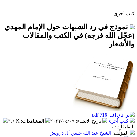
كتب أخرى
نموذج في رد الشبهات حول الإمام المهدي
(عجّل الله فرجه) في الكتب والمقالات
والأشعار
كتب أخرى
تاريخ الإنشاء
:
٢٠٢٢/٠٤/٠٩
المشاهدات
:
٣.٦ K
التعليقات
:
٠
المؤلّف
:
الشيخ عبد الله حسن آل درويش