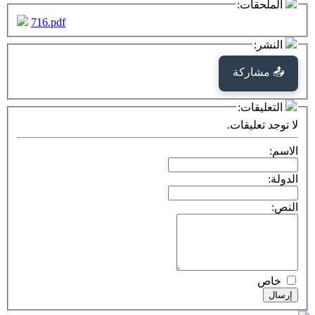
الملحقات:
716.pdf
النشر:
📤 مشاركة
التعليقات:
لا توجد تعليقات.
الاسم:
الدولة:
النص:
خاص
إرسال