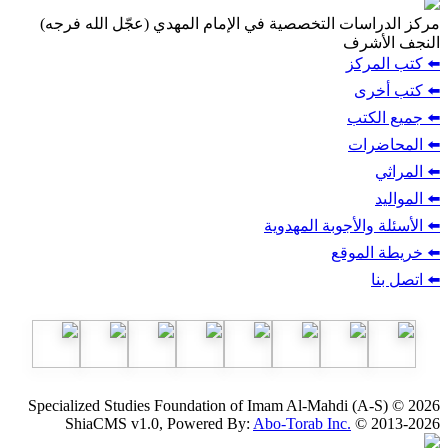
مركز الدراسات التخصصية في الإمام المهدي (عجّل الله فرجه)
النجف الأشرف
⬅️ كتب المركز
⬅️ كتب أخرى
⬅️ جميع الكتب
⬅️ المحاضرات
⬅️ المراثي
⬅️ المواليد
⬅️ الأسئلة والأجوبة المهدوية
⬅️ خريطة الموقع
⬅️ اتصل بنا
Specialized Studies Foundation of Imam Al-Mahdi (A-S) © 2026
ShiaCMS v1.0, Powered By:
Abo-Torab Inc.
© 2013-2026