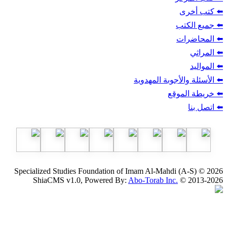
ب
أجوبة المهدوية
وقع
Specialized Studies Foundation of Imam Al-Mahdi
ShiaCMS v1.0, Powered By:
Abo-Torab Inc.