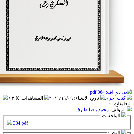
تاريخ الإنشاء
:
٢٠١٦/١١/٠٩
المشاهدات
:
٦.٣ K
مد رضا طارق
ت:
384.pdf