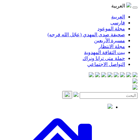
موعود
صدى المهدي (عجّل الله فرجه)
لأربعين
انتظار
قافة المهدوية
ى ترانا ونراك
 الاجتماعي