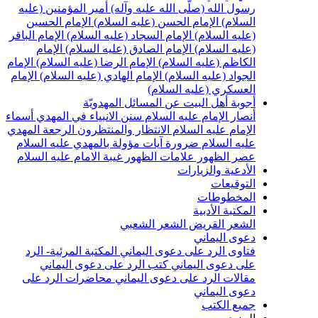
سول الله (صلّى الله عليه وآله)
أمير المؤمنين (عليه
لسلام)
الإمام الحسن (عليه السلام)
الإمام الحسين
عليه السلام)
الإمام السجاد (عليه السلام)
الإمام الباقر
عليه السلام)
الإمام الصادق (عليه السلام)
الإمام
لكاظم (عليه السلام)
الإمام الرضا (عليه السلام)
الإمام
لجواد (عليه السلام)
الإمام الهادي (عليه السلام)
الإمام
لعسكري (عليه السلام)
جوبة أهل البيت عن المسائل المهدويّة
نصار الإمام عليه السلام
سنن الانبياء في المهدي
أسماء
لإمام عليه السلام
الانتظار والمنتظرون
الرجعة
المهدي
ليه السلام ضرورة
آيات مؤولة بالمهدي عليه السلام
صر الظهور
علامات الظهور
غيبة الامام عليه السلام
لأدعية والزيارات
لتوقيعات
لمخطوطات
لمكتبة الأدبية
لشعر القريض
الشعر الشعبي
عوى اليماني
تاوى الرد على دعوى اليماني
المكتبة المرئية- الرد
لى دعوى اليماني
كتب الرد على دعوى اليماني
قالات الرد على دعوى اليماني
محاضرات الرد على
عوى اليماني
ميع الكتب