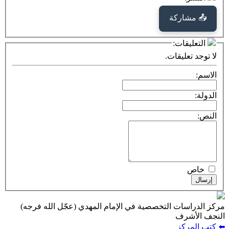
كة
ت:
يقات.
ت التخصصية في الإمام المهدي (عجّل الله فرجه)
ف
ز