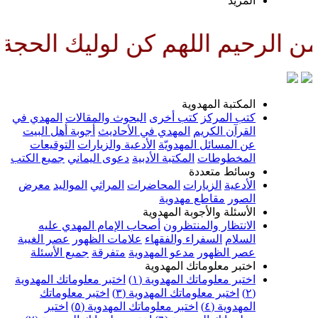
لمزيد
اللهم كن لوليك الحجة بن الحسن ص
لمكتبة المهدوية
تب المركز
كتب أخرى
البحوث والمقالات
المهدي في
لقرآن الكريم
المهدي في الأحاديث
أجوبة أهل البيت
ن المسائل المهدويّة
الأدعية والزيارات
التوقيعات
لمخطوطات
المكتبة الأدبية
دعوى اليماني
جميع الكتب
سائط متعددة
لأدعية
الزيارات
المحاضرات
المراثي
المواليد
معرض
لصور
مقاطع مهدوية
لأسئلة والأجوبة المهدوية
لانتظار والمنتظرون
أصحاب الإمام المهدي عليه
لسلام
السفراء والفقهاء
علامات الظهور
عصر الغيبة
صر الظهور
مدعو المهدوية
متفرقة
جميع الأسئلة
ختبر معلوماتك المهدوية
ختبر معلوماتك المهدوية (١)
اختبر معلوماتك المهدوية
اختبر معلوماتك المهدوية (٣)
اختبر معلوماتك
لمهدوية (٤)
اختبر معلوماتك المهدوية (٥)
اختبر